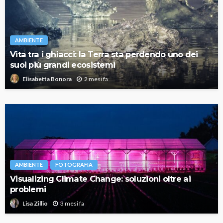
AMBIENTE
Vita tra i ghiacci: la Terra sta perdendo uno dei
suoi più grandi ecosistemi
2 mesi fa
Elisabetta Bonora
AMBIENTE
FOTOGRAFIA
Visualizing Climate Change: soluzioni oltre ai
problemi
3 mesi fa
Lisa Zillio