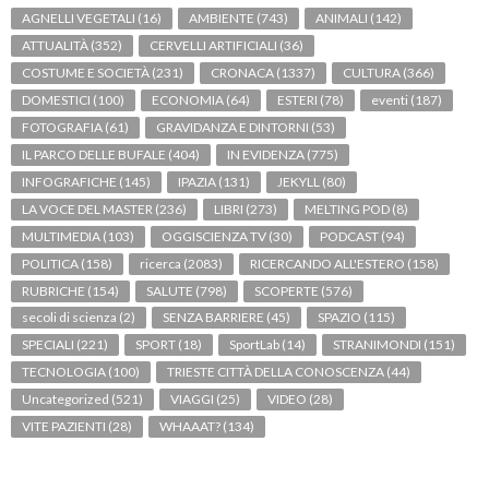
AGNELLI VEGETALI
(16)
AMBIENTE
(743)
ANIMALI
(142)
ATTUALITÀ
(352)
CERVELLI ARTIFICIALI
(36)
COSTUME E SOCIETÀ
(231)
CRONACA
(1337)
CULTURA
(366)
DOMESTICI
(100)
ECONOMIA
(64)
ESTERI
(78)
eventi
(187)
FOTOGRAFIA
(61)
GRAVIDANZA E DINTORNI
(53)
IL PARCO DELLE BUFALE
(404)
IN EVIDENZA
(775)
INFOGRAFICHE
(145)
IPAZIA
(131)
JEKYLL
(80)
LA VOCE DEL MASTER
(236)
LIBRI
(273)
MELTING POD
(8)
MULTIMEDIA
(103)
OGGISCIENZA TV
(30)
PODCAST
(94)
POLITICA
(158)
ricerca
(2083)
RICERCANDO ALL'ESTERO
(158)
RUBRICHE
(154)
SALUTE
(798)
SCOPERTE
(576)
secoli di scienza
(2)
SENZA BARRIERE
(45)
SPAZIO
(115)
SPECIALI
(221)
SPORT
(18)
SportLab
(14)
STRANIMONDI
(151)
TECNOLOGIA
(100)
TRIESTE CITTÀ DELLA CONOSCENZA
(44)
Uncategorized
(521)
VIAGGI
(25)
VIDEO
(28)
VITE PAZIENTI
(28)
WHAAAT?
(134)