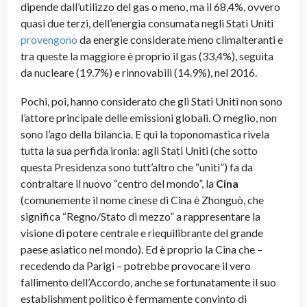
dipende dall’utilizzo del gas o meno, ma il 68,4%, ovvero
quasi due terzi, dell’energia consumata negli Stati Uniti
provengono
da energie considerate meno climalteranti e
tra queste la maggiore è proprio il gas (33,4%), seguita
da nucleare (19.7%) e rinnovabili (14.9%), nel 2016.
Pochi, poi, hanno considerato che gli Stati Uniti non sono
l’attore principale delle emissioni globali. O meglio, non
sono l’ago della bilancia. E qui la toponomastica rivela
tutta la sua perfida ironia: agli Stati Uniti (che sotto
questa Presidenza sono tutt’altro che “uniti”) fa da
contraltare il nuovo “centro del mondo”, la
Cina
(comunemente il nome cinese di Cina è Zhonguò, che
significa “Regno/Stato di mezzo” a rappresentare la
visione di potere centrale e riequilibrante del grande
paese asiatico nel mondo). Ed è proprio la Cina che –
recedendo da Parigi – potrebbe provocare il vero
fallimento dell’Accordo, anche se fortunatamente il suo
establishment politico è fermamente convinto di