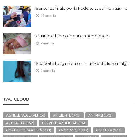
Sentenza finale per la frode su vaccini e autismo
12 anni fa
Quando il bimbo in pancia non cresce
7 anni fa
Scoperta l’origine autoimmune della fibromialgia
1 anno fa
TAG CLOUD
AGNELLI VEGETALI
(16)
AMBIENTE
(743)
ANIMALI
(142)
ATTUALITÀ
(352)
CERVELLI ARTIFICIALI
(36)
COSTUME E SOCIETÀ
(231)
CRONACA
(1337)
CULTURA
(366)