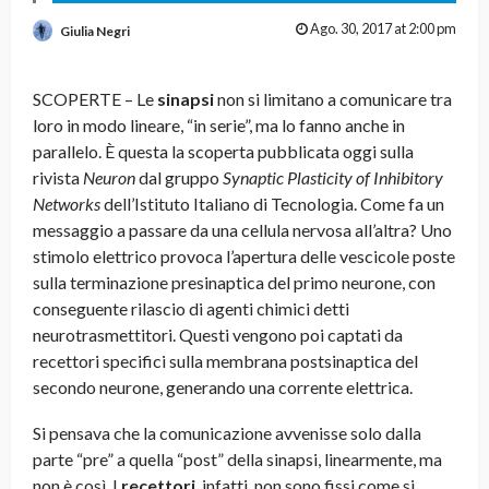
Ago. 30, 2017 at 2:00 pm
Giulia Negri
SCOPERTE – Le
sinapsi
non si limitano a comunicare tra
loro in modo lineare, “in serie”, ma lo fanno anche in
parallelo. È questa la scoperta pubblicata oggi sulla
rivista
Neuron
dal gruppo
Synaptic Plasticity of Inhibitory
Networks
dell’Istituto Italiano di Tecnologia. Come fa un
messaggio a passare da una cellula nervosa all’altra? Uno
stimolo elettrico provoca l’apertura delle vescicole poste
sulla terminazione presinaptica del primo neurone, con
conseguente rilascio di agenti chimici detti
neurotrasmettitori. Questi vengono poi captati da
recettori specifici sulla membrana postsinaptica del
secondo neurone, generando una corrente elettrica.
Si pensava che la comunicazione avvenisse solo dalla
parte “pre” a quella “post” della sinapsi, linearmente, ma
non è così. I
recettori
, infatti, non sono fissi come si