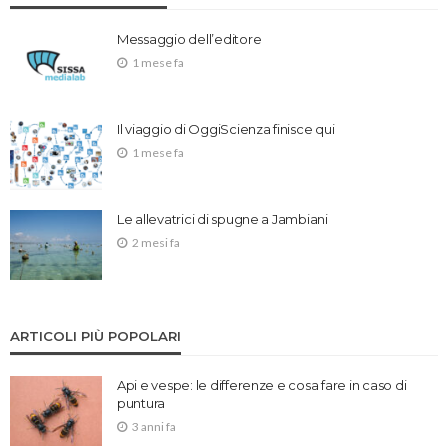
Messaggio dell’editore
1 mese fa
Il viaggio di OggiScienza finisce qui
1 mese fa
Le allevatrici di spugne a Jambiani
2 mesi fa
ARTICOLI PIÙ POPOLARI
Api e vespe: le differenze e cosa fare in caso di
puntura
3 anni fa