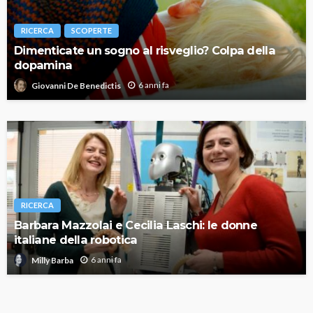
RICERCA
SCOPERTE
Dimenticate un sogno al risveglio? Colpa della
dopamina
6 anni fa
Giovanni De Benedictis
RICERCA
Barbara Mazzolai e Cecilia Laschi: le donne
italiane della robotica
6 anni fa
Milly Barba