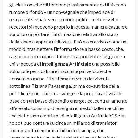
gli elettroni che diffondono passivamente costituiscono
rumore di fondo – un non-segnale che impedisce di
recepire il segnale vero in modo pulito -, nel
cervello
i
recettori si muovono proprio in questa maniera casuale e
sono loro a portare l’informazione relativa allo stato
della sinapsi appena utilizzata. Può essere visto come un
modo di trasmettere l’informazione a basso costo, che,
ragionando in maniera futuristica, potrebbe suggerire a
chi si occupa di
Intelligenza Artificiale
una possibile
soluzione per costruire macchine più veloci e che
consumino meno. “Il sistema nervoso dei viventi –
sottolinea Tiziana Ravasenga, prima co-autrice della
pubblicazione – riesce a svolgere la propria attività di
base con un basso dispendio energetico, contrariamente
all’elevato consumo di energia richiesto dalle macchine
che elaborano algoritmi di Intelligenza Artificiale”. Se un
robot
può contare su circa un miliardo di transistor,
l’uomo vanta centomila miliardi di sinapsi, che
consumano circa un quinto della potenza elettrica e