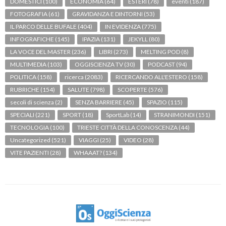
DOMESTICI
(100)
ECONOMIA
(64)
ESTERI
(78)
eventi
(187)
FOTOGRAFIA
(61)
GRAVIDANZA E DINTORNI
(53)
IL PARCO DELLE BUFALE
(404)
IN EVIDENZA
(775)
INFOGRAFICHE
(145)
IPAZIA
(131)
JEKYLL
(80)
LA VOCE DEL MASTER
(236)
LIBRI
(273)
MELTING POD
(8)
MULTIMEDIA
(103)
OGGISCIENZA TV
(30)
PODCAST
(94)
POLITICA
(158)
ricerca
(2083)
RICERCANDO ALL'ESTERO
(158)
RUBRICHE
(154)
SALUTE
(798)
SCOPERTE
(576)
secoli di scienza
(2)
SENZA BARRIERE
(45)
SPAZIO
(115)
SPECIALI
(221)
SPORT
(18)
SportLab
(14)
STRANIMONDI
(151)
TECNOLOGIA
(100)
TRIESTE CITTÀ DELLA CONOSCENZA
(44)
Uncategorized
(521)
VIAGGI
(25)
VIDEO
(28)
VITE PAZIENTI
(28)
WHAAAT?
(134)