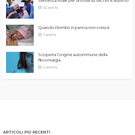
Sentenza finale per la frode su vaccini e autismo
12 anni fa
Quando il bimbo in pancia non cresce
7 anni fa
Scoperta l’origine autoimmune della
fibromialgia
1 anno fa
ARTICOLI PIÙ RECENTI