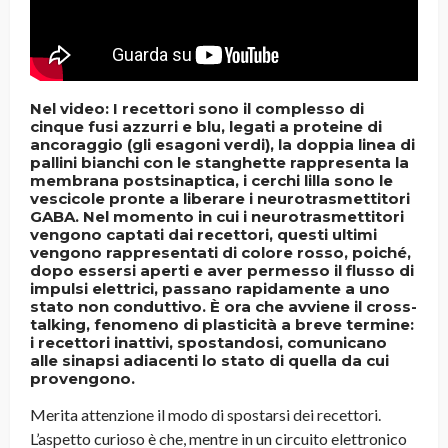
Nel video: I recettori sono il complesso di
cinque fusi azzurri e blu, legati a proteine di
ancoraggio (gli esagoni verdi), la doppia linea di
pallini bianchi con le stanghette rappresenta la
membrana postsinaptica, i cerchi lilla sono le
vescicole pronte a liberare i neurotrasmettitori
GABA. Nel momento in cui i neurotrasmettitori
vengono captati dai recettori, questi ultimi
vengono rappresentati di colore rosso, poiché,
dopo essersi aperti e aver permesso il flusso di
impulsi elettrici, passano rapidamente a uno
stato non conduttivo. È ora che avviene il cross-
talking, fenomeno di plasticità a breve termine:
i recettori inattivi, spostandosi, comunicano
alle sinapsi adiacenti lo stato di quella da cui
provengono.
Merita attenzione il modo di spostarsi dei recettori.
L’aspetto curioso è che, mentre in un circuito elettronico