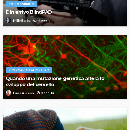
SENZA BARRIERE
È in arrivo BlindPAD
4 anni fa
Milly Barba
RICERCANDO ALL'ESTERO
Quando una mutazione genetica altera lo
sviluppo del cervello
5 anni fa
Luisa Alessio