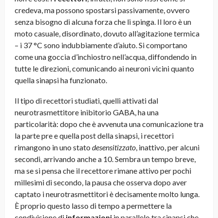
credeva, ma possono spostarsi passivamente, ovvero
senza bisogno di alcuna forza che li spinga. Il loro è un
moto casuale, disordinato, dovuto all’agitazione termica
– i 37 °C sono indubbiamente d’aiuto. Si comportano
come una goccia d’inchiostro nell’acqua, diffondendo in
tutte le direzioni, comunicando ai neuroni vicini quanto
quella sinapsi ha funzionato.
Il tipo di recettori studiati, quelli attivati dal
neurotrasmettitore inibitorio GABA, ha una
particolarità: dopo che è avvenuta una comunicazione tra
la parte pre e quella post della sinapsi, i recettori
rimangono in uno stato
desensitizzato
, inattivo, per alcuni
secondi, arrivando anche a 10. Sembra un tempo breve,
ma se si pensa che il recettore rimane attivo per pochi
millesimi di secondo, la pausa che osserva dopo aver
captato i neurotrasmettitori è decisamente molto lunga.
È proprio questo lasso di tempo a permettere la
condivisione di
informazioni
in parallelo tra sinapsi che