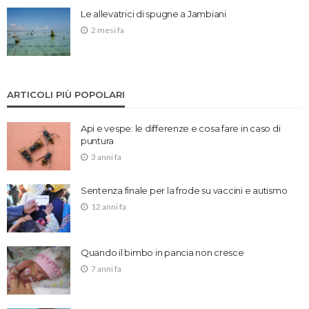
Le allevatrici di spugne a Jambiani
2 mesi fa
ARTICOLI PIÙ POPOLARI
Api e vespe: le differenze e cosa fare in caso di
puntura
3 anni fa
Sentenza finale per la frode su vaccini e autismo
12 anni fa
Quando il bimbo in pancia non cresce
7 anni fa