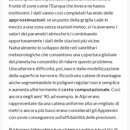
fronte di zone come l’Europa che invece ne hanno
moltissimi. I dati vanno così completati facendo delle
approssimazioni
: se un punto della griglia cade in
mezzo a una zona senza stazioni meteo, si ricaveranno i
valori dei parametri atmosferici combinando
opportunamente i dati delle stazioni più vicine.
Naturalmente lo sviluppo delle reti satellitari
meteorologiche che consentono una copertura globale
del pianeta ha consentito di ridurre questo problema.
Una ulteriore difficoltà, poi, nasce dalla modellizzazione
della superficie terrestre. Ricostruire catene di montagne
anche segmentandole in poligoni regolari non è semplice
e aumenta ulteriormente il
costo computazionale
. Così
ancora negli anni ‘90, ad esempio, le Alpi erano
rappresentate da una catena uniforme alta un migliaio di
metri e ancora più bassi erano considerati gli Appennini
con ovvie conseguenze sull’affidabilità delle previsioni.
Purtroppo l’atmosfera è un sistema caotico e lo stato di