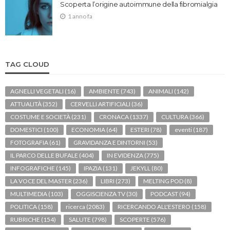
Scoperta l’origine autoimmune della fibromialgia
1 anno fa
TAG CLOUD
AGNELLI VEGETALI
(16)
AMBIENTE
(743)
ANIMALI
(142)
ATTUALITÀ
(352)
CERVELLI ARTIFICIALI
(36)
COSTUME E SOCIETÀ
(231)
CRONACA
(1337)
CULTURA
(366)
DOMESTICI
(100)
ECONOMIA
(64)
ESTERI
(78)
eventi
(187)
FOTOGRAFIA
(61)
GRAVIDANZA E DINTORNI
(53)
IL PARCO DELLE BUFALE
(404)
IN EVIDENZA
(775)
INFOGRAFICHE
(145)
IPAZIA
(131)
JEKYLL
(80)
LA VOCE DEL MASTER
(236)
LIBRI
(273)
MELTING POD
(8)
MULTIMEDIA
(103)
OGGISCIENZA TV
(30)
PODCAST
(94)
POLITICA
(158)
ricerca
(2083)
RICERCANDO ALL'ESTERO
(158)
RUBRICHE
(154)
SALUTE
(798)
SCOPERTE
(576)