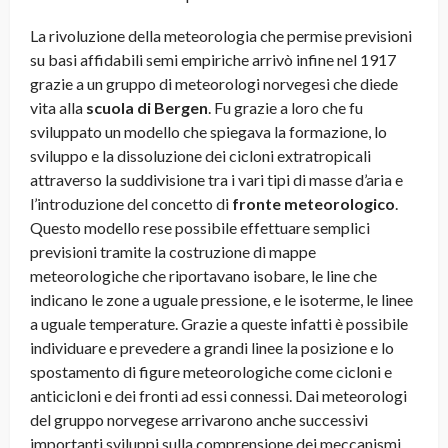
La rivoluzione della meteorologia che permise previsioni
su basi affidabili semi empiriche arrivò infine nel 1917
grazie a un gruppo di meteorologi norvegesi che diede
vita alla
scuola di Bergen
. Fu grazie a loro che fu
sviluppato un modello che spiegava la formazione, lo
sviluppo e la dissoluzione dei cicloni extratropicali
attraverso la suddivisione tra i vari tipi di masse d’aria e
l’introduzione del concetto di
fronte meteorologico
.
Questo modello rese possibile effettuare semplici
previsioni tramite la costruzione di mappe
meteorologiche che riportavano isobare, le line che
indicano le zone a uguale pressione, e le isoterme, le linee
a uguale temperature. Grazie a queste infatti è possibile
individuare e prevedere a grandi linee la posizione e lo
spostamento di figure meteorologiche come cicloni e
anticicloni e dei fronti ad essi connessi. Dai meteorologi
del gruppo norvegese arrivarono anche successivi
importanti sviluppi sulla comprensione dei meccanismi