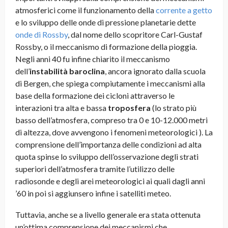
atmosferici come il funzionamento della
corrente a getto
e lo sviluppo delle onde di pressione planetarie dette
onde di Rossby
, dal nome dello scopritore Carl-Gustaf
Rossby, o il meccanismo di formazione della pioggia.
Negli anni 40 fu infine chiarito il meccanismo
dell’
instabilità baroclina
, ancora ignorato dalla scuola
di Bergen, che spiega compiutamente i meccanismi alla
base della formazione dei cicloni attraverso le
interazioni tra alta e bassa
troposfera
(lo strato più
basso dell’atmosfera, compreso tra 0 e 10-12.000 metri
di altezza, dove avvengono i fenomeni meteorologici ). La
comprensione dell’importanza delle condizioni ad alta
quota spinse lo sviluppo dell’osservazione degli strati
superiori dell’atmosfera tramite l’utilizzo delle
radiosonde e degli arei meteorologici ai quali dagli anni
’60 in poi si aggiunsero infine i satelliti meteo.
Tuttavia, anche se a livello generale era stata ottenuta
un’ottima comprensione dei meccanismi che