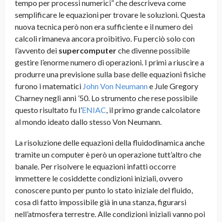
tempo per processi numerici” che descriveva come
semplificare le equazioni per trovare le soluzioni. Questa
nuova tecnica però non era sufficiente e il numero dei
calcoli rimaneva ancora proibitivo. Fu perciò solo con
l’avvento dei
supercomputer
che divenne possibile
gestire l’enorme numero di operazioni. I primi a riuscire a
produrre una previsione sulla base delle equazioni fisiche
furono i matematici
John Von Neumann
e Jule Gregory
Charney negli anni ’50. Lo strumento che rese possibile
questo risultato fu l’
ENIAC
, il primo grande calcolatore
al mondo ideato dallo stesso Von Neumann.
La risoluzione delle equazioni della fluidodinamica anche
tramite un computer è però un operazione tutt’altro che
banale. Per risolvere le equazioni infatti occorre
immettere le cosiddette condizioni iniziali, ovvero
conoscere punto per punto lo stato iniziale del fluido,
cosa di fatto impossibile già in una stanza, figurarsi
nell’atmosfera terrestre. Alle condizioni iniziali vanno poi