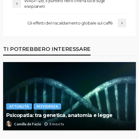
WASP-12b, il puntino nero che fa luce sugli
esopianeti
Gli effetti del riscaldamento globale sul caffè
TI POTREBBERO INTERESSARE
ATTUALITÀ
IN EVIDENZA
Psicopatia: tra genetica, anatomia e legge
3 mesi fa
Camilla de Fazio