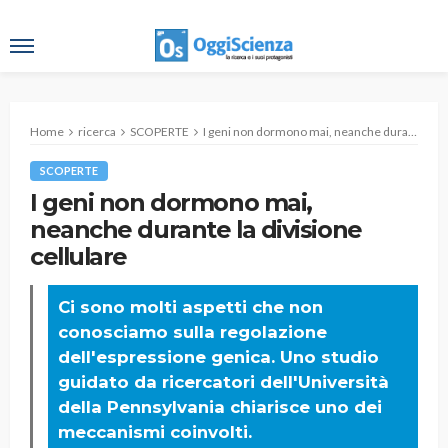
Home
ricerca
SCOPERTE
I geni non dormono mai, neanche durante la divisione cellulare
SCOPERTE
I geni non dormono mai,
neanche durante la divisione
cellulare
Ci sono molti aspetti che non
conosciamo sulla regolazione
dell'espressione genica. Uno studio
guidato da ricercatori dell'Università
della Pennsylvania chiarisce uno dei
meccanismi coinvolti.