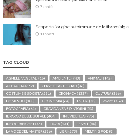
7 anni fa
Scoperta l’origine autoimmune della fibromialgia
1 anno fa
TAG CLOUD
AGNELLI VEGETALI
(16)
AMBIENTE
(743)
ANIMALI
(142)
ATTUALITÀ
(352)
CERVELLI ARTIFICIALI
(36)
COSTUME E SOCIETÀ
(231)
CRONACA
(1337)
CULTURA
(366)
DOMESTICI
(100)
ECONOMIA
(64)
ESTERI
(78)
eventi
(187)
FOTOGRAFIA
(61)
GRAVIDANZA E DINTORNI
(53)
IL PARCO DELLE BUFALE
(404)
IN EVIDENZA
(775)
INFOGRAFICHE
(145)
IPAZIA
(131)
JEKYLL
(80)
LA VOCE DEL MASTER
(236)
LIBRI
(273)
MELTING POD
(8)