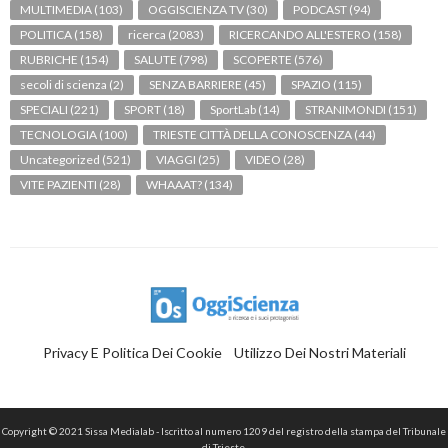
MULTIMEDIA
(103)
OGGISCIENZA TV
(30)
PODCAST
(94)
POLITICA
(158)
ricerca
(2083)
RICERCANDO ALL'ESTERO
(158)
RUBRICHE
(154)
SALUTE
(798)
SCOPERTE
(576)
secoli di scienza
(2)
SENZA BARRIERE
(45)
SPAZIO
(115)
SPECIALI
(221)
SPORT
(18)
SportLab
(14)
STRANIMONDI
(151)
TECNOLOGIA
(100)
TRIESTE CITTÀ DELLA CONOSCENZA
(44)
Uncategorized
(521)
VIAGGI
(25)
VIDEO
(28)
VITE PAZIENTI
(28)
WHAAAT?
(134)
Privacy E Politica Dei Cookie
Utilizzo Dei Nostri Materiali
Copyright © 2021 Sissa Medialab - Iscritto al numero 1209 del registro della stampa del Tribunale
di Trieste.