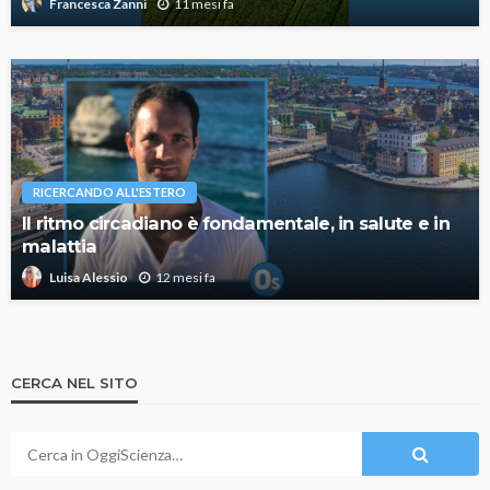
11 mesi fa
Francesca Zanni
RICERCANDO ALL'ESTERO
Il ritmo circadiano è fondamentale, in salute e in
malattia
12 mesi fa
Luisa Alessio
CERCA NEL SITO