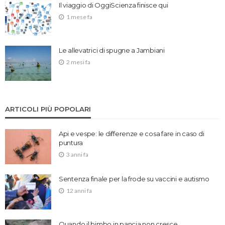
Il viaggio di OggiScienza finisce qui
1 mese fa
Le allevatrici di spugne a Jambiani
2 mesi fa
ARTICOLI PIÙ POPOLARI
Api e vespe: le differenze e cosa fare in caso di
puntura
3 anni fa
Sentenza finale per la frode su vaccini e autismo
12 anni fa
Quando il bimbo in pancia non cresce