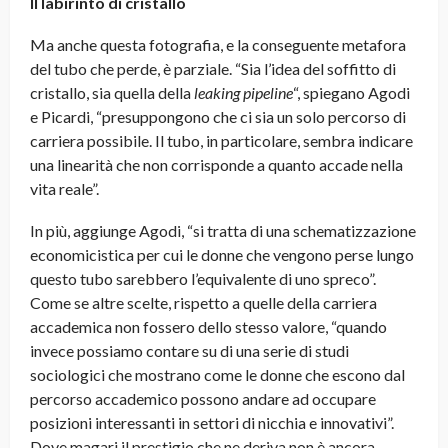
Il labirinto di cristallo
Ma anche questa fotografia, e la conseguente metafora
del tubo che perde, è parziale. “Sia l’idea del soffitto di
cristallo, sia quella della
leaking pipeline
“, spiegano Agodi
e Picardi, “presuppongono che ci sia un solo percorso di
carriera possibile. Il tubo, in particolare, sembra indicare
una linearità che non corrisponde a quanto accade nella
vita reale”.
In più, aggiunge Agodi, “si tratta di una schematizzazione
economicistica per cui le donne che vengono perse lungo
questo tubo sarebbero l’equivalente di uno spreco”.
Come se altre scelte, rispetto a quelle della carriera
accademica non fossero dello stesso valore, “quando
invece possiamo contare su di una serie di studi
sociologici che mostrano come le donne che escono dal
percorso accademico possono andare ad occupare
posizioni interessanti in settori di nicchia e innovativi”.
Dove magari il prestigio che ne deriva non è ancora