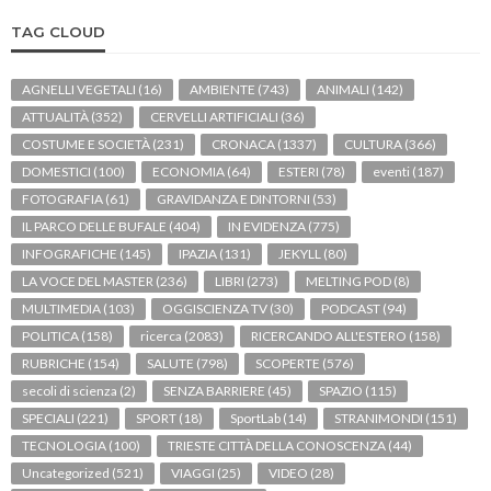
TAG CLOUD
AGNELLI VEGETALI
(16)
AMBIENTE
(743)
ANIMALI
(142)
ATTUALITÀ
(352)
CERVELLI ARTIFICIALI
(36)
COSTUME E SOCIETÀ
(231)
CRONACA
(1337)
CULTURA
(366)
DOMESTICI
(100)
ECONOMIA
(64)
ESTERI
(78)
eventi
(187)
FOTOGRAFIA
(61)
GRAVIDANZA E DINTORNI
(53)
IL PARCO DELLE BUFALE
(404)
IN EVIDENZA
(775)
INFOGRAFICHE
(145)
IPAZIA
(131)
JEKYLL
(80)
LA VOCE DEL MASTER
(236)
LIBRI
(273)
MELTING POD
(8)
MULTIMEDIA
(103)
OGGISCIENZA TV
(30)
PODCAST
(94)
POLITICA
(158)
ricerca
(2083)
RICERCANDO ALL'ESTERO
(158)
RUBRICHE
(154)
SALUTE
(798)
SCOPERTE
(576)
secoli di scienza
(2)
SENZA BARRIERE
(45)
SPAZIO
(115)
SPECIALI
(221)
SPORT
(18)
SportLab
(14)
STRANIMONDI
(151)
TECNOLOGIA
(100)
TRIESTE CITTÀ DELLA CONOSCENZA
(44)
Uncategorized
(521)
VIAGGI
(25)
VIDEO
(28)