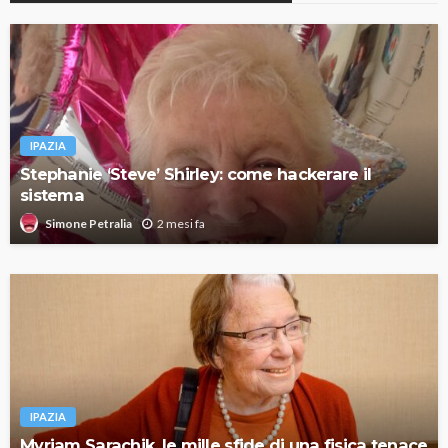
IPAZIA
Stephanie ‘Steve’ Shirley: come hackerare il
sistema
2 mesi fa
Simone Petralia
IPAZIA
Myriam Sarachik, le mille sfide di una fisica tenace