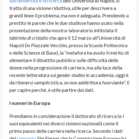
sull’università e la ricerca
dell’Università di Napoli, si
tratta di una visione riduttiva, utile per descrivere a
grandi linee il problema, ma non è adeguata. Prendendo a
prestito le parole che le due studiose hanno usato nella
presentazione della mostra-laboratorio intitolata
Il
labirinto di cristallo
che apre il 12 marzo all’Università di
Napoli (in Piazzale Vecchio, presso la Scuola Politecnica
e delle Scienze di Base), la “metafora ha avuto il merito di
alimentare il dibattito pubblico sulle difficoltà delle
donne nella progressione di carriera, ma alla luce della
recente letteratura sui
gender studies
in accademia, oggi è
da ritenersi semplicistica, se non addirittura fuorviante”. E
per capire perché, è utile partire dai dati.
I numeri in Europa
Prendiamo in considerazione il dottorato di ricerca (e i
suoi equivalenti nei diversi sistemi nazionali) come il
primo passo della carriera nella ricerca. Secondo i dati
del
rapporto
She Figures
che la Commissione Europea ha