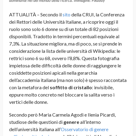
dominante nel del mondo della ricerca. Immagine: Pixabay
ATTUALITÀ – Secondo il
sito
della CRUI, la Conferenza
dei Rettori delle Università Italiane, a ricoprire oggi il
ruolo sono solo 6 donne su di un totale di 82 posizioni
disponibili. Tradotto in termini percentuali equivale al
7,3%. La situazione migliora, ma di poco, se si prende in
considerazione la lista delle università di Wikipedia: le
rettrici sono 6 su 68, ovvero l’8,8%. Questa fotografia
impietosa delle difficoltà delle donne di raggiungere le
cosiddette posizioni apicali nella gerarchia
dell’accademia italiana (ma non solo) è spesso raccontata
con la metafora del
soffitto di cristallo
: invisibile,
eppure molto concreto nel bloccare la salita verso i
vertici delle donne.
Secondo però Maria Carmela Agodi e Ilenia Picardi,
studiose delle questioni di
genere
all’interno
dell’università italiana all’
Osservatorio di genere