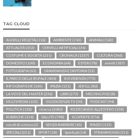
TAG CLOUD
AGNELLI VEGETALI
(16)
AMBIENTE
(743)
ANIMALI
(142)
ATTUALITÀ
(352)
CERVELLI ARTIFICIALI
(36)
COSTUME E SOCIETÀ
(231)
CRONACA
(1337)
CULTURA
(366)
DOMESTICI
(100)
ECONOMIA
(64)
ESTERI
(78)
eventi
(187)
FOTOGRAFIA
(61)
GRAVIDANZA E DINTORNI
(53)
IL PARCO DELLE BUFALE
(404)
IN EVIDENZA
(775)
INFOGRAFICHE
(145)
IPAZIA
(131)
JEKYLL
(80)
LA VOCE DEL MASTER
(236)
LIBRI
(273)
MELTING POD
(8)
MULTIMEDIA
(103)
OGGISCIENZA TV
(30)
PODCAST
(94)
POLITICA
(158)
ricerca
(2083)
RICERCANDO ALL'ESTERO
(158)
RUBRICHE
(154)
SALUTE
(798)
SCOPERTE
(576)
secoli di scienza
(2)
SENZA BARRIERE
(45)
SPAZIO
(115)
SPECIALI
(221)
SPORT
(18)
SportLab
(14)
STRANIMONDI
(151)