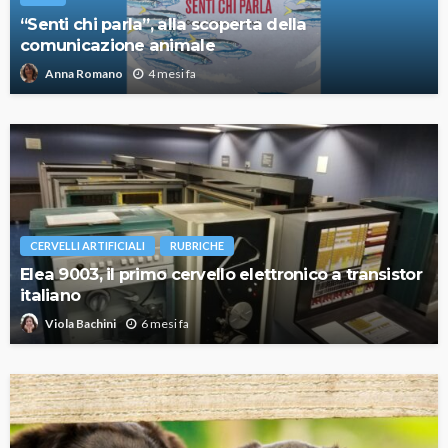
“Senti chi parla”, alla scoperta della
comunicazione animale
4 mesi fa
Anna Romano
CERVELLI ARTIFICIALI
RUBRICHE
Elea 9003, il primo cervello elettronico a transistor
italiano
6 mesi fa
Viola Bachini