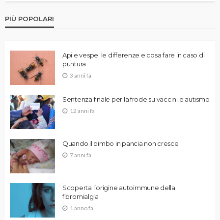
PIÙ POPOLARI
Api e vespe: le differenze e cosa fare in caso di
puntura
3 anni fa
Sentenza finale per la frode su vaccini e autismo
12 anni fa
Quando il bimbo in pancia non cresce
7 anni fa
Scoperta l’origine autoimmune della
fibromialgia
1 anno fa