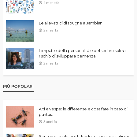
1 mese fa
Le allevatrici di spugne a Jambiani
2 mesi fa
L’impatto della personalità e del sentirsi soli sul
rischio di sviluppare demenza
2 mesi fa
PIÙ POPOLARI
Api e vespe: le differenze e cosa fare in caso di
puntura
3 anni fa
Sentenza finale per la frode su vaccini e autismo