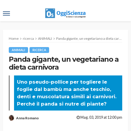
Home
ricerca
ANIMALI
Panda gigante, un vegetariano a dieta carnivora
ANIMALI
RICERCA
Panda gigante, un vegetariano a
dieta carnivora
Uno pseudo-pollice per togliere le
foglie dal bambù ma anche teschio,
denti e muscolatura simili ai carnivori.
Perché il panda si nutre di piante?
Mag. 03, 2019 at 12:00 pm
Anna Romano