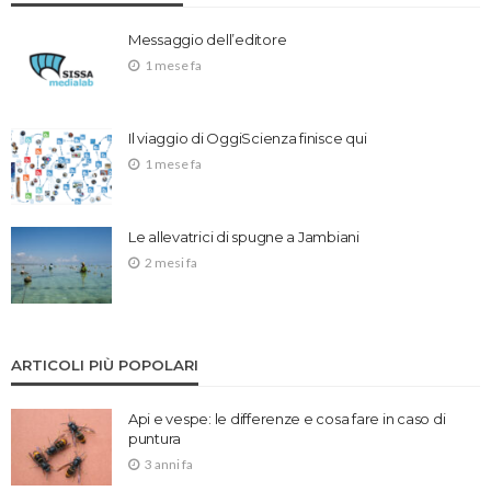
Messaggio dell’editore
1 mese fa
Il viaggio di OggiScienza finisce qui
1 mese fa
Le allevatrici di spugne a Jambiani
2 mesi fa
ARTICOLI PIÙ POPOLARI
Api e vespe: le differenze e cosa fare in caso di
puntura
3 anni fa