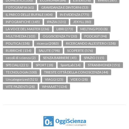
DOMESTICI
(100)
ECONOMIA
(64)
ESTERI
(78)
eventi
(187)
FOTOGRAFIA
(61)
GRAVIDANZA E DINTORNI
(53)
IL PARCO DELLE BUFALE
(404)
IN EVIDENZA
(775)
INFOGRAFICHE
(145)
IPAZIA
(131)
JEKYLL
(80)
LA VOCE DEL MASTER
(236)
LIBRI
(273)
MELTING POD
(8)
MULTIMEDIA
(103)
OGGISCIENZA TV
(30)
PODCAST
(94)
POLITICA
(158)
ricerca
(2083)
RICERCANDO ALL'ESTERO
(158)
RUBRICHE
(154)
SALUTE
(798)
SCOPERTE
(576)
secoli di scienza
(2)
SENZA BARRIERE
(45)
SPAZIO
(115)
SPECIALI
(221)
SPORT
(18)
SportLab
(14)
STRANIMONDI
(151)
TECNOLOGIA
(100)
TRIESTE CITTÀ DELLA CONOSCENZA
(44)
Uncategorized
(521)
VIAGGI
(25)
VIDEO
(28)
VITE PAZIENTI
(28)
WHAAAT?
(134)