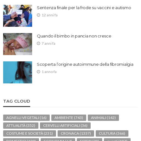
Sentenza finale per la frode su vaccini e autismo
12 anni fa
Quando il bimbo in pancia non cresce
7 anni fa
Scoperta l’origine autoimmune della fibromialgia
1 anno fa
TAG CLOUD
AGNELLI VEGETALI
(16)
AMBIENTE
(743)
ANIMALI
(142)
ATTUALITÀ
(352)
CERVELLI ARTIFICIALI
(36)
COSTUME E SOCIETÀ
(231)
CRONACA
(1337)
CULTURA
(366)