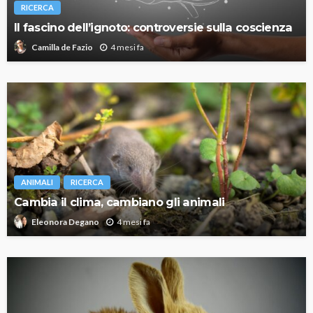
RICERCA
Il fascino dell’ignoto: controversie sulla coscienza
4 mesi fa
Camilla de Fazio
ANIMALI
RICERCA
Cambia il clima, cambiano gli animali
4 mesi fa
Eleonora Degano