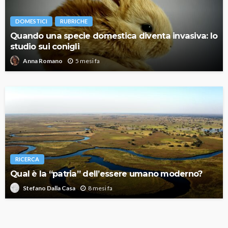
DOMESTICI
RUBRICHE
Quando una specie domestica diventa invasiva: lo
studio sui conigli
5 mesi fa
Anna Romano
RICERCA
Qual è la “patria” dell’essere umano moderno?
8 mesi fa
Stefano Dalla Casa