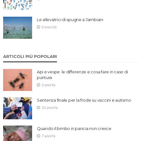
Le allevatrici di spugne a Jambiani
2 mesi fa
ARTICOLI PIÙ POPOLARI
Api e vespe: le differenze e cosa fare in caso di
puntura
3 anni fa
Sentenza finale per la frode su vaccini e autismo
12 anni fa
Quando il bimbo in pancia non cresce
7 anni fa