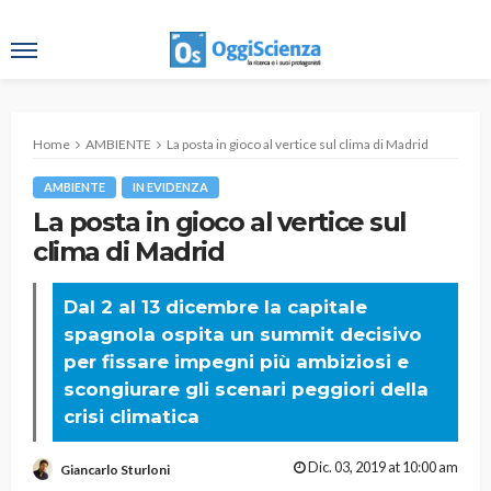
Home
AMBIENTE
La posta in gioco al vertice sul clima di Madrid
AMBIENTE
IN EVIDENZA
La posta in gioco al vertice sul
clima di Madrid
Dal 2 al 13 dicembre la capitale
spagnola ospita un summit decisivo
per fissare impegni più ambiziosi e
scongiurare gli scenari peggiori della
crisi climatica
Dic. 03, 2019 at 10:00 am
Giancarlo Sturloni