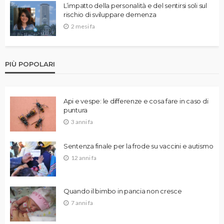
L’impatto della personalità e del sentirsi soli sul
rischio di sviluppare demenza
2 mesi fa
PIÙ POPOLARI
Api e vespe: le differenze e cosa fare in caso di
puntura
3 anni fa
Sentenza finale per la frode su vaccini e autismo
12 anni fa
Quando il bimbo in pancia non cresce
7 anni fa