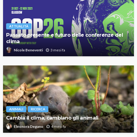
ATTUALITÀ
Passato presente e futuro delle conferenze del
clima
3 mesi fa
Nicole Beneventi
ANIMALI
RICERCA
Cambia il clima, cambiano gli animali
4 mesi fa
Eleonora Degano