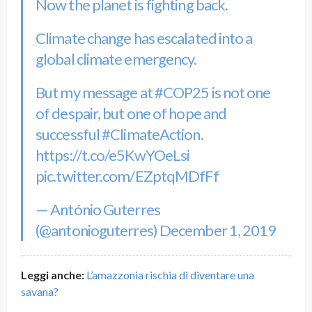
Now the planet is fighting back.
Climate change has escalated into a
global climate emergency.
But my message at
#COP25
is not one
of despair, but one of hope and
successful
#ClimateAction
.
https://t.co/e5KwYOeLsi
pic.twitter.com/EZptqMDfFf
— António Guterres
(@antonioguterres)
December 1, 2019
Leggi anche:
L’amazzonia rischia di diventare una
savana?