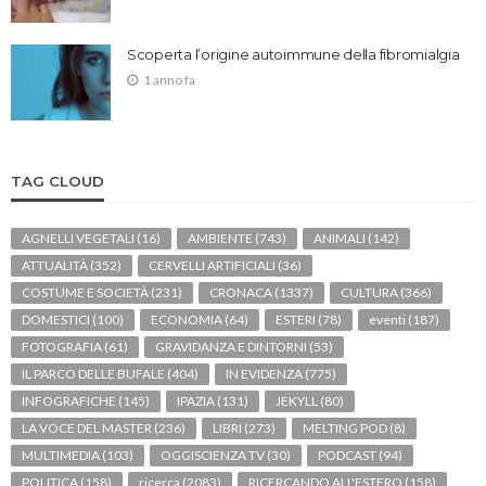
Scoperta l’origine autoimmune della fibromialgia
1 anno fa
TAG CLOUD
AGNELLI VEGETALI
(16)
AMBIENTE
(743)
ANIMALI
(142)
ATTUALITÀ
(352)
CERVELLI ARTIFICIALI
(36)
COSTUME E SOCIETÀ
(231)
CRONACA
(1337)
CULTURA
(366)
DOMESTICI
(100)
ECONOMIA
(64)
ESTERI
(78)
eventi
(187)
FOTOGRAFIA
(61)
GRAVIDANZA E DINTORNI
(53)
IL PARCO DELLE BUFALE
(404)
IN EVIDENZA
(775)
INFOGRAFICHE
(145)
IPAZIA
(131)
JEKYLL
(80)
LA VOCE DEL MASTER
(236)
LIBRI
(273)
MELTING POD
(8)
MULTIMEDIA
(103)
OGGISCIENZA TV
(30)
PODCAST
(94)
POLITICA
(158)
ricerca
(2083)
RICERCANDO ALL'ESTERO
(158)