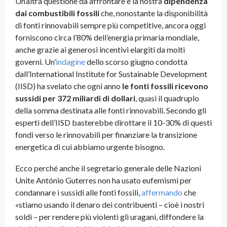
Un’altra questione da affrontare è la nostra
dipendenza
dai combustibili fossili
che, nonostante la disponibilità
di fonti rinnovabili sempre più competitive, ancora oggi
forniscono circa l’80% dell’energia primaria mondiale,
anche grazie ai generosi incentivi elargiti da molti
governi. Un’
indagine
dello scorso giugno condotta
dall’International Institute for Sustainable Development
(IISD) ha svelato che ogni anno
le fonti fossili ricevono
sussidi per 372 miliardi di dollari
, quasi il quadruplo
della somma destinata alle fonti rinnovabili. Secondo gli
esperti dell’IISD basterebbe dirottare il 10-30% di questi
fondi verso le rinnovabili per finanziare la transizione
energetica di cui abbiamo urgente bisogno.
Ecco perché anche il segretario generale delle Nazioni
Unite António Guterres non ha usato eufemismi per
condannare i sussidi alle fonti fossili,
affermando
che
«stiamo usando il denaro dei contribuenti – cioè i nostri
soldi – per rendere più violenti gli uragani, diffondere la