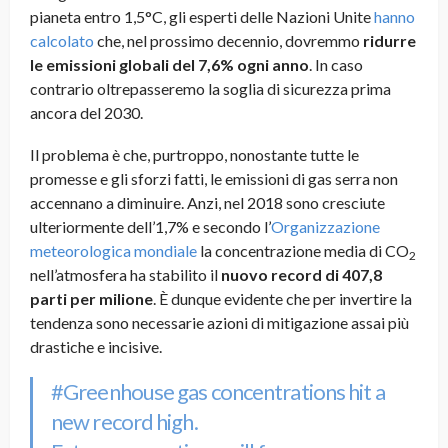
pianeta entro 1,5°C, gli esperti delle Nazioni Unite
hanno
calcolato
che, nel prossimo decennio, dovremmo
ridurre
le emissioni globali del 7,6% ogni anno
. In caso
contrario oltrepasseremo la soglia di sicurezza prima
ancora del 2030.
Il problema è che, purtroppo, nonostante tutte le
promesse e gli sforzi fatti, le emissioni di gas serra non
accennano a diminuire. Anzi, nel 2018 sono cresciute
ulteriormente dell’1,7% e secondo l’
Organizzazione
meteorologica mondiale
la concentrazione media di CO
2
nell’atmosfera ha stabilito il
nuovo record di 407,8
parti per milione
. È dunque evidente che per invertire la
tendenza sono necessarie azioni di mitigazione assai più
drastiche e incisive.
#Greenhouse
gas concentrations hit a
new record high.