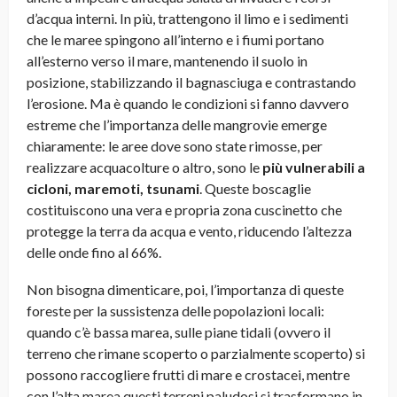
d’acqua interni. In più, trattengono il limo e i sedimenti
che le maree spingono all’interno e i fiumi portano
all’esterno verso il mare, mantenendo il suolo in
posizione, stabilizzando il bagnasciuga e contrastando
l’erosione. Ma è quando le condizioni si fanno davvero
estreme che l’importanza delle mangrovie emerge
chiaramente: le aree dove sono state rimosse, per
realizzare acquacolture o altro, sono le
più vulnerabili a
cicloni, maremoti, tsunami
. Queste boscaglie
costituiscono una vera e propria zona cuscinetto che
protegge la terra da acqua e vento, riducendo l’altezza
delle onde fino al 66%.
Non bisogna dimenticare, poi, l’importanza di queste
foreste per la sussistenza delle popolazioni locali:
quando c’è bassa marea, sulle piane tidali (ovvero il
terreno che rimane scoperto o parzialmente scoperto) si
possono raccogliere frutti di mare e crostacei, mentre
con l’alta marea questi terreni paludosi si trasformano in