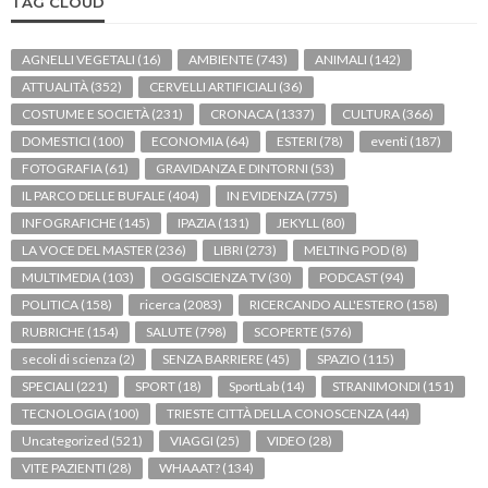
TAG CLOUD
AGNELLI VEGETALI
(16)
AMBIENTE
(743)
ANIMALI
(142)
ATTUALITÀ
(352)
CERVELLI ARTIFICIALI
(36)
COSTUME E SOCIETÀ
(231)
CRONACA
(1337)
CULTURA
(366)
DOMESTICI
(100)
ECONOMIA
(64)
ESTERI
(78)
eventi
(187)
FOTOGRAFIA
(61)
GRAVIDANZA E DINTORNI
(53)
IL PARCO DELLE BUFALE
(404)
IN EVIDENZA
(775)
INFOGRAFICHE
(145)
IPAZIA
(131)
JEKYLL
(80)
LA VOCE DEL MASTER
(236)
LIBRI
(273)
MELTING POD
(8)
MULTIMEDIA
(103)
OGGISCIENZA TV
(30)
PODCAST
(94)
POLITICA
(158)
ricerca
(2083)
RICERCANDO ALL'ESTERO
(158)
RUBRICHE
(154)
SALUTE
(798)
SCOPERTE
(576)
secoli di scienza
(2)
SENZA BARRIERE
(45)
SPAZIO
(115)
SPECIALI
(221)
SPORT
(18)
SportLab
(14)
STRANIMONDI
(151)
TECNOLOGIA
(100)
TRIESTE CITTÀ DELLA CONOSCENZA
(44)
Uncategorized
(521)
VIAGGI
(25)
VIDEO
(28)
VITE PAZIENTI
(28)
WHAAAT?
(134)