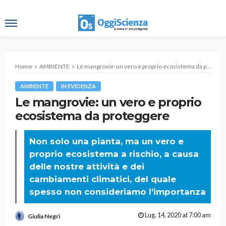
Home
AMBIENTE
Le mangrovie: un vero e proprio ecosistema da proteggere
AMBIENTE
IN EVIDENZA
Le mangrovie: un vero e proprio
ecosistema da proteggere
Non solo una pianta, ma un vero e
proprio ecosistema a rischio, a causa
delle nostre attività e dei
cambiamenti climatici, del quale
spesso non consideriamo l’importanza
Lug. 14, 2020 at 7:00 am
Giulia Negri