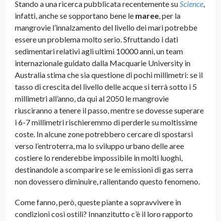
Stando a una ricerca pubblicata recentemente su
Science
,
infatti, anche se sopportano bene le
maree
, per la
mangrovie l’innalzamento del livello dei mari potrebbe
essere un problema molto serio. Sfruttando i dati
sedimentari relativi agli ultimi 10000 anni, un team
internazionale guidato dalla Macquarie University in
Australia stima che sia questione di pochi millimetri: se il
tasso di crescita del livello delle acque si terrà sotto i 5
millimetri all’anno, da qui al 2050 le mangrovie
riusciranno a tenere il passo, mentre se dovesse superare
i 6-7 millimetri rischieremmo di perderle su moltissime
coste. In alcune zone potrebbero cercare di spostarsi
verso l’entroterra, ma lo sviluppo urbano delle aree
costiere lo renderebbe impossibile in molti luoghi,
destinandole a scomparire se le emissioni di gas serra
non dovessero diminuire, rallentando questo fenomeno.
Come fanno, però, queste piante a sopravvivere in
condizioni così ostili? Innanzitutto c’è il loro rapporto