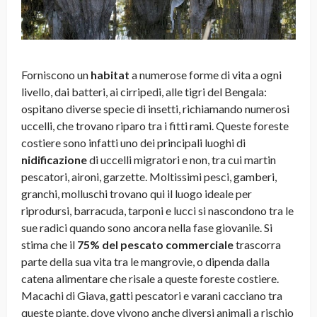
Forniscono un
habitat
a numerose forme di vita a ogni
livello, dai batteri, ai cirripedi, alle tigri del Bengala:
ospitano diverse specie di insetti, richiamando numerosi
uccelli, che trovano riparo tra i fitti rami. Queste foreste
costiere sono infatti uno dei principali luoghi di
nidificazione
di uccelli migratori e non, tra cui martin
pescatori, aironi, garzette. Moltissimi pesci, gamberi,
granchi, molluschi trovano qui il luogo ideale per
riprodursi, barracuda, tarponi e lucci si nascondono tra le
sue radici quando sono ancora nella fase giovanile. Si
stima che il
75% del pescato commerciale
trascorra
parte della sua vita tra le mangrovie, o dipenda dalla
catena alimentare che risale a queste foreste costiere.
Macachi di Giava, gatti pescatori e varani cacciano tra
queste piante, dove vivono anche diversi animali a rischio