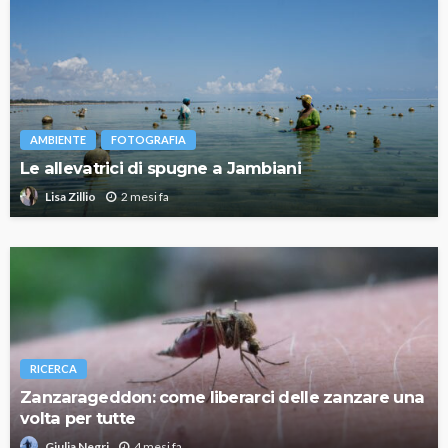
AMBIENTE
FOTOGRAFIA
Le allevatrici di spugne a Jambiani
2 mesi fa
Lisa Zillio
RICERCA
Zanzarageddon: come liberarci delle zanzare una
volta per tutte
4 mesi fa
Giulia Negri