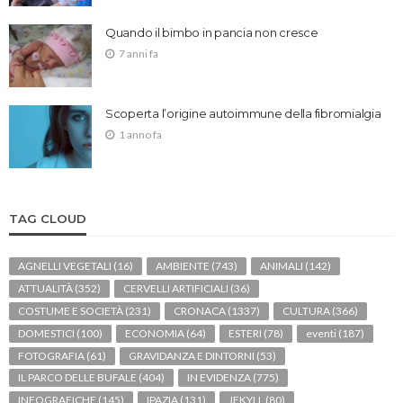
Quando il bimbo in pancia non cresce
7 anni fa
Scoperta l’origine autoimmune della fibromialgia
1 anno fa
TAG CLOUD
AGNELLI VEGETALI
(16)
AMBIENTE
(743)
ANIMALI
(142)
ATTUALITÀ
(352)
CERVELLI ARTIFICIALI
(36)
COSTUME E SOCIETÀ
(231)
CRONACA
(1337)
CULTURA
(366)
DOMESTICI
(100)
ECONOMIA
(64)
ESTERI
(78)
eventi
(187)
FOTOGRAFIA
(61)
GRAVIDANZA E DINTORNI
(53)
IL PARCO DELLE BUFALE
(404)
IN EVIDENZA
(775)
INFOGRAFICHE
(145)
IPAZIA
(131)
JEKYLL
(80)