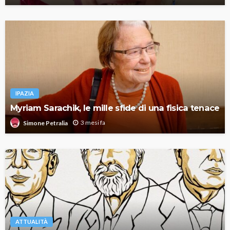
IPAZIA
Myriam Sarachik, le mille sfide di una fisica tenace
3 mesi fa
Simone Petralia
ATTUALITÀ