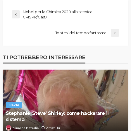
Nobel per la Chimica 2020 alla tecnica
CRISPR/Cas9
L’ipotesi del tempo fantasma
TI POTREBBERO INTERESSARE
IPAZIA
Stephanie ‘Steve’ Shirley: come hackerare il
sistema
2 mesi fa
Simone Petralia