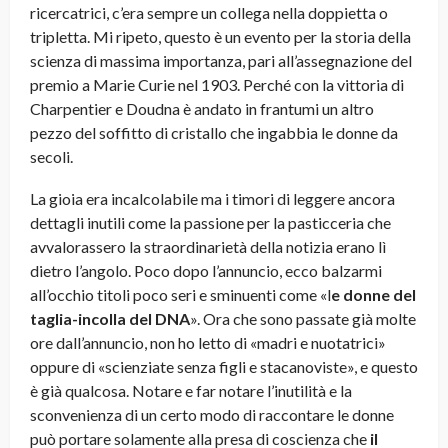
ricercatrici, c’era sempre un collega nella doppietta o
tripletta. Mi ripeto, questo è un evento per la storia della
scienza di massima importanza, pari all’assegnazione del
premio a Marie Curie nel 1903. Perché con la vittoria di
Charpentier e Doudna è andato in frantumi un altro
pezzo del soffitto di cristallo che ingabbia le donne da
secoli.
La gioia era incalcolabile ma i timori di leggere ancora
dettagli inutili come la passione per la pasticceria che
avvalorassero la straordinarietà della notizia erano lì
dietro l’angolo. Poco dopo l’annuncio, ecco balzarmi
all’occhio titoli poco seri e sminuenti come «l
e donne del
taglia-incolla del DNA
». Ora che sono passate già molte
ore dall’annuncio, non ho letto di «madri e nuotatrici»
oppure di «scienziate senza figli e stacanoviste», e questo
è già qualcosa. Notare e far notare l’inutilità e la
sconvenienza di un certo modo di raccontare le donne
può portare solamente alla presa di coscienza che
il