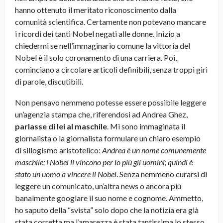
hanno ottenuto il meritato riconoscimento dalla
comunità scientifica. Certamente non potevano mancare
i ricordi dei tanti Nobel negati alle donne. Inizio a
chiedermi se nell’immaginario comune la vittoria del
Nobel è il solo coronamento di una carriera. Poi,
cominciano a circolare articoli definibili, senza troppi giri
di parole, discutibili.
Non pensavo nemmeno potesse essere possibile leggere
un’agenzia stampa che, riferendosi ad Andrea Ghez,
parlasse di lei al
maschile
. Mi sono immaginata il
giornalista o la giornalista formulare un chiaro esempio
di sillogismo aristotelico:
Andrea è un nome comunemente
maschile; i Nobel li vincono per lo più gli uomini; quindi è
stato un uomo a vincere il Nobel
. Senza nemmeno curarsi di
leggere un comunicato, un’altra news o ancora più
banalmente googlare il suo nome e cognome. Ammetto,
ho saputo della “svista” solo dopo che la notizia era già
stata corretta ma l’amarezza è stata tantissima lo stesso