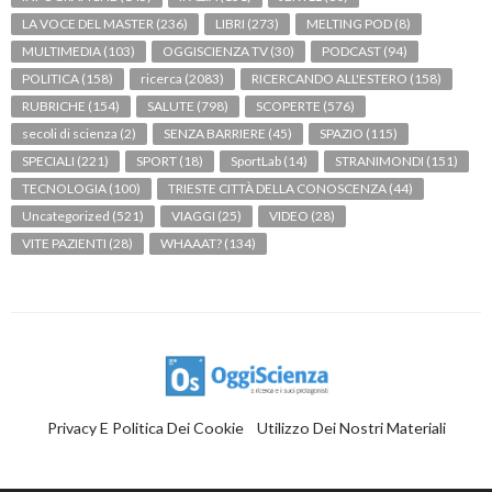
LA VOCE DEL MASTER
(236)
LIBRI
(273)
MELTING POD
(8)
MULTIMEDIA
(103)
OGGISCIENZA TV
(30)
PODCAST
(94)
POLITICA
(158)
ricerca
(2083)
RICERCANDO ALL'ESTERO
(158)
RUBRICHE
(154)
SALUTE
(798)
SCOPERTE
(576)
secoli di scienza
(2)
SENZA BARRIERE
(45)
SPAZIO
(115)
SPECIALI
(221)
SPORT
(18)
SportLab
(14)
STRANIMONDI
(151)
TECNOLOGIA
(100)
TRIESTE CITTÀ DELLA CONOSCENZA
(44)
Uncategorized
(521)
VIAGGI
(25)
VIDEO
(28)
VITE PAZIENTI
(28)
WHAAAT?
(134)
Privacy E Politica Dei Cookie
Utilizzo Dei Nostri Materiali