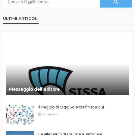
ULTIMI ARTICOLI
Messaggio dell’editore
Il viaggio di OggiScienza finisce qui
1 mese fa
Le allevatrici di spugne a Jambiani