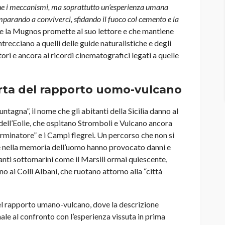
rne i meccanismi, ma soprattutto un’esperienza umana
mparando a conviverci, sfidando il fuoco col cemento e la
 che la Mugnos promette al suo lettore e che mantiene
intrecciano a quelli delle guide naturalistiche e degli
ttori e ancora ai ricordi cinematografici legati a quelle
perta del rapporto uomo-vulcano
ntagna”, il nome che gli abitanti della Sicilia danno al
 dell’Eolie, che ospitano Stromboli e Vulcano ancora
“sterminatore” e i Campi flegrei. Un percorso che non si
e nella memoria dell’uomo hanno provocato danni e
ganti sottomarini come il Marsili ormai quiescente,
no ai Colli Albani, che ruotano attorno alla “città
 del rapporto umano-vulcano, dove la descrizione
ale al confronto con l’esperienza vissuta in prima