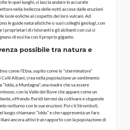
lte in quei luoghi, si lascia andare in accurate
ttore nella bellezza delle notti accese dalle eruzioni
lle isole eoliche al cospetto dei loro vulcani. Ad
ono le guide naturalistiche o suoi colleghi geologi, con
 i proprietari di ristoranti e gli abitanti con cui si
nuno di essi ha con il proprio gigante.
venza possibile tra natura e
attivo come l’Etna, sopito come lo “sterminatore”
 Colli Albani, crea nella popolazione un sentimento
Etna “Idda, a Muntagna”, una madre che sa essere
ombono, con la Valle del Bove che appare come un
ente, offrendo floridi terreni da coltivare e stupende
elo notturno con le sue eruzioni. Poi c’è Stromboli,
 del luogo chiamano “Iddu” e che rappresenta un faro
iliani ancora attivi è un rapporto con la popolazione di