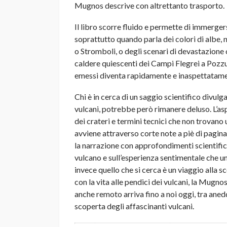
Mugnos descrive con altrettanto trasporto.
Il libro scorre fluido e permette di immergers
soprattutto quando parla dei colori di albe, 
o Stromboli, o degli scenari di devastazione 
caldere quiescenti dei Campi Flegrei a Pozzuo
emessi diventa rapidamente e inaspettatamen
Chi è in cerca di un saggio scientifico divul
vulcani, potrebbe però rimanere deluso. L’asp
dei crateri e termini tecnici che non trovano
avviene attraverso corte note a piè di pagina
la narrazione con approfondimenti scientific
vulcano e sull’esperienza sentimentale che u
invece quello che si cerca è un viaggio alla sc
con la vita alle pendici dei vulcani, la Mugn
anche remoto arriva fino a noi oggi, tra anedd
scoperta degli affascinanti vulcani.