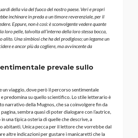
uardi della via del fuoco del nostro paese. Veri e propri
ebbe inchinare in preda a un timore reverenziale, per il
edere. Eppure, non è così: è sconvolgente vedere quante
a loro pelle, talvolta all’interno della loro stessa bocca,
ro alito. Una simbiosi che ha del prodigioso; un legame un
cidere e ancor più da cogliere, ma avvincente da
 sentimentale prevale sullo
e un viaggio, dove però il percorso sentimentale
e e predomina su quello scientifico. Lo stile letterario è
to narrativo della Mugnos, che sa coinvolgere fin da
o pagina, sembra quasi di poter dialogare con l’autrice,
in una tipica osteria di quelle che descrive, a
ro abitanti. Unica pecca per il lettore che vorrebbe dal
are altre indicazioni per gustare i manicaretti che la