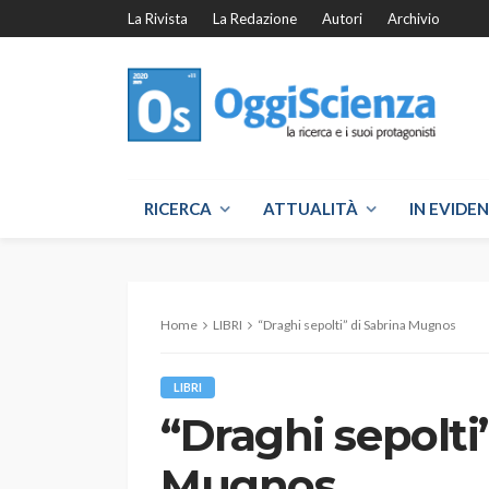
La Rivista
La Redazione
Autori
Archivio
RICERCA
ATTUALITÀ
IN EVIDE
Home
LIBRI
“Draghi sepolti” di Sabrina Mugnos
LIBRI
“Draghi sepolti
Mugnos