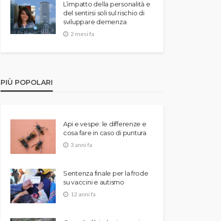
L’impatto della personalità e
del sentirsi soli sul rischio di
sviluppare demenza
2 mesi fa
PIÙ POPOLARI
Api e vespe: le differenze e
cosa fare in caso di puntura
3 anni fa
Sentenza finale per la frode
su vaccini e autismo
12 anni fa