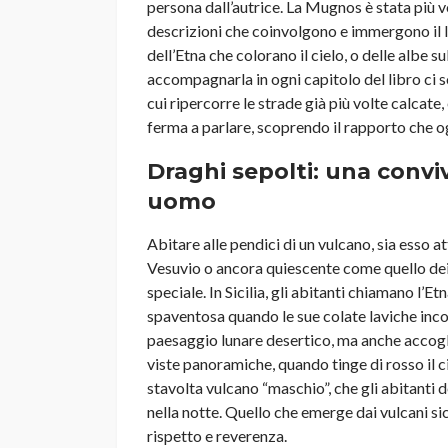
persona dall’autrice. La Mugnos è stata più vo
descrizioni che coinvolgono e immergono il le
dell’Etna che colorano il cielo, o delle albe su
accompagnarla in ogni capitolo del libro ci s
cui ripercorre le strade già più volte calcate, e
ferma a parlare, scoprendo il rapporto che og
Draghi sepolti: una convi
uomo
Abitare alle pendici di un vulcano, sia esso 
Vesuvio o ancora quiescente come quello dei
speciale. In Sicilia, gli abitanti chiamano l’
spaventosa quando le sue colate laviche inc
paesaggio lunare desertico, ma anche accogli
viste panoramiche, quando tinge di rosso il ci
stavolta vulcano “maschio”, che gli abitanti
nella notte. Quello che emerge dai vulcani sic
rispetto e reverenza.