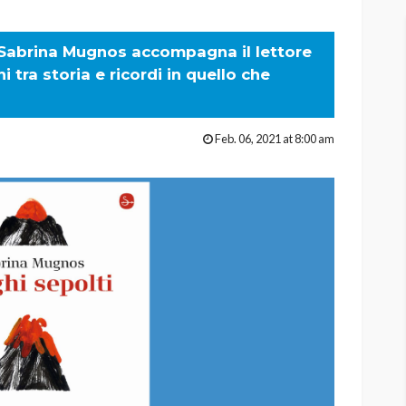
 Sabrina Mugnos accompagna il lettore
ni tra storia e ricordi in quello che
Feb. 06, 2021 at 8:00 am