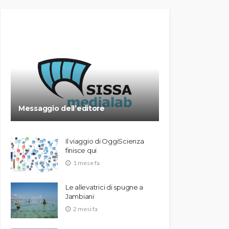
Messaggio dell’editore
Il viaggio di OggiScienza
finisce qui
1 mese fa
Le allevatrici di spugne a
Jambiani
2 mesi fa