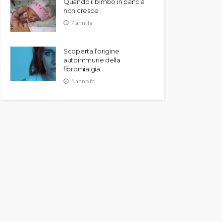
Quando il bimbo in pancia
non cresce
7 anni fa
Scoperta l’origine
autoimmune della
fibromialgia
1 anno fa