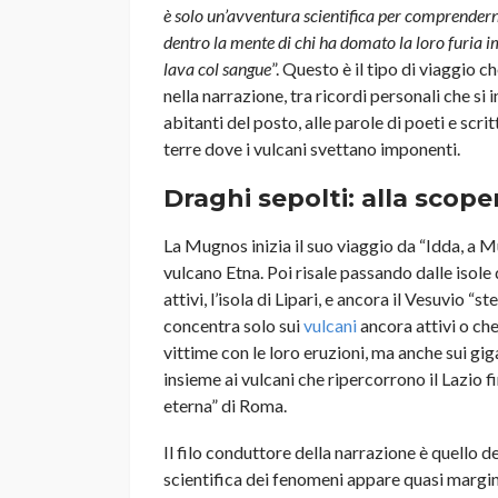
è solo un’avventura scientifica per comprende
dentro la mente di chi ha domato la loro furia i
lava col sangue
”. Questo è il tipo di viaggio
nella narrazione, tra ricordi personali che si 
abitanti del posto, alle parole di poeti e scri
terre dove i vulcani svettano imponenti.
Draghi sepolti: alla sco
La Mugnos inizia il suo viaggio da “Idda, a Mu
vulcano Etna. Poi risale passando dalle isole
attivi, l’isola di Lipari, e ancora il Vesuvio 
concentra solo sui
vulcani
ancora attivi o ch
vittime con le loro eruzioni, ma anche sui gi
insieme ai vulcani che ripercorrono il Lazio fi
eterna” di Roma.
Il filo conduttore della narrazione è quello
scientifica dei fenomeni appare quasi margin