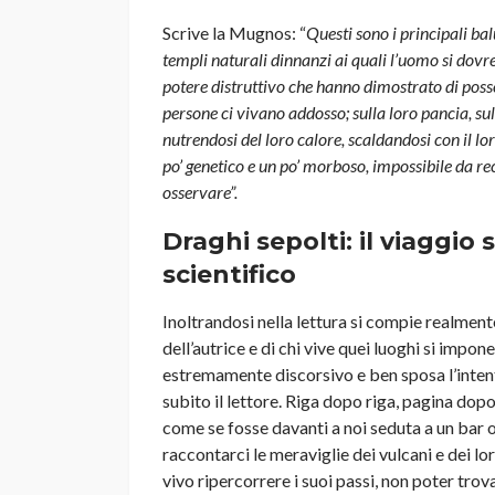
Scrive la Mugnos: “
Questi sono i principali bal
templi naturali dinnanzi ai quali l’uomo si dovr
potere distruttivo che hanno dimostrato di poss
persone ci vivano addosso; sulla loro pancia, sull
nutrendosi del loro calore, scaldandosi con il lo
po’ genetico e un po’ morboso, impossibile da re
osservare”.
Draghi sepolti: il viaggio
scientifico
Inoltrandosi nella lettura si compie realment
dell’autrice e di chi vive quei luoghi si impon
estremamente discorsivo e ben sposa l’inten
subito il lettore. Riga dopo riga, pagina dop
come se fosse davanti a noi seduta a un bar o 
raccontarci le meraviglie dei vulcani e dei lo
vivo ripercorrere i suoi passi, non poter trov