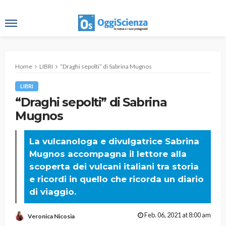
Home
LIBRI
“Draghi sepolti” di Sabrina Mugnos
LIBRI
“Draghi sepolti” di Sabrina
Mugnos
La vulcanologa e divulgatrice Sabrina
Mugnos accompagna il lettore alla
scoperta dei vulcani italiani tra storia
e ricordi in quello che ricorda un diario
di viaggio.
Feb. 06, 2021 at 8:00 am
Veronica Nicosia