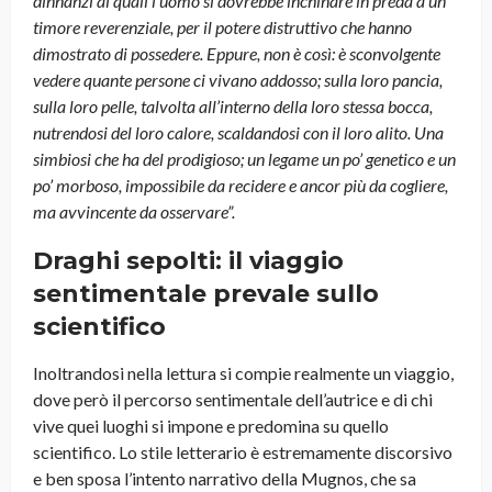
dinnanzi ai quali l’uomo si dovrebbe inchinare in preda a un
timore reverenziale, per il potere distruttivo che hanno
dimostrato di possedere. Eppure, non è così: è sconvolgente
vedere quante persone ci vivano addosso; sulla loro pancia,
sulla loro pelle, talvolta all’interno della loro stessa bocca,
nutrendosi del loro calore, scaldandosi con il loro alito. Una
simbiosi che ha del prodigioso; un legame un po’ genetico e un
po’ morboso, impossibile da recidere e ancor più da cogliere,
ma avvincente da osservare”.
Draghi sepolti: il viaggio
sentimentale prevale sullo
scientifico
Inoltrandosi nella lettura si compie realmente un viaggio,
dove però il percorso sentimentale dell’autrice e di chi
vive quei luoghi si impone e predomina su quello
scientifico. Lo stile letterario è estremamente discorsivo
e ben sposa l’intento narrativo della Mugnos, che sa