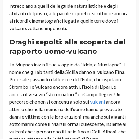
intrecciano a quelli delle guide naturalistiche e degli
abitanti del posto, alle parole di poeti e scrittori e ancora
ai ricordi cinematografici legati a quelle terre dove i
vulcani svettano imponenti.
Draghi sepolti: alla scoperta del
rapporto uomo-vulcano
La Mugnos inizia il suo viaggio da “Idda, a Muntagna”, il
nome che gli abitanti della Sicilia danno al vulcano Etna.
Poi risale passando dalle isole dell’Eolie, che ospitano
Stromboli e Vulcano ancora attivi, l’isola di Lipari, e
ancora il Vesuvio “sterminatore” e i Campi flegrei. Un
percorso che non si concentra solo sui
vulcani
ancora
attivi o che nella memoria dell’uomo hanno provocato
danni e vittime con le loro eruzioni, ma anche sui giganti
sottomarini come il Marsili ormai quiescente, insieme ai
vulcani che ripercorrono il Lazio fino ai Colli Albani, che
ruotano attorno alla “città eterna” di Roma.