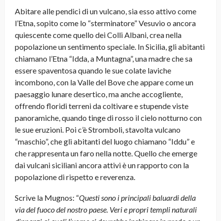
Abitare alle pendici di un vulcano, sia esso attivo come
l’Etna, sopito come lo “sterminatore” Vesuvio o ancora
quiescente come quello dei Colli Albani, crea nella
popolazione un sentimento speciale. In Sicilia, gli abitanti
chiamano l’Etna “Idda, a Muntagna”, una madre che sa
essere spaventosa quando le sue colate laviche
incombono, con la Valle del Bove che appare come un
paesaggio lunare desertico, ma anche accogliente,
offrendo floridi terreni da coltivare e stupende viste
panoramiche, quando tinge di rosso il cielo notturno con
le sue eruzioni. Poi c’è Stromboli, stavolta vulcano
“maschio”, che gli abitanti del luogo chiamano “Iddu” e
che rappresenta un faro nella notte. Quello che emerge
dai vulcani siciliani ancora attivi è un rapporto con la
popolazione di rispetto e reverenza.
Scrive la Mugnos: “
Questi sono i principali baluardi della
via del fuoco del nostro paese. Veri e propri templi naturali