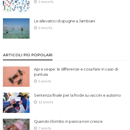
1 mese fa
Le allevatrici di spugne a Jambiani
2 mesi fa
ARTICOLI PIÙ POPOLARI
Api e vespe: le differenze e cosa fare in caso di
puntura
3 anni fa
Sentenza finale per la frode su vaccini e autismo
12 anni fa
Quando il bimbo in pancia non cresce
7 anni fa