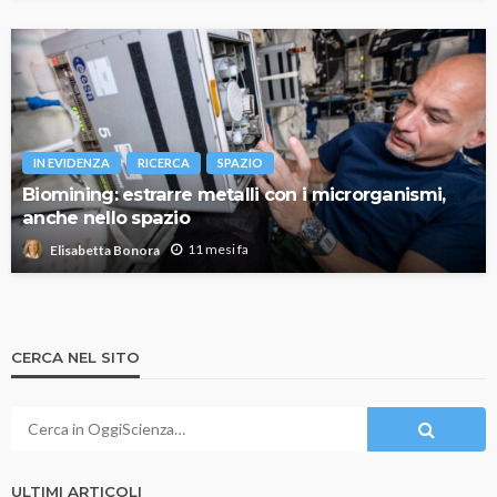
IN EVIDENZA
RICERCA
SPAZIO
Biomining: estrarre metalli con i microrganismi,
anche nello spazio
11 mesi fa
Elisabetta Bonora
CERCA NEL SITO
ULTIMI ARTICOLI