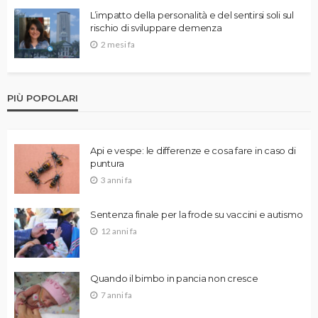
L’impatto della personalità e del sentirsi soli sul
rischio di sviluppare demenza
2 mesi fa
PIÙ POPOLARI
Api e vespe: le differenze e cosa fare in caso di
puntura
3 anni fa
Sentenza finale per la frode su vaccini e autismo
12 anni fa
Quando il bimbo in pancia non cresce
7 anni fa