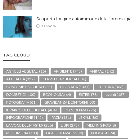
Scoperta l’origine autoimmune della fibromialgia
1 anno fa
TAG CLOUD
AGNELLI VEGETALI
(16)
AMBIENTE
(743)
ANIMALI
(142)
ATTUALITÀ
(352)
CERVELLI ARTIFICIALI
(36)
COSTUME E SOCIETÀ
(231)
CRONACA
(1337)
CULTURA
(366)
DOMESTICI
(100)
ECONOMIA
(64)
ESTERI
(78)
eventi
(187)
FOTOGRAFIA
(61)
GRAVIDANZA E DINTORNI
(53)
IL PARCO DELLE BUFALE
(404)
IN EVIDENZA
(775)
INFOGRAFICHE
(145)
IPAZIA
(131)
JEKYLL
(80)
LA VOCE DEL MASTER
(236)
LIBRI
(273)
MELTING POD
(8)
MULTIMEDIA
(103)
OGGISCIENZA TV
(30)
PODCAST
(94)