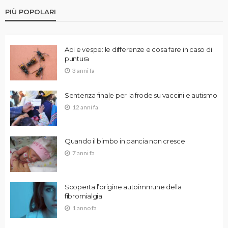
PIÙ POPOLARI
Api e vespe: le differenze e cosa fare in caso di
puntura
3 anni fa
Sentenza finale per la frode su vaccini e autismo
12 anni fa
Quando il bimbo in pancia non cresce
7 anni fa
Scoperta l’origine autoimmune della
fibromialgia
1 anno fa