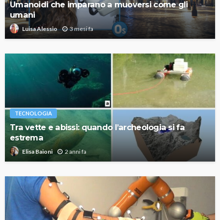
Umanoidi che imparano a muoversi come gli
umani
3 mesi fa
Luisa Alessio
TECNOLOGIA
Tra vette e abissi: quando l’archeologia si fa
estrema
2 anni fa
Elisa Baioni