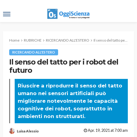
Home
RUBRICHE
RICERCANDO ALL'ESTERO
Il senso del tatto per i robot del futuro
RICERCANDO ALL'ESTERO
Il senso del tatto per i robot del
futuro
Riuscire a riprodurre il senso del tatto
umano nei sensori artificiali può
migliorare notevolmente le capacità
cognitive dei robot, soprattutto in
ambienti non strutturati.
Apr. 19, 2021 at 7:00 am
Luisa Alessio