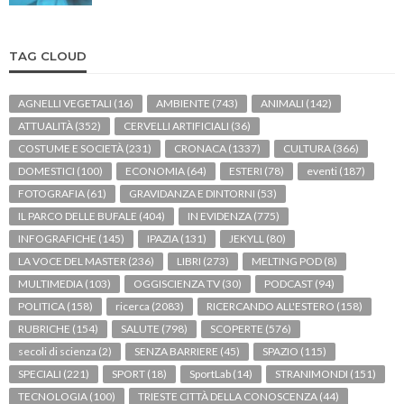
TAG CLOUD
AGNELLI VEGETALI
(16)
AMBIENTE
(743)
ANIMALI
(142)
ATTUALITÀ
(352)
CERVELLI ARTIFICIALI
(36)
COSTUME E SOCIETÀ
(231)
CRONACA
(1337)
CULTURA
(366)
DOMESTICI
(100)
ECONOMIA
(64)
ESTERI
(78)
eventi
(187)
FOTOGRAFIA
(61)
GRAVIDANZA E DINTORNI
(53)
IL PARCO DELLE BUFALE
(404)
IN EVIDENZA
(775)
INFOGRAFICHE
(145)
IPAZIA
(131)
JEKYLL
(80)
LA VOCE DEL MASTER
(236)
LIBRI
(273)
MELTING POD
(8)
MULTIMEDIA
(103)
OGGISCIENZA TV
(30)
PODCAST
(94)
POLITICA
(158)
ricerca
(2083)
RICERCANDO ALL'ESTERO
(158)
RUBRICHE
(154)
SALUTE
(798)
SCOPERTE
(576)
secoli di scienza
(2)
SENZA BARRIERE
(45)
SPAZIO
(115)
SPECIALI
(221)
SPORT
(18)
SportLab
(14)
STRANIMONDI
(151)
TECNOLOGIA
(100)
TRIESTE CITTÀ DELLA CONOSCENZA
(44)