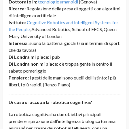
Dottorato in:
tecnologie umanoidi
(Genova)
Ricerca:
Regolazione della presa di oggetti con algoritmi
di intelligenza artificiale
Istituto:
Cognitive Robotics and Intelligent Systems for
the People
, Advanced Robotics, School of EECS, Queen
Mary University of London
Interessi:
suono la batteria, giochi (sia in termini di sport
che da tavola)
Di Londra mi piace:
i pub
Di Londra non mi piace:
c’è troppa gente in centro il
sabato pomeriggio
Pensiero:
I gesti delle mani sono quelli dell’istinto: i più
liberi, i più rapidi. (Renzo Piano)
Di cosa si occupa la robotica cognitiva?
La robotica cognitiva ha due obiettivi principali:
prendere ispirazione dall’intelligenza biologica (umana,
animale) per creare dei
robot intelligenti
, con una