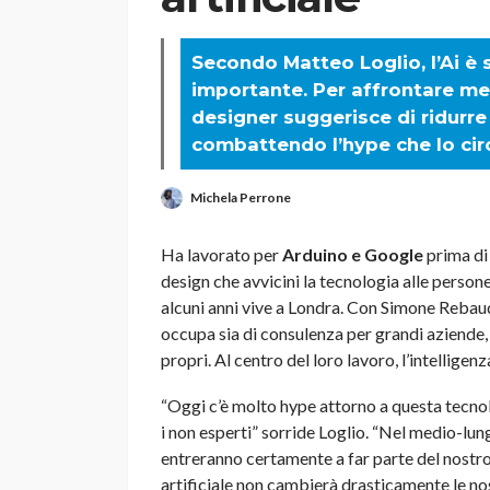
Secondo Matteo Loglio, l’Ai è 
importante. Per affrontare megl
designer suggerisce di ridurre
combattendo l’hype che lo ci
Michela Perrone
Ha lavorato per
Arduino e Google
prima di 
design che avvicini la tecnologia alle person
alcuni anni vive a Londra. Con Simone Rebaud
occupa sia di consulenza per grandi aziende, 
propri. Al centro del loro lavoro, l’intelligenza
“Oggi c’è molto hype attorno a questa tecnol
i non esperti” sorride Loglio. “Nel medio-lu
entreranno certamente a far parte del nostro
artificiale non cambierà drasticamente le nos