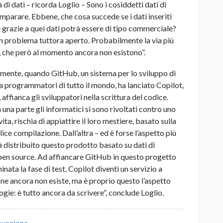
di dati – ricorda Loglio – Sono i cosiddetti dati di
mparare. Ebbene, che cosa succede se i dati inseriti
e grazie a quei dati potrà essere di tipo commerciale?
un problema tuttora aperto. Probabilmente la via più
c, che però al momento ancora non esistono”.
emente, quando GitHub, un sistema per lo sviluppo di
a programmatori di tutto il mondo, ha lanciato Copilot,
ffianca gli sviluppatori nella scrittura del codice.
 una parte gli informatici si sono rivoltati contro uno
ita, rischia di appiattire il loro mestiere, basato sulla
lice compilazione. Dall’altra – ed è forse l’aspetto più
à distribuito questo prodotto basato su dati di
open source. Ad affiancare GitHub in questo progetto
nata la fase di test, Copilot diventi un servizio a
one ancora non esiste, ma è proprio questo l’aspetto
ogie: è tutto ancora da scrivere”, conclude Loglio.
novazione