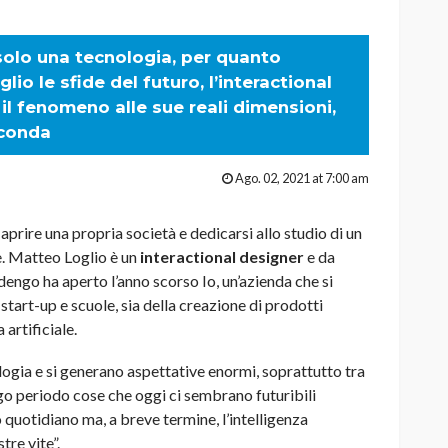
solo una tecnologia, per quanto
io le sfide del futuro, l’interactional
 il fenomeno alle sue reali dimensioni,
rconda
Ago. 02, 2021 at 7:00 am
aprire una propria società e dedicarsi allo studio di un
e. Matteo Loglio è un
interactional designer
e da
engo ha aperto l’anno scorso Io, un’azienda che si
start-up e scuole, sia della creazione di prodotti
 artificiale.
ogia e si generano aspettative enormi, soprattutto tra
ngo periodo cose che oggi ci sembrano futuribili
 quotidiano ma, a breve termine, l’intelligenza
tre vite”.