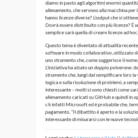
diamo in pasto agli algoritmi enormi quantità 
allenamento, che servono alla macchina per i
hanno licenze diverse? L’output che si ottien
Dovrà essere distribuito con più licenze? È 
semplice sarà quella di creare licenze ad ho
Questo tema è diventato di attualità recent
software in modo collaborativo, utilizzato d
uno strumento che, come suggerisce il nome, a
L’iniziativa ha alzato un doppio polverone: da
strumento che, lungi dal semplificare loro la v
logica e sulla risoluzione di problemi, a semp
interessante – molti si sono chiesti come sar
allenamento caricati su GitHub e quindi in 
c’è infatti Microsoft ed è probabile che, termi
pagamento. “Il dibattito è aperto e la soluzi
interessante di misurarsi con le nuove tecnol
Leggi anche:
Le terre rare e il lato B dell’in