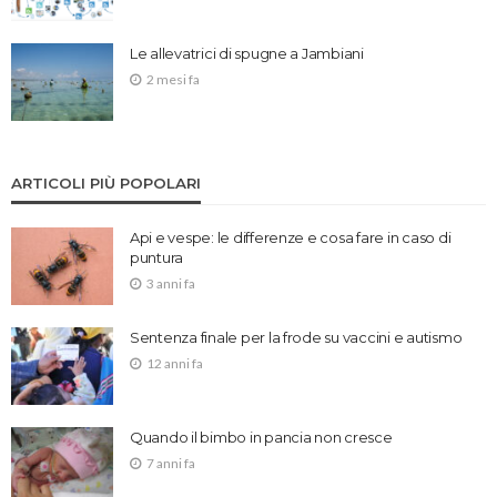
Le allevatrici di spugne a Jambiani
2 mesi fa
ARTICOLI PIÙ POPOLARI
Api e vespe: le differenze e cosa fare in caso di
puntura
3 anni fa
Sentenza finale per la frode su vaccini e autismo
12 anni fa
Quando il bimbo in pancia non cresce
7 anni fa