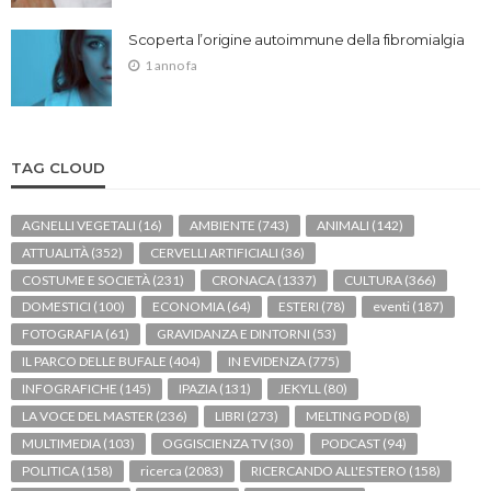
Scoperta l’origine autoimmune della fibromialgia
1 anno fa
TAG CLOUD
AGNELLI VEGETALI
(16)
AMBIENTE
(743)
ANIMALI
(142)
ATTUALITÀ
(352)
CERVELLI ARTIFICIALI
(36)
COSTUME E SOCIETÀ
(231)
CRONACA
(1337)
CULTURA
(366)
DOMESTICI
(100)
ECONOMIA
(64)
ESTERI
(78)
eventi
(187)
FOTOGRAFIA
(61)
GRAVIDANZA E DINTORNI
(53)
IL PARCO DELLE BUFALE
(404)
IN EVIDENZA
(775)
INFOGRAFICHE
(145)
IPAZIA
(131)
JEKYLL
(80)
LA VOCE DEL MASTER
(236)
LIBRI
(273)
MELTING POD
(8)
MULTIMEDIA
(103)
OGGISCIENZA TV
(30)
PODCAST
(94)
POLITICA
(158)
ricerca
(2083)
RICERCANDO ALL'ESTERO
(158)