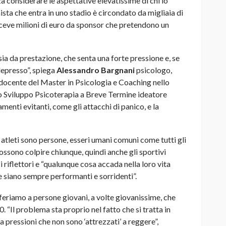
za considerare le aspettative elevatissime di chi lo
ista che entra in uno stadio è circondato da migliaia di
riceve milioni di euro da sponsor che pretendono un
ia da prestazione, che senta una forte pressione e, se
 depresso”, spiega
Alessandro Bargnani
psicologo,
docente del Master in Psicologia e Coaching nello
o Sviluppo Psicoterapia a Breve Termine ideatore
ti evitanti, come gli attacchi di panico, e la
 atleti sono persone, esseri umani comuni come tutti gli
possono colpire chiunque, quindi anche gli sportivi
i riflettori e “qualunque cosa accada nella loro vita
he siano sempre performanti e sorridenti”.
iferiamo a persone giovani, a volte giovanissime, che
 “Il problema sta proprio nel fatto che si tratta in
 a pressioni che non sono ‘attrezzati’ a reggere”,