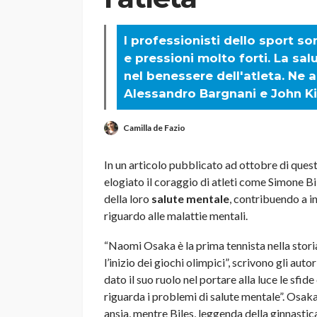
I professionisti dello sport 
e pressioni molto forti. La sa
nel benessere dell'atleta. Ne 
Alessandro Bargnani e John K
Camilla de Fazio
In un articolo pubblicato ad ottobre di quest’
elogiato il coraggio di atleti come Simone 
della loro
salute mentale
, contribuendo a i
riguardo alle malattie mentali.
“Naomi Osaka è la prima tennista nella stor
l’inizio dei giochi olimpici”, scrivono gli au
dato il suo ruolo nel portare alla luce le sfide
riguarda i problemi di salute mentale”. Osaka
ansia, mentre Biles, leggenda della ginnastic