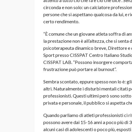
attento a tutto ciò che fa e ciò che dice”. Sen
circonda e non solo: un calciatore profession
persone che si aspettano qualcosa da lui, e 
certo rendimento.
“È comune che un giovane atleta soffra di ans
la prestazione non è all’altezza, che si senta
psicoterapeuta dinamico breve, Direttore e 
Sport presso CISSPAT Centro Italiano Studi
CISSPAT LAB. “Possono insorgere comportamen
frustrazione può portare al burnout”.
Sembra scontato, eppure spesso non lo è: gli
altri. Naturalmente i disturbi mentali citati 
professionisti. Questi ultimi però sono sotto 
privata e personale, il pubblico si aspetta c
Quando parliamo di atleti professionisti ci r
possono avere dai 15-16 anni a poco più di 30.
alcuni casi di adolescenti o poco più, esposti