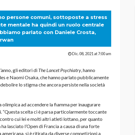
sono persone comuni, sottoposte a stress
lute mentale ha quindi un ruolo centrale
abbiamo parlato con Daniele Crosta,
irwan
Dic. 08, 2021 at 7:00 am
anno, gli editori di
The Lancet Psychiatry
, hanno
Biles e Naomi Osaka, che hanno parlato pubblicamente
ndebolire lo stigma che ancora persiste nella società
ia olimpica ad accendere la fiamma per inaugurare
tori. “Questa scelta ci è parsa particolarmente toccante
 contro cui lei e molti altri atleti lottano, per quanto
 ha lasciato l’Open di Francia a causa di una forte
a americana, si è ritirata da diverse competizioni a