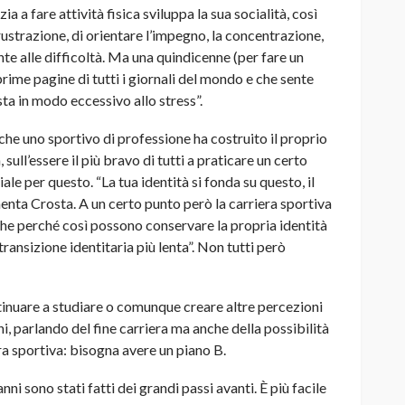
 a fare attività fisica sviluppa la sua socialità, così
ustrazione, di orientare l’impegno, la concentrazione,
nte alle difficoltà. Ma una quindicenne (per fare un
prime pagine di tutti i giornali del mondo e che sente
sta in modo eccessivo allo stress”.
 che uno sportivo di professione ha costruito il proprio
, sull’essere il più bravo di tutti a praticare un certo
ale per questo. “La tua identità si fonda su questo, il
nta Crosta. A un certo punto però la carriera sportiva
nche perché così possono conservare la propria identità
ransizione identitaria più lenta”. Non tutti però
tinuare a studiare o comunque creare altre percezioni
i, parlando del fine carriera ma anche della possibilità
iera sportiva: bisogna avere un piano B.
ni sono stati fatti dei grandi passi avanti. È più facile