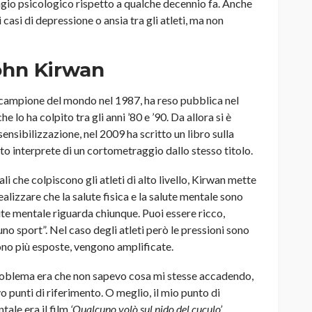
sagio psicologico rispetto a qualche decennio fa. Anche
i casi di depressione o ansia tra gli atleti, ma non
John Kirwan
, campione del mondo nel 1987, ha reso pubblica nel
 lo ha colpito tra gli anni ’80 e ’90. Da allora si è
nsibilizzazione, nel 2009 ha scritto un libro sulla
tato interprete di un cortometraggio dallo stesso titolo.
li che colpiscono gli atleti di alto livello, Kirwan mette
alizzare che la salute fisica e la salute mentale sono
te mentale riguarda chiunque. Puoi essere ricco,
no sport”. Nel caso degli atleti però le pressioni sono
sono più esposte, vengono amplificate.
problema era che non sapevo cosa mi stesse accadendo,
 punti di riferimento. O meglio, il mio punto di
tale era il film
‘Qualcuno volò sul nido del cuculo’
,