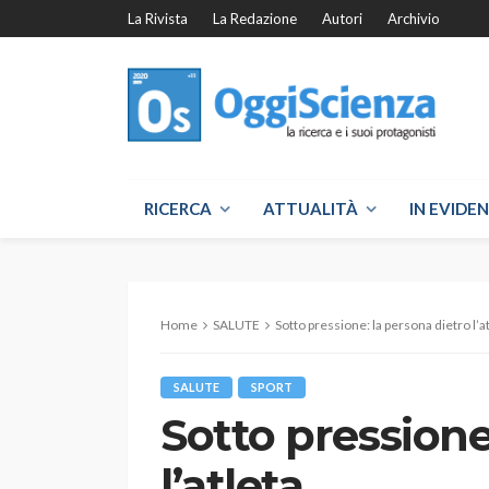
La Rivista
La Redazione
Autori
Archivio
RICERCA
ATTUALITÀ
IN EVIDE
Home
SALUTE
Sotto pressione: la persona dietro l’a
SALUTE
SPORT
Sotto pressione
l’atleta