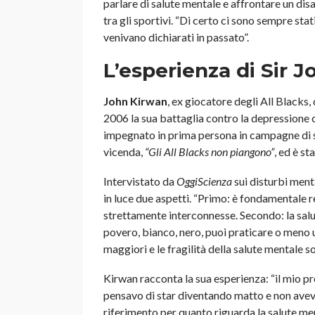
parlare di salute mentale e affrontare un di
tra gli sportivi. “Di certo ci sono sempre stat
venivano dichiarati in passato”.
L’esperienza di Sir 
John Kirwan
, ex giocatore degli All Blacks
2006 la sua battaglia contro la depressione che
impegnato in prima persona in campagne di se
vicenda,
“Gli All Blacks non piangono”
, ed è s
Intervistato da
OggiScienza
sui disturbi menta
in luce due aspetti. “Primo: è fondamentale re
strettamente interconnesse. Secondo: la salu
povero, bianco, nero, puoi praticare o meno u
maggiori e le fragilità della salute mentale 
Kirwan racconta la sua esperienza: “il mio 
pensavo di star diventando matto e non avevo
riferimento per quanto riguarda la salute men