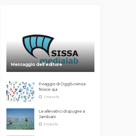
Messaggio dell’editore
Il viaggio di OggiScienza
finisce qui
1 mese fa
Le allevatrici di spugne a
Jambiani
2 mesi fa