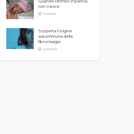
Quando il bimbo in pancia
non cresce
7 anni fa
Scoperta l’origine
autoimmune della
fibromialgia
1 anno fa