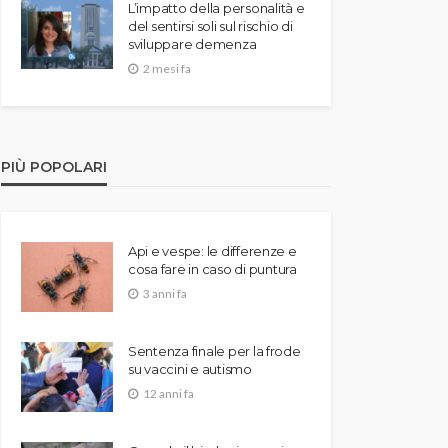
L’impatto della personalità e
del sentirsi soli sul rischio di
sviluppare demenza
2 mesi fa
PIÙ POPOLARI
Api e vespe: le differenze e
cosa fare in caso di puntura
3 anni fa
Sentenza finale per la frode
su vaccini e autismo
12 anni fa