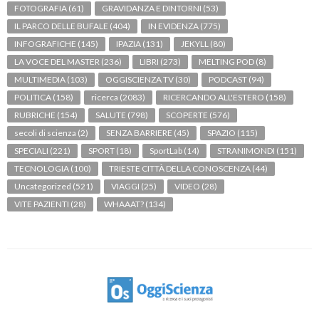
FOTOGRAFIA
(61)
GRAVIDANZA E DINTORNI
(53)
IL PARCO DELLE BUFALE
(404)
IN EVIDENZA
(775)
INFOGRAFICHE
(145)
IPAZIA
(131)
JEKYLL
(80)
LA VOCE DEL MASTER
(236)
LIBRI
(273)
MELTING POD
(8)
MULTIMEDIA
(103)
OGGISCIENZA TV
(30)
PODCAST
(94)
POLITICA
(158)
ricerca
(2083)
RICERCANDO ALL'ESTERO
(158)
RUBRICHE
(154)
SALUTE
(798)
SCOPERTE
(576)
secoli di scienza
(2)
SENZA BARRIERE
(45)
SPAZIO
(115)
SPECIALI
(221)
SPORT
(18)
SportLab
(14)
STRANIMONDI
(151)
TECNOLOGIA
(100)
TRIESTE CITTÀ DELLA CONOSCENZA
(44)
Uncategorized
(521)
VIAGGI
(25)
VIDEO
(28)
VITE PAZIENTI
(28)
WHAAAT?
(134)