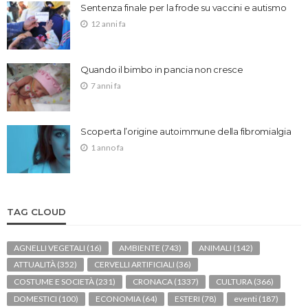
Sentenza finale per la frode su vaccini e autismo
12 anni fa
Quando il bimbo in pancia non cresce
7 anni fa
Scoperta l’origine autoimmune della fibromialgia
1 anno fa
TAG CLOUD
AGNELLI VEGETALI
(16)
AMBIENTE
(743)
ANIMALI
(142)
ATTUALITÀ
(352)
CERVELLI ARTIFICIALI
(36)
COSTUME E SOCIETÀ
(231)
CRONACA
(1337)
CULTURA
(366)
DOMESTICI
(100)
ECONOMIA
(64)
ESTERI
(78)
eventi
(187)