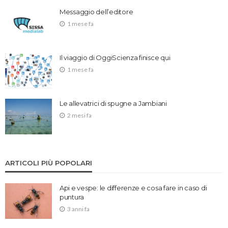
Messaggio dell’editore
1 mese fa
Il viaggio di OggiScienza finisce qui
1 mese fa
Le allevatrici di spugne a Jambiani
2 mesi fa
ARTICOLI PIÙ POPOLARI
Api e vespe: le differenze e cosa fare in caso di
puntura
3 anni fa