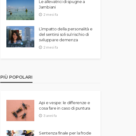
Le allevatrici di spugne a
Jambiani
2 mesi fa
L’impatto della personalità e
del sentirsi soli sul rischio di
sviluppare demenza
2 mesi fa
PIÙ POPOLARI
Api e vespe: le differenze e
cosa fare in caso di puntura
3 anni fa
Sentenza finale per la frode