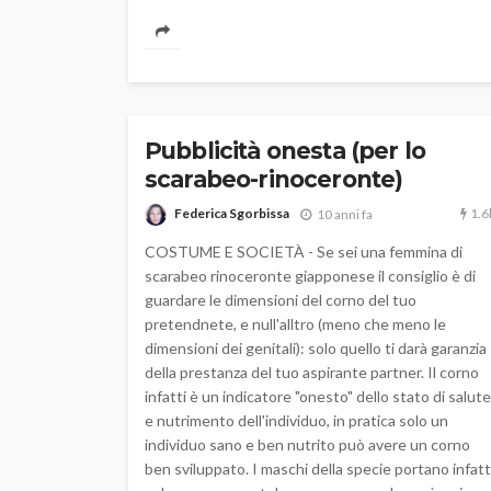
Pubblicità onesta (per lo
scarabeo-rinoceronte)
1.6
Federica Sgorbissa
10 anni fa
COSTUME E SOCIETÀ - Se sei una femmina di
scarabeo rinoceronte giapponese il consiglio è di
guardare le dimensioni del corno del tuo
pretendnete, e null'alltro (meno che meno le
dimensioni dei genitali): solo quello ti darà garanzia
della prestanza del tuo aspirante partner. Il corno
infatti è un indicatore "onesto" dello stato di salute
e nutrimento dell'individuo, in pratica solo un
individuo sano e ben nutrito può avere un corno
ben sviluppato. I maschi della specie portano infatt