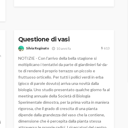
Questione di vasi
613
Silvia Reginato
10 anni fa
k
NOTIZIE - Con l’arrivo della bella stagione si
moltiplicano i tentativi da parte di giardinieri fai-da-
te di rendere il proprio terrazzo un piccolo e
fruttuoso orticello. Per tutti i pollici verdi in erba
(gioco di parole dovuto) arriva una novità dalla
biologia. Uno studio presentato qualche giorno fa al
meeting annuale della Società di Biologia
Sperimentale dimostra, per la prima volta in maniera
rigorosa, che il grado di crescita di una pianta
dipende dalla grandezza del vaso che la contiene,
dimensione che è percepita dalla pianta stessa
i
attraverso le proprie radici. I ricercatori del centro