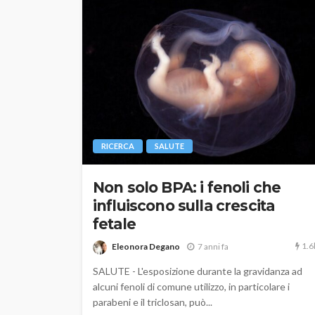
RICERCA
SALUTE
Non solo BPA: i fenoli che
influiscono sulla crescita
fetale
1.6
Eleonora Degano
7 anni fa
SALUTE - L'esposizione durante la gravidanza ad
alcuni fenoli di comune utilizzo, in particolare i
parabeni e il triclosan, può...