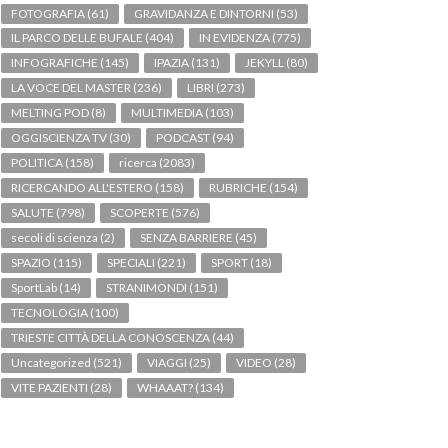
FOTOGRAFIA
(61)
GRAVIDANZA E DINTORNI
(53)
IL PARCO DELLE BUFALE
(404)
IN EVIDENZA
(775)
INFOGRAFICHE
(145)
IPAZIA
(131)
JEKYLL
(80)
LA VOCE DEL MASTER
(236)
LIBRI
(273)
MELTING POD
(8)
MULTIMEDIA
(103)
OGGISCIENZA TV
(30)
PODCAST
(94)
POLITICA
(158)
ricerca
(2083)
RICERCANDO ALL'ESTERO
(158)
RUBRICHE
(154)
SALUTE
(798)
SCOPERTE
(576)
secoli di scienza
(2)
SENZA BARRIERE
(45)
SPAZIO
(115)
SPECIALI
(221)
SPORT
(18)
SportLab
(14)
STRANIMONDI
(151)
TECNOLOGIA
(100)
TRIESTE CITTÀ DELLA CONOSCENZA
(44)
Uncategorized
(521)
VIAGGI
(25)
VIDEO
(28)
VITE PAZIENTI
(28)
WHAAAT?
(134)