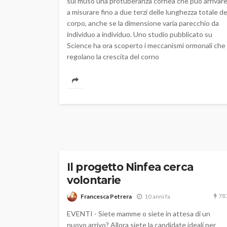
sul muso una protuberanza cornea che può arrivar
a misurare fino a due terzi delle lunghezza totale de
corpo, anche se la dimensione varia parecchio da
individuo a individuo. Uno studio pubblicato su
Science ha ora scoperto i meccanismi ormonali che
regolano la crescita del corno
Il progetto Ninfea cerca
volontarie
78
Francesca Petrera
10 anni fa
EVENTI - Siete mamme o siete in attesa di un
nuovo arrivo? Allora siete la candidate ideali per