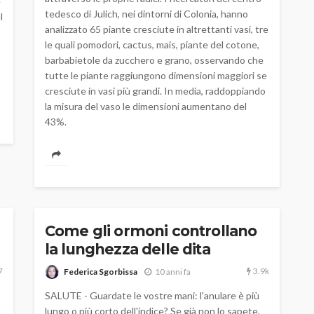
e
tedesco di Julich, nei dintorni di Colonia, hanno
l
analizzato 65 piante cresciute in altrettanti vasi, tre
le quali pomodori, cactus, mais, piante del cotone,
barbabietole da zucchero e grano, osservando che
tutte le piante raggiungono dimensioni maggiori se
cresciute in vasi più grandi. In media, raddoppiando
la misura del vaso le dimensioni aumentano del
43%.
Come gli ormoni controllano
la lunghezza delle dita
7
3.9k
Federica Sgorbissa
10 anni fa
SALUTE - Guardate le vostre mani: l'anulare è più
lungo o più corto dell'indice? Se già non lo sapete,