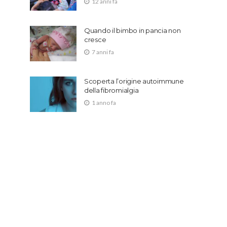
12 anni fa
Quando il bimbo in pancia non
cresce
7 anni fa
Scoperta l’origine autoimmune
della fibromialgia
1 anno fa