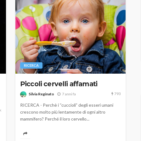
RICERCA
Piccoli cervelli affamati
793
Silvia Reginato
7 anni fa
RICERCA - Perchè i “cuccioli” degli esseri umani
k
crescono molto più lentamente di ogni altro
mammifero? Perché il loro cervello...