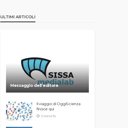
ULTIMI ARTICOLI
Messaggio dell’editore
Il viaggio di OggiScienza
finisce qui
1 mese fa