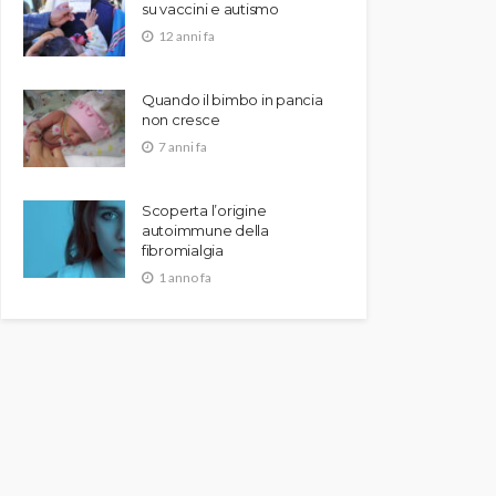
su vaccini e autismo
12 anni fa
Quando il bimbo in pancia
non cresce
7 anni fa
Scoperta l’origine
autoimmune della
fibromialgia
1 anno fa