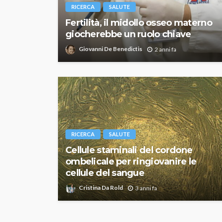
RICERCA
SALUTE
Fertilità, il midollo osseo materno
giocherebbe un ruolo chiave
Giovanni De Benedictis
2 anni fa
RICERCA
SALUTE
Cellule staminali del cordone
ombelicale per ringiovanire le
cellule del sangue
Cristina Da Rold
3 anni fa