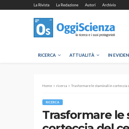
La Rivista
La Redazione
Autori
Archivio
RICERCA
ATTUALITÀ
IN EVIDE
Home
ricerca
Trasformare le staminali in corteccia 
RICERCA
Trasformare le 
corteccia del ce