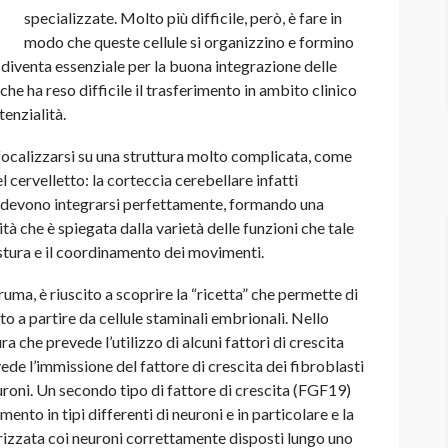
specializzate. Molto più difficile, però, è fare in
modo che queste cellule si organizzino e formino
diventa essenziale per la buona integrazione delle
 che ha reso difficile il trasferimento in ambito clinico
tenzialità.
 focalizzarsi su una struttura molto complicata, come
l cervelletto: la corteccia cerebellare infatti
che devono integrarsi perfettamente, formando una
à che è spiegata dalla varietà delle funzioni che tale
stura e il coordinamento dei movimenti.
uma, è riuscito a scoprire la “ricetta” che permette di
to a partire da cellule staminali embrionali. Nello
a che prevede l’utilizzo di alcuni fattori di crescita
ede l’immissione del fattore di crescita dei fibroblasti
euroni. Un secondo tipo di fattore di crescita (FGF19)
ento in tipi differenti di neuroni e in particolare e la
rizzata coi neuroni correttamente disposti lungo uno