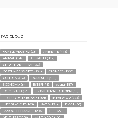
TAG CLOUD
AGNELLI VEGETALI
(16)
AMBIENTE
(743)
ANIMALI
(142)
ATTUALITÀ
(352)
CERVELLI ARTIFICIALI
(36)
COSTUME E SOCIETÀ
(231)
CRONACA
(1337)
CULTURA
(366)
DOMESTICI
(100)
ECONOMIA
(64)
ESTERI
(78)
eventi
(187)
FOTOGRAFIA
(61)
GRAVIDANZA E DINTORNI
(53)
IL PARCO DELLE BUFALE
(404)
IN EVIDENZA
(775)
INFOGRAFICHE
(145)
IPAZIA
(131)
JEKYLL
(80)
LA VOCE DEL MASTER
(236)
LIBRI
(273)
MELTING POD
(8)
MULTIMEDIA
(103)