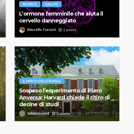
RICERCA
SALUTE
L’ormone femminile che aiuta il
cervello danneggiato
Marcello Turconi
2 anni fa
IL PARCO DELLE BUFALE
Sospeso l’esperimento di Piero
Anversa: Harvard chiede il ritiro di
decine di studi
sylvie coyaud
3 anni fa