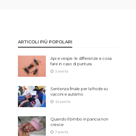
ARTICOLI PIÙ POPOLARI
Api e vespe: le differenze e cosa
fare in caso di puntura
3 anni fa
Sentenza finale per la frode su
vaccini e autismo
12 anni fa
Quando il bimbo in pancia non
cresce
7 anni fa