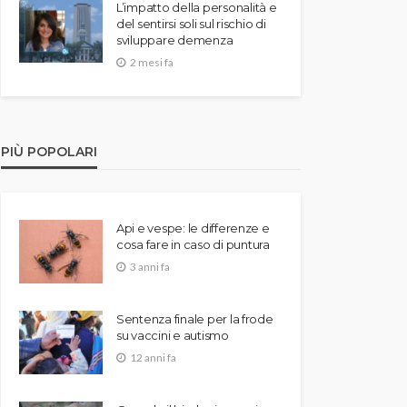
L’impatto della personalità e
del sentirsi soli sul rischio di
sviluppare demenza
2 mesi fa
PIÙ POPOLARI
Api e vespe: le differenze e
cosa fare in caso di puntura
3 anni fa
Sentenza finale per la frode
su vaccini e autismo
12 anni fa