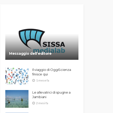
Messaggio dell’editore
Il viaggio di OggiScienza
finisce qui
1 mese fa
Le allevatrici di spugne a
Jambiani
2 mesi fa