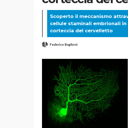
Scoperto il meccanismo attrave
cellule staminali embrionali in
corteccia del cervelletto
Federico Baglioni