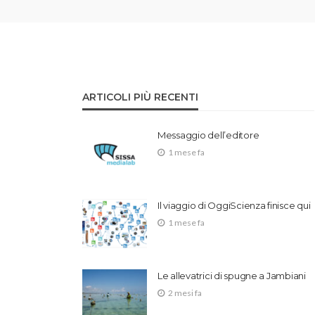
ARTICOLI PIÙ RECENTI
Messaggio dell’editore
1 mese fa
Il viaggio di OggiScienza finisce qui
1 mese fa
Le allevatrici di spugne a Jambiani
2 mesi fa