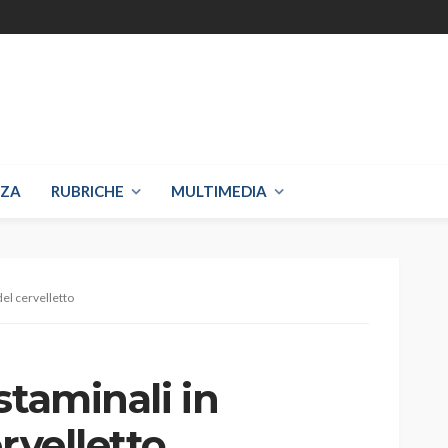
NZA
RUBRICHE
MULTIMEDIA
del cervelletto
staminali in
rvelletto