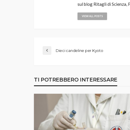
sul blog Ritagli di Scienz
VIEW ALL POSTS
Dieci candeline per Kyoto
TI POTREBBERO INTERESSARE