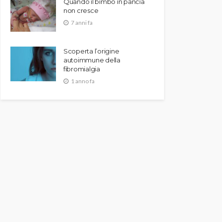
Quando il bimbo in pancia
non cresce
7 anni fa
Scoperta l’origine
autoimmune della
fibromialgia
1 anno fa