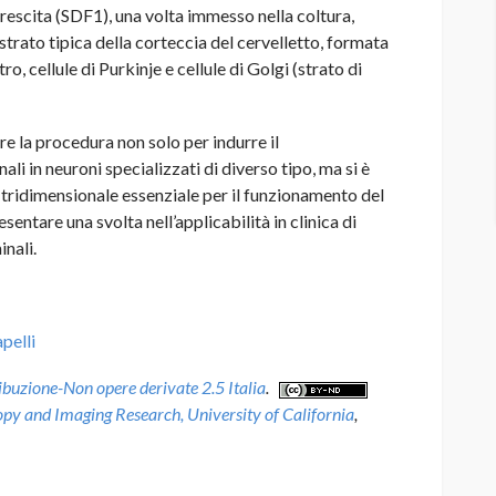
 crescita (SDF1), una volta immesso nella coltura,
trato tipica della corteccia del cervelletto, formata
o, cellule di Purkinje e cellule di Golgi (strato di
are la procedura non solo per indurre il
li in neuroni specializzati di diverso tipo, ma si è
a tridimensionale essenziale per il funzionamento del
entare una svolta nell’applicabilità in clinica di
inali.
apelli
uzione-Non opere derivate 2.5 Italia
.
py and Imaging Research, University of California
,