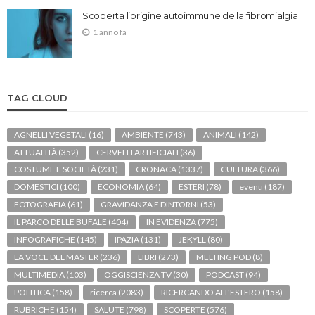
Scoperta l’origine autoimmune della fibromialgia
1 anno fa
TAG CLOUD
AGNELLI VEGETALI
(16)
AMBIENTE
(743)
ANIMALI
(142)
ATTUALITÀ
(352)
CERVELLI ARTIFICIALI
(36)
COSTUME E SOCIETÀ
(231)
CRONACA
(1337)
CULTURA
(366)
DOMESTICI
(100)
ECONOMIA
(64)
ESTERI
(78)
eventi
(187)
FOTOGRAFIA
(61)
GRAVIDANZA E DINTORNI
(53)
IL PARCO DELLE BUFALE
(404)
IN EVIDENZA
(775)
INFOGRAFICHE
(145)
IPAZIA
(131)
JEKYLL
(80)
LA VOCE DEL MASTER
(236)
LIBRI
(273)
MELTING POD
(8)
MULTIMEDIA
(103)
OGGISCIENZA TV
(30)
PODCAST
(94)
POLITICA
(158)
ricerca
(2083)
RICERCANDO ALL'ESTERO
(158)
RUBRICHE
(154)
SALUTE
(798)
SCOPERTE
(576)