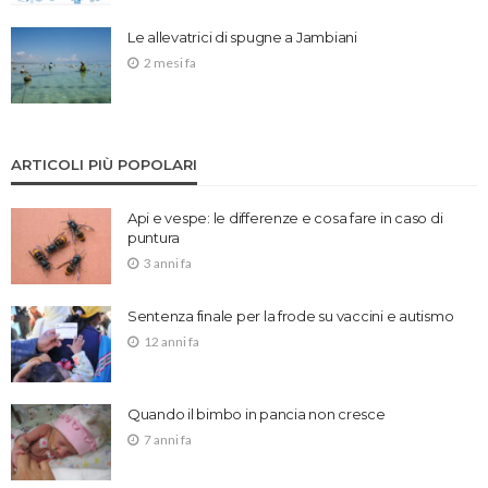
Le allevatrici di spugne a Jambiani
2 mesi fa
ARTICOLI PIÙ POPOLARI
Api e vespe: le differenze e cosa fare in caso di
puntura
3 anni fa
Sentenza finale per la frode su vaccini e autismo
12 anni fa
Quando il bimbo in pancia non cresce
7 anni fa