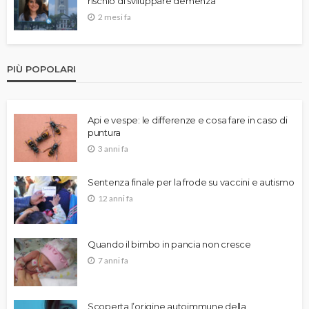
rischio di sviluppare demenza
2 mesi fa
PIÙ POPOLARI
Api e vespe: le differenze e cosa fare in caso di
puntura
3 anni fa
Sentenza finale per la frode su vaccini e autismo
12 anni fa
Quando il bimbo in pancia non cresce
7 anni fa
Scoperta l’origine autoimmune della