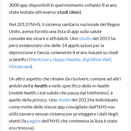
3000 app disponibili in quel momento soltanto 8 erano
state testate attraverso
studi clinici
.
Nel 2013 l’NHS, il sistema sanitario nazionale del Regno
Unito, aveva fornito una lista di app sulla salute
considerate sicure e affidabili. Uno
studio
del 2015 ha
però evidenziato che delle 14 applicazioni per la
depressione e l’ansia, solamente 4 erano basate su studi
scientifici (
WorkGuru
,
Happy Healthy
,
Big White Wall
,
Moodscope
).
Un altro aspetto che rimane da risolvere, comune ad altri
ambiti dell’
e-health
e nello specifico della
m-health
(
mobile health
, cioè salute che passa dal telefonino), è
quello della
privacy
. Uno
studio
del 2013 ha individuato
come molte delle stesse app consigliate dall’NHS non
utilizzassero nessun sistema per proteggere i dati degli
utenti (la
pagina
dell’NHS che conteneva la lista è stata
ora rimossa).