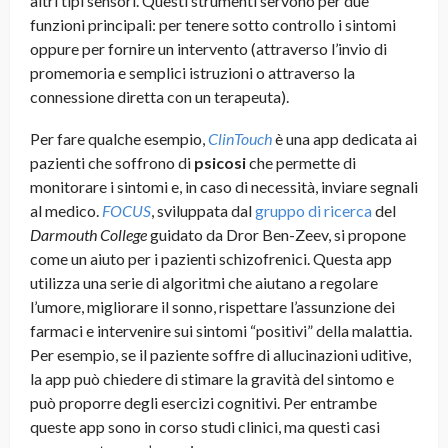
altri tipi sensori. Questi strumenti servono per due
funzioni principali: per tenere sotto controllo i sintomi
oppure per fornire un intervento (attraverso l’invio di
promemoria e semplici istruzioni o attraverso la
connessione diretta con un terapeuta).
Per fare qualche esempio,
ClinTouch
è una app dedicata ai
pazienti che soffrono di
psicosi
che permette di
monitorare i sintomi e, in caso di necessità, inviare segnali
al medico.
FOCUS
, sviluppata dal
gruppo di ricerca
del
Darmouth College
guidato da Dror Ben-Zeev, si propone
come un aiuto per i pazienti schizofrenici. Questa app
utilizza una serie di algoritmi che aiutano a regolare
l’umore, migliorare il sonno, rispettare l’assunzione dei
farmaci e intervenire sui sintomi “positivi” della malattia.
Per esempio, se il paziente soffre di allucinazioni uditive,
la app può chiedere di stimare la gravità del sintomo e
può proporre degli esercizi cognitivi. Per entrambe
queste app sono in corso studi clinici, ma questi casi