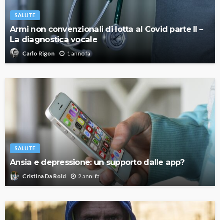
SALUTE
Armi non convenzionali di lotta al Covid parte II –
La diagnostica vocale
1 anno fa
Carlo Rigon
SALUTE
Ansia e depressione: un supporto dalle app?
2 anni fa
Cristina Da Rold