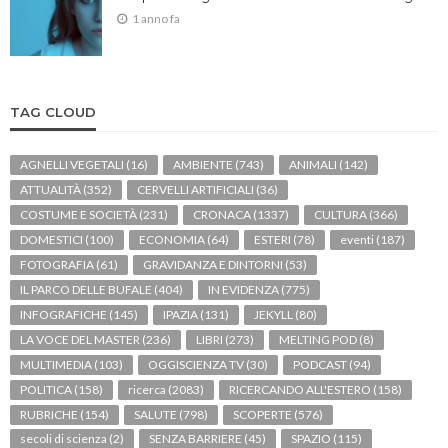
1 anno fa
TAG CLOUD
AGNELLI VEGETALI
(16)
AMBIENTE
(743)
ANIMALI
(142)
ATTUALITÀ
(352)
CERVELLI ARTIFICIALI
(36)
COSTUME E SOCIETÀ
(231)
CRONACA
(1337)
CULTURA
(366)
DOMESTICI
(100)
ECONOMIA
(64)
ESTERI
(78)
eventi
(187)
FOTOGRAFIA
(61)
GRAVIDANZA E DINTORNI
(53)
IL PARCO DELLE BUFALE
(404)
IN EVIDENZA
(775)
INFOGRAFICHE
(145)
IPAZIA
(131)
JEKYLL
(80)
LA VOCE DEL MASTER
(236)
LIBRI
(273)
MELTING POD
(8)
MULTIMEDIA
(103)
OGGISCIENZA TV
(30)
PODCAST
(94)
POLITICA
(158)
ricerca
(2083)
RICERCANDO ALL'ESTERO
(158)
RUBRICHE
(154)
SALUTE
(798)
SCOPERTE
(576)
secoli di scienza
(2)
SENZA BARRIERE
(45)
SPAZIO
(115)