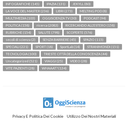
INFOGRAFICHE
(145)
IPAZIA
(131)
JEKYLL
(80)
LA VOCE DEL MASTER
(236)
LIBRI
(273)
MELTING POD
(8)
MULTIMEDIA
(103)
OGGISCIENZA TV
(30)
PODCAST
(94)
POLITICA
(158)
ricerca
(2083)
RICERCANDO ALL'ESTERO
(158)
RUBRICHE
(154)
SALUTE
(798)
SCOPERTE
(576)
secoli di scienza
(2)
SENZA BARRIERE
(45)
SPAZIO
(115)
SPECIALI
(221)
SPORT
(18)
SportLab
(14)
STRANIMONDI
(151)
TECNOLOGIA
(100)
TRIESTE CITTÀ DELLA CONOSCENZA
(44)
Uncategorized
(521)
VIAGGI
(25)
VIDEO
(28)
VITE PAZIENTI
(28)
WHAAAT?
(134)
Privacy E Politica Dei Cookie
Utilizzo Dei Nostri Materiali