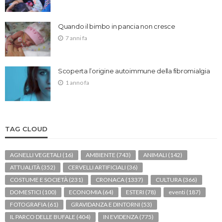
Quando il bimbo in pancia non cresce
7 anni fa
Scoperta l’origine autoimmune della fibromialgia
1 anno fa
TAG CLOUD
AGNELLI VEGETALI
(16)
AMBIENTE
(743)
ANIMALI
(142)
ATTUALITÀ
(352)
CERVELLI ARTIFICIALI
(36)
COSTUME E SOCIETÀ
(231)
CRONACA
(1337)
CULTURA
(366)
DOMESTICI
(100)
ECONOMIA
(64)
ESTERI
(78)
eventi
(187)
FOTOGRAFIA
(61)
GRAVIDANZA E DINTORNI
(53)
IL PARCO DELLE BUFALE
(404)
IN EVIDENZA
(775)