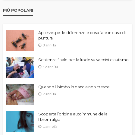
PIÙ POPOLARI
Api e vespe: le differenze e cosa fare in caso di
puntura
3 anni fa
Sentenza finale per la frode su vaccini e autismo
12 anni fa
Quando il bimbo in pancia non cresce
7 anni fa
Scoperta l’origine autoimmune della
fibromialgia
1 anno fa