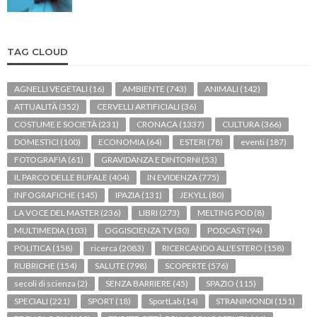
TAG CLOUD
AGNELLI VEGETALI
(16)
AMBIENTE
(743)
ANIMALI
(142)
ATTUALITÀ
(352)
CERVELLI ARTIFICIALI
(36)
COSTUME E SOCIETÀ
(231)
CRONACA
(1337)
CULTURA
(366)
DOMESTICI
(100)
ECONOMIA
(64)
ESTERI
(78)
eventi
(187)
FOTOGRAFIA
(61)
GRAVIDANZA E DINTORNI
(53)
IL PARCO DELLE BUFALE
(404)
IN EVIDENZA
(775)
INFOGRAFICHE
(145)
IPAZIA
(131)
JEKYLL
(80)
LA VOCE DEL MASTER
(236)
LIBRI
(273)
MELTING POD
(8)
MULTIMEDIA
(103)
OGGISCIENZA TV
(30)
PODCAST
(94)
POLITICA
(158)
ricerca
(2083)
RICERCANDO ALL'ESTERO
(158)
RUBRICHE
(154)
SALUTE
(798)
SCOPERTE
(576)
secoli di scienza
(2)
SENZA BARRIERE
(45)
SPAZIO
(115)
SPECIALI
(221)
SPORT
(18)
SportLab
(14)
STRANIMONDI
(151)