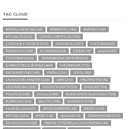
TAG CLOUD
AGNELLI VEGETALI
(16)
AMBIENTE
(743)
ANIMALI
(142)
ATTUALITÀ
(352)
CERVELLI ARTIFICIALI
(36)
COSTUME E SOCIETÀ
(231)
CRONACA
(1337)
CULTURA
(366)
DOMESTICI
(100)
ECONOMIA
(64)
ESTERI
(78)
eventi
(187)
FOTOGRAFIA
(61)
GRAVIDANZA E DINTORNI
(53)
IL PARCO DELLE BUFALE
(404)
IN EVIDENZA
(775)
INFOGRAFICHE
(145)
IPAZIA
(131)
JEKYLL
(80)
LA VOCE DEL MASTER
(236)
LIBRI
(273)
MELTING POD
(8)
MULTIMEDIA
(103)
OGGISCIENZA TV
(30)
PODCAST
(94)
POLITICA
(158)
ricerca
(2083)
RICERCANDO ALL'ESTERO
(158)
RUBRICHE
(154)
SALUTE
(798)
SCOPERTE
(576)
secoli di scienza
(2)
SENZA BARRIERE
(45)
SPAZIO
(115)
SPECIALI
(221)
SPORT
(18)
SportLab
(14)
STRANIMONDI
(151)
TECNOLOGIA
(100)
TRIESTE CITTÀ DELLA CONOSCENZA
(44)