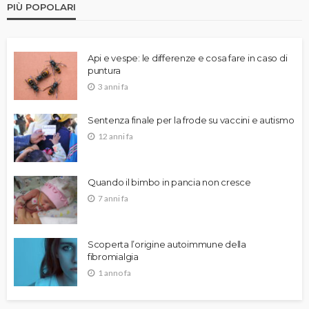
PIÙ POPOLARI
Api e vespe: le differenze e cosa fare in caso di
puntura
3 anni fa
Sentenza finale per la frode su vaccini e autismo
12 anni fa
Quando il bimbo in pancia non cresce
7 anni fa
Scoperta l’origine autoimmune della
fibromialgia
1 anno fa