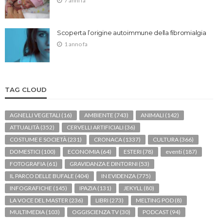
7 anni fa
Scoperta l’origine autoimmune della fibromialgia
1 anno fa
TAG CLOUD
AGNELLI VEGETALI
(16)
AMBIENTE
(743)
ANIMALI
(142)
ATTUALITÀ
(352)
CERVELLI ARTIFICIALI
(36)
COSTUME E SOCIETÀ
(231)
CRONACA
(1337)
CULTURA
(366)
DOMESTICI
(100)
ECONOMIA
(64)
ESTERI
(78)
eventi
(187)
FOTOGRAFIA
(61)
GRAVIDANZA E DINTORNI
(53)
IL PARCO DELLE BUFALE
(404)
IN EVIDENZA
(775)
INFOGRAFICHE
(145)
IPAZIA
(131)
JEKYLL
(80)
LA VOCE DEL MASTER
(236)
LIBRI
(273)
MELTING POD
(8)
MULTIMEDIA
(103)
OGGISCIENZA TV
(30)
PODCAST
(94)