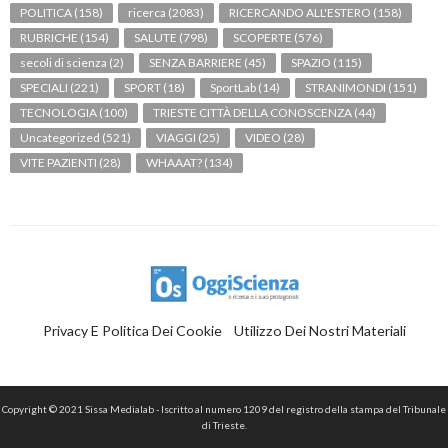
POLITICA
(158)
ricerca
(2083)
RICERCANDO ALL'ESTERO
(158)
RUBRICHE
(154)
SALUTE
(798)
SCOPERTE
(576)
secoli di scienza
(2)
SENZA BARRIERE
(45)
SPAZIO
(115)
SPECIALI
(221)
SPORT
(18)
SportLab
(14)
STRANIMONDI
(151)
TECNOLOGIA
(100)
TRIESTE CITTÀ DELLA CONOSCENZA
(44)
Uncategorized
(521)
VIAGGI
(25)
VIDEO
(28)
VITE PAZIENTI
(28)
WHAAAT?
(134)
Privacy E Politica Dei Cookie
Utilizzo Dei Nostri Materiali
Copyright © 2021 Sissa Medialab - Iscritto al numero 1209 del registro della stampa del Tribunale
di Trieste.