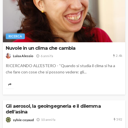
RICERCA
Nuvole in un clima che cambia
2.4k
6 anni fa
Luisa Alessio
RICERCANDO ALL'ESTERO - “Quando si studia il clima si ha a
che fare con cose che si possono vedere: gli...
Gli aerosol, la geoingegneria e il dilemma
dell’asina
592
10 anni fa
sylvie coyaud