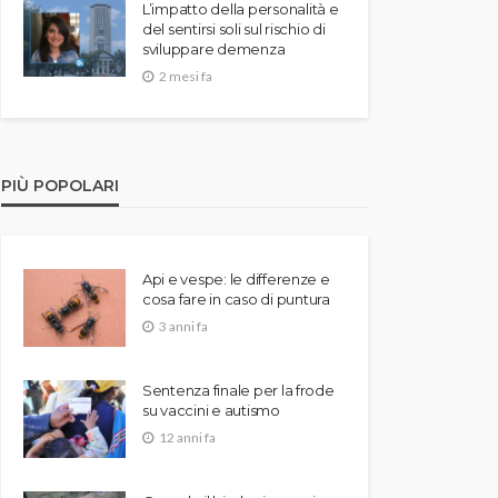
L’impatto della personalità e
del sentirsi soli sul rischio di
sviluppare demenza
2 mesi fa
PIÙ POPOLARI
Api e vespe: le differenze e
cosa fare in caso di puntura
3 anni fa
Sentenza finale per la frode
su vaccini e autismo
12 anni fa