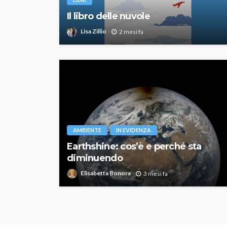
Il libro delle nuvole
Lisa Zillio
2 mesi fa
AMBIENTE
IN EVIDENZA
Earthshine: cos’è e perché sta
diminuendo
Elisabetta Bonora
3 mesi fa