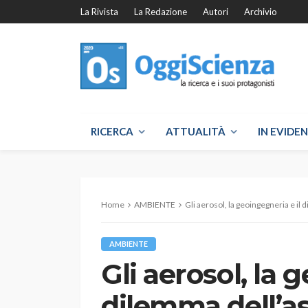
La Rivista
La Redazione
Autori
Archivio
RICERCA
ATTUALITÀ
IN EVIDE
Home
AMBIENTE
Gli aerosol, la geoingegneria e il 
AMBIENTE
Gli aerosol, la 
dilemma dell’a