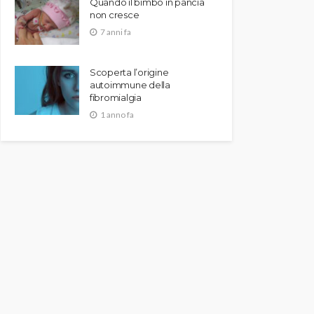
Quando il bimbo in pancia
non cresce
7 anni fa
Scoperta l’origine
autoimmune della
fibromialgia
1 anno fa