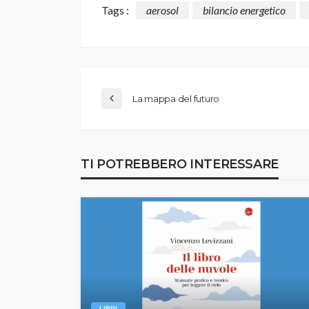
Tags :
aerosol
bilancio energetico
La mappa del futuro
TI POTREBBERO INTERESSARE
LIBRI