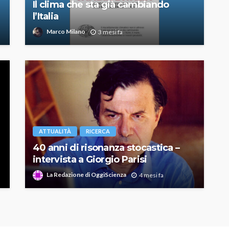
Il clima che sta già cambiando
l’Italia
Marco Milano
3 mesi fa
ATTUALITÀ
RICERCA
40 anni di risonanza stocastica –
intervista a Giorgio Parisi
La Redazione di OggiScienza
4 mesi fa