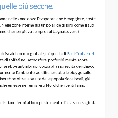
quelle più secche.
sono nelle zone dove l’evaporazione è maggiore, coste,
. Nelle zone interne già un po aride di loro come il sud
iamo che non piova sempre sul bagnato, vero?
il riscaldamento globale, c’è quella di
Paul Crutzen et
te di solfati nell’atmosfera, preferibilmente sopra
o farebbe un’ombra propizia alla ricrescita dei ghiacci
iormente l’ambiente, acidificherebbe le piogge sulle
erebbe oltre la salute delle popolazioni locali, già
che emesse nell’emisfero Nord che i venti fanno
sol stiano fermi al loro posto mentre l’aria viene agitata