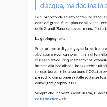
d’acqua, ma declina in 
Le nubi profonde ad alto contenuto d’acqua 
delta dei grandi fiumi, pianure alluvionali ecc
delle Grandi Pianure, piove di meno. Prefer
La geoingegneria
Fra le proposte di geoingegneria per frenare 
al.
di sparare con cannoni migliaia di tonnella
l’Oceano artico. L’inquinamento così ottenut
insieme alla loro albedo, insozzerebbe ulter
foreste boreali (che assorbono CO2…) e rovin
parecchio compromessa dalle sostanze tossi
convergere proprio lassù…,
Sempre che una volta spediti in aria, gli aero
da turbolenze
varie…