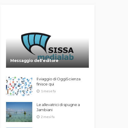
Messaggio dell’editore
Il viaggio di OggiScienza
finisce qui
1 mese fa
Le allevatrici di spugne a
Jambiani
2 mesi fa