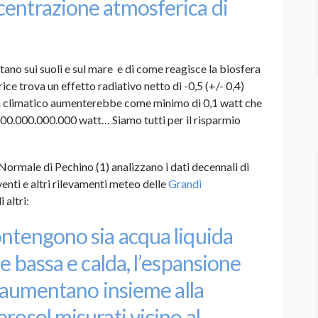
centrazione atmosferica di
ano sui suoli e sul mare e di come reagisce la biosfera
ce trova un effetto radiativo netto di -0,5 (+/- 0,4)
ma climatico aumenterebbe come minimo di 0,1 watt che
000.000.000.000 watt… Siamo tutti per il risparmio
a Normale di Pechino (1) analizzano i dati decennali di
venti e altri rilevamenti meteo delle
Grandi
 altri:
ontengono sia acqua liquida
se bassa e calda, l’espansione
tà aumentano insieme alla
rosol misurati vicino al