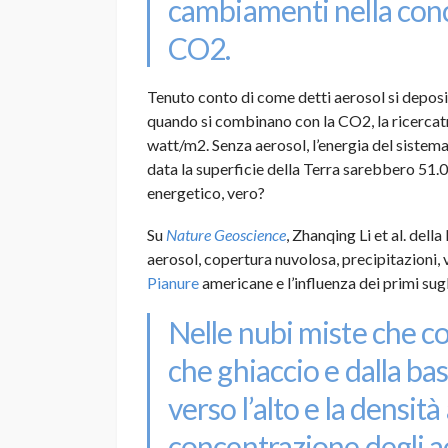
cambiamenti nella con
CO2
.
Tenuto conto di come detti aerosol si deposit
quando si combinano con la CO2, la ricercatri
watt/m2. Senza aerosol, l’energia del siste
data la superficie della Terra sarebbero 51.
energetico, vero?
Su
Nature Geoscience
, Zhanqing Li et al. dell
aerosol, copertura nuvolosa, precipitazioni, 
Pianure
americane e l’influenza dei primi sugli
Nelle nubi miste che c
che ghiaccio e dalla ba
verso l’alto e la densi
concentrazione degli ae