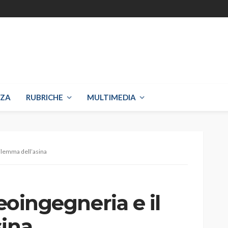
NZA
RUBRICHE
MULTIMEDIA
dilemma dell’asina
geoingegneria e il
sina