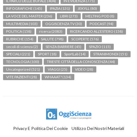
IL PARCO DELLE BUFALE
(404)
IN EVIDENZA
(775)
INFOGRAFICHE
(145)
IPAZIA
(131)
JEKYLL
(80)
LA VOCE DEL MASTER
(236)
LIBRI
(273)
MELTING POD
(8)
MULTIMEDIA
(103)
OGGISCIENZA TV
(30)
PODCAST
(94)
POLITICA
(158)
ricerca
(2083)
RICERCANDO ALL'ESTERO
(158)
RUBRICHE
(154)
SALUTE
(798)
SCOPERTE
(576)
secoli di scienza
(2)
SENZA BARRIERE
(45)
SPAZIO
(115)
SPECIALI
(221)
SPORT
(18)
SportLab
(14)
STRANIMONDI
(151)
TECNOLOGIA
(100)
TRIESTE CITTÀ DELLA CONOSCENZA
(44)
Uncategorized
(521)
VIAGGI
(25)
VIDEO
(28)
VITE PAZIENTI
(28)
WHAAAT?
(134)
Privacy E Politica Dei Cookie
Utilizzo Dei Nostri Materiali