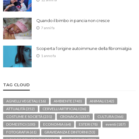
Quando il bimbo in pancia non cresce
7 anni fa
Scoperta l’origine autoimmune della fibromialgia
1 anno fa
TAG CLOUD
AGNELLI VEGETALI
(16)
AMBIENTE
(743)
ANIMALI
(142)
ATTUALITÀ
(352)
CERVELLI ARTIFICIALI
(36)
COSTUME E SOCIETÀ
(231)
CRONACA
(1337)
CULTURA
(366)
DOMESTICI
(100)
ECONOMIA
(64)
ESTERI
(78)
eventi
(187)
FOTOGRAFIA
(61)
GRAVIDANZA E DINTORNI
(53)