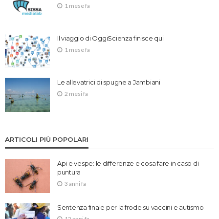
1 mese fa
Il viaggio di OggiScienza finisce qui
1 mese fa
Le allevatrici di spugne a Jambiani
2 mesi fa
ARTICOLI PIÙ POPOLARI
Api e vespe: le differenze e cosa fare in caso di
puntura
3 anni fa
Sentenza finale per la frode su vaccini e autismo
12 anni fa