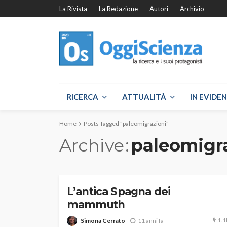
La Rivista
La Redazione
Autori
Archivio
RICERCA
ATTUALITÀ
IN EVIDE
Home
Posts Tagged "paleomigrazioni"
Archive
paleomigr
L’antica Spagna dei
mammuth
1.1
Simona Cerrato
11 anni fa