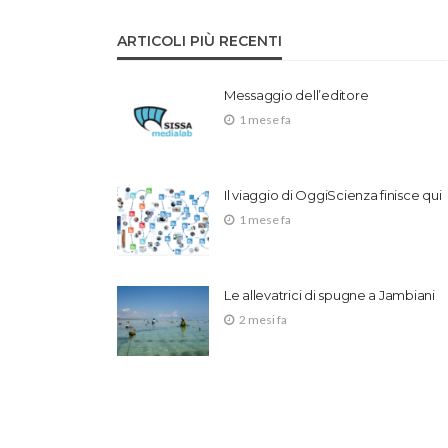
ARTICOLI PIÙ RECENTI
Messaggio dell’editore
1 mese fa
Il viaggio di OggiScienza finisce qui
1 mese fa
Le allevatrici di spugne a Jambiani
2 mesi fa