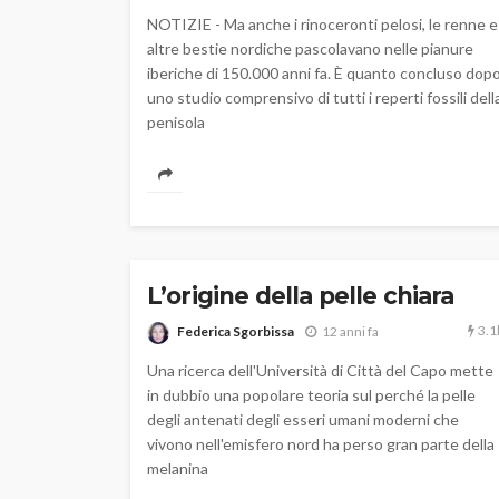
NOTIZIE - Ma anche i rinoceronti pelosi, le renne e
altre bestie nordiche pascolavano nelle pianure
iberiche di 150.000 anni fa. È quanto concluso dop
uno studio comprensivo di tutti i reperti fossili dell
penisola
L’origine della pelle chiara
3.1
Federica Sgorbissa
12 anni fa
Una ricerca dell'Università di Città del Capo mette
in dubbio una popolare teoria sul perché la pelle
degli antenati degli esseri umani moderni che
vivono nell'emisfero nord ha perso gran parte della
melanina