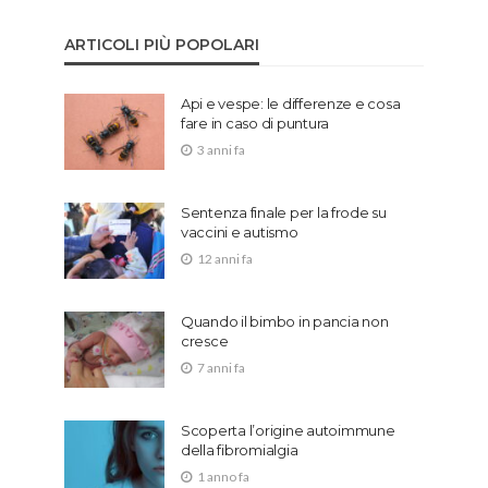
ARTICOLI PIÙ POPOLARI
Api e vespe: le differenze e cosa
fare in caso di puntura
3 anni fa
Sentenza finale per la frode su
vaccini e autismo
12 anni fa
Quando il bimbo in pancia non
cresce
7 anni fa
Scoperta l’origine autoimmune
della fibromialgia
1 anno fa