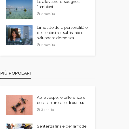
Le allevatrici di spugne a
Jambiani
2 mesi fa
L’impatto della personalità e
del sentirsi soli sul rischio di
sviluppare demenza
2 mesi fa
PIÙ POPOLARI
Api e vespe: le differenze e
cosa fare in caso di puntura
3 anni fa
Sentenza finale per la frode