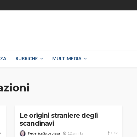
NZA
RUBRICHE
MULTIMEDIA
azioni
Le origini straniere degli
scandinavi
k
1.1k
Federica Sgorbissa
12 anni fa