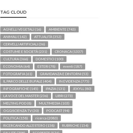
TAG CLOUD
AGNELLI VEGETALI
(16)
AMBIENTE
(743)
ANIMALI
(142)
ATTUALITÀ
(352)
CERVELLI ARTIFICIALI
(36)
COSTUME E SOCIETÀ
(231)
CRONACA
(1337)
CULTURA
(366)
DOMESTICI
(100)
ECONOMIA
(64)
ESTERI
(78)
eventi
(187)
FOTOGRAFIA
(61)
GRAVIDANZA E DINTORNI
(53)
IL PARCO DELLE BUFALE
(404)
IN EVIDENZA
(775)
INFOGRAFICHE
(145)
IPAZIA
(131)
JEKYLL
(80)
LA VOCE DEL MASTER
(236)
LIBRI
(273)
MELTING POD
(8)
MULTIMEDIA
(103)
OGGISCIENZA TV
(30)
PODCAST
(94)
POLITICA
(158)
ricerca
(2083)
RICERCANDO ALL'ESTERO
(158)
RUBRICHE
(154)
SALUTE
(798)
SCOPERTE
(576)