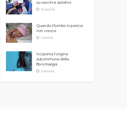
su vaccini e autismo
12 anni fa
Quando il bimbo in pancia
non cresce
7 anni fa
Scoperta l’origine
autoimmune della
fibromialgia
1 anno fa