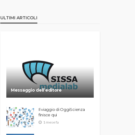
ULTIMI ARTICOLI
Messaggio dell’editore
Il viaggio di OggiScienza
finisce qui
1 mese fa