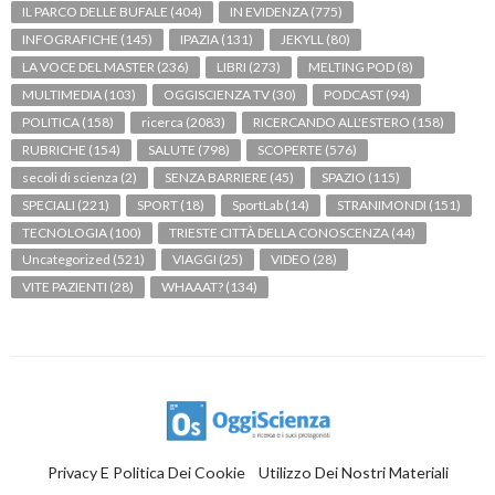
IL PARCO DELLE BUFALE
(404)
IN EVIDENZA
(775)
INFOGRAFICHE
(145)
IPAZIA
(131)
JEKYLL
(80)
LA VOCE DEL MASTER
(236)
LIBRI
(273)
MELTING POD
(8)
MULTIMEDIA
(103)
OGGISCIENZA TV
(30)
PODCAST
(94)
POLITICA
(158)
ricerca
(2083)
RICERCANDO ALL'ESTERO
(158)
RUBRICHE
(154)
SALUTE
(798)
SCOPERTE
(576)
secoli di scienza
(2)
SENZA BARRIERE
(45)
SPAZIO
(115)
SPECIALI
(221)
SPORT
(18)
SportLab
(14)
STRANIMONDI
(151)
TECNOLOGIA
(100)
TRIESTE CITTÀ DELLA CONOSCENZA
(44)
Uncategorized
(521)
VIAGGI
(25)
VIDEO
(28)
VITE PAZIENTI
(28)
WHAAAT?
(134)
Privacy E Politica Dei Cookie
Utilizzo Dei Nostri Materiali