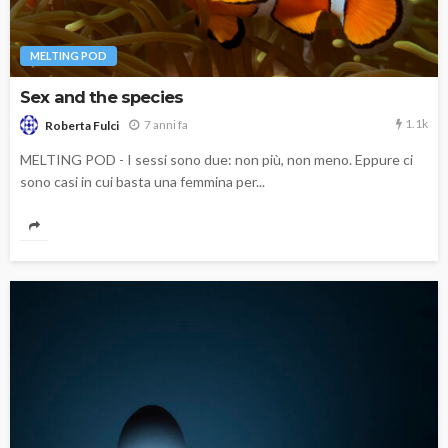
MELTING POD
Sex and the species
1.1k
7 anni fa
Roberta Fulci
MELTING POD - I sessi sono due: non più, non meno. Eppure ci
sono casi in cui basta una femmina per...