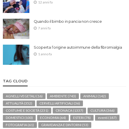
12 anni fa
Quando il bimbo in pancia non cresce
7 anni fa
Scoperta l’origine autoimmune della fibromialgia
1 anno fa
TAG CLOUD
AGNELLI VEGETALI
(16)
AMBIENTE
(743)
ANIMALI
(142)
ATTUALITÀ
(352)
CERVELLI ARTIFICIALI
(36)
COSTUME E SOCIETÀ
(231)
CRONACA
(1337)
CULTURA
(366)
DOMESTICI
(100)
ECONOMIA
(64)
ESTERI
(78)
eventi
(187)
FOTOGRAFIA
(61)
GRAVIDANZA E DINTORNI
(53)