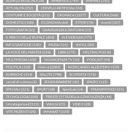
AGNELLI VEGETALI
(16)
AMBIENTE
(743)
ANIMALI
(142)
ATTUALITÀ
(352)
CERVELLI ARTIFICIALI
(36)
COSTUME E SOCIETÀ
(231)
CRONACA
(1337)
CULTURA
(366)
DOMESTICI
(100)
ECONOMIA
(64)
ESTERI
(78)
eventi
(187)
FOTOGRAFIA
(61)
GRAVIDANZA E DINTORNI
(53)
IL PARCO DELLE BUFALE
(404)
IN EVIDENZA
(775)
INFOGRAFICHE
(145)
IPAZIA
(131)
JEKYLL
(80)
LA VOCE DEL MASTER
(236)
LIBRI
(273)
MELTING POD
(8)
MULTIMEDIA
(103)
OGGISCIENZA TV
(30)
PODCAST
(94)
POLITICA
(158)
ricerca
(2083)
RICERCANDO ALL'ESTERO
(158)
RUBRICHE
(154)
SALUTE
(798)
SCOPERTE
(576)
secoli di scienza
(2)
SENZA BARRIERE
(45)
SPAZIO
(115)
SPECIALI
(221)
SPORT
(18)
SportLab
(14)
STRANIMONDI
(151)
TECNOLOGIA
(100)
TRIESTE CITTÀ DELLA CONOSCENZA
(44)
Uncategorized
(521)
VIAGGI
(25)
VIDEO
(28)
VITE PAZIENTI
(28)
WHAAAT?
(134)