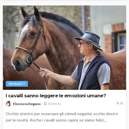
WHAAAT?
I cavalli sanno leggere le emozioni umane?
3k
6 anni fa
Eleonora Degano
Occhio sinistro per osservare gli stimoli negativi, occhio destro
per le novità. Anche i cavalli sanno capire se siamo felici...