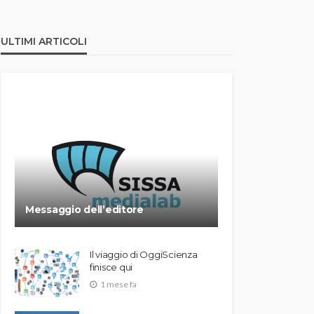
ULTIMI ARTICOLI
Messaggio dell’editore
Il viaggio di OggiScienza
finisce qui
1 mese fa