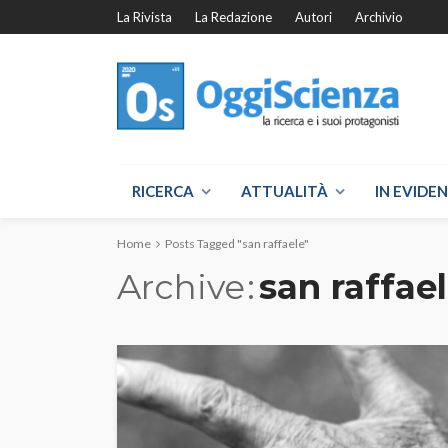
La Rivista
La Redazione
Autori
Archivio
RICERCA
ATTUALITÀ
IN EVIDE
Home
Posts Tagged "san raffaele"
Archive
san raffae