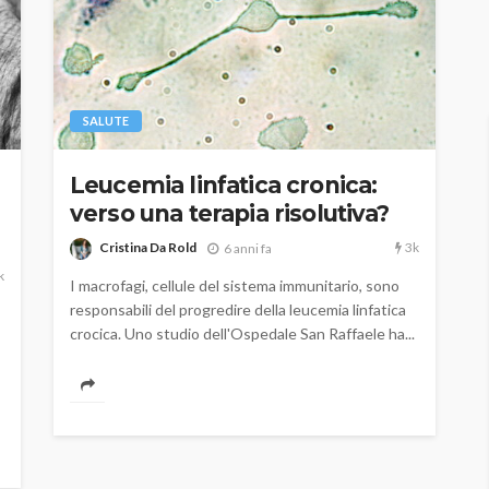
SALUTE
Leucemia linfatica cronica:
verso una terapia risolutiva?
3k
Cristina Da Rold
6 anni fa
k
I macrofagi, cellule del sistema immunitario, sono
responsabili del progredire della leucemia linfatica
crocica. Uno studio dell'Ospedale San Raffaele ha...