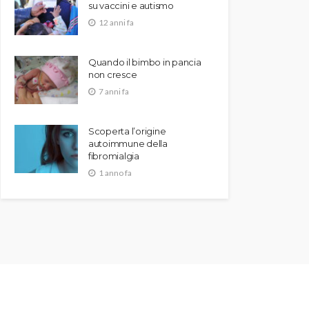
su vaccini e autismo
12 anni fa
Quando il bimbo in pancia
non cresce
7 anni fa
Scoperta l’origine
autoimmune della
fibromialgia
1 anno fa