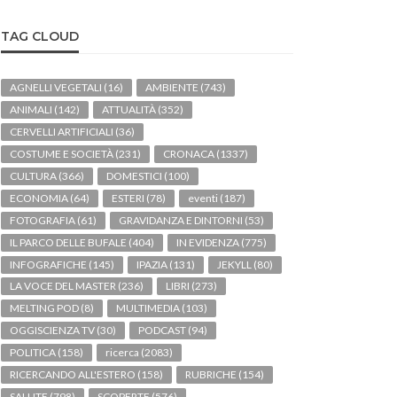
TAG CLOUD
AGNELLI VEGETALI
(16)
AMBIENTE
(743)
ANIMALI
(142)
ATTUALITÀ
(352)
CERVELLI ARTIFICIALI
(36)
COSTUME E SOCIETÀ
(231)
CRONACA
(1337)
CULTURA
(366)
DOMESTICI
(100)
ECONOMIA
(64)
ESTERI
(78)
eventi
(187)
FOTOGRAFIA
(61)
GRAVIDANZA E DINTORNI
(53)
IL PARCO DELLE BUFALE
(404)
IN EVIDENZA
(775)
INFOGRAFICHE
(145)
IPAZIA
(131)
JEKYLL
(80)
LA VOCE DEL MASTER
(236)
LIBRI
(273)
MELTING POD
(8)
MULTIMEDIA
(103)
OGGISCIENZA TV
(30)
PODCAST
(94)
POLITICA
(158)
ricerca
(2083)
RICERCANDO ALL'ESTERO
(158)
RUBRICHE
(154)
SALUTE
(798)
SCOPERTE
(576)