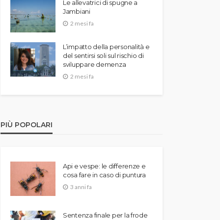
Le allevatrici di spugne a
Jambiani
2 mesi fa
L’impatto della personalità e
del sentirsi soli sul rischio di
sviluppare demenza
2 mesi fa
PIÙ POPOLARI
Api e vespe: le differenze e
cosa fare in caso di puntura
3 anni fa
Sentenza finale per la frode