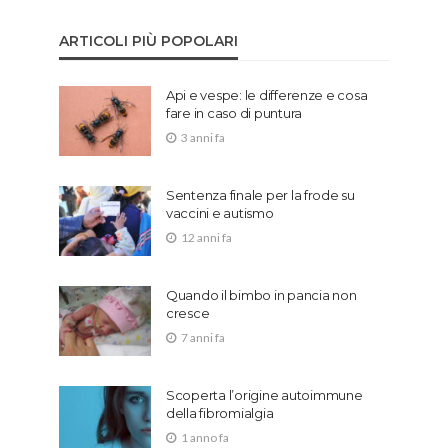
ARTICOLI PIÙ POPOLARI
Api e vespe: le differenze e cosa
fare in caso di puntura
3 anni fa
Sentenza finale per la frode su
vaccini e autismo
12 anni fa
Quando il bimbo in pancia non
cresce
7 anni fa
Scoperta l’origine autoimmune
della fibromialgia
1 anno fa