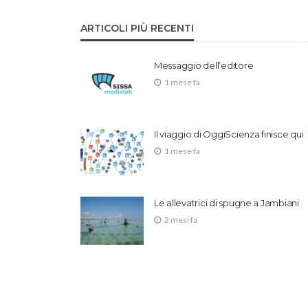
ARTICOLI PIÙ RECENTI
Messaggio dell’editore
1 mese fa
Il viaggio di OggiScienza finisce qui
1 mese fa
Le allevatrici di spugne a Jambiani
2 mesi fa