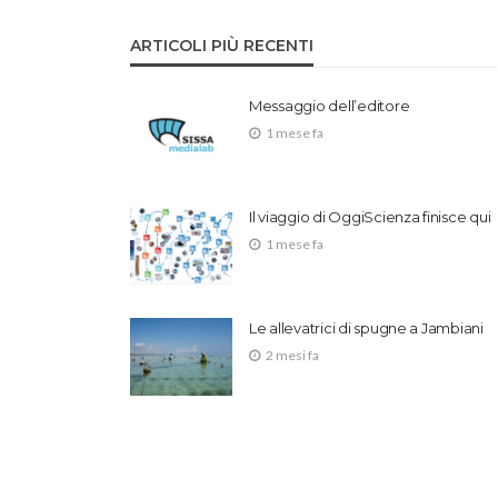
ARTICOLI PIÙ RECENTI
Messaggio dell’editore
1 mese fa
Il viaggio di OggiScienza finisce qui
1 mese fa
Le allevatrici di spugne a Jambiani
2 mesi fa