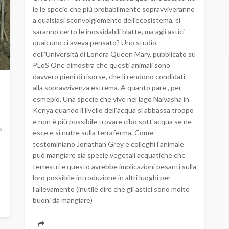
le le specie che più probabilmente sopravviveranno
a qualsiasi sconvolgiomento dell'ecosistema, ci
saranno certo le inossidabili blatte, ma agli astici
qualcuno ci aveva pensato? Uno studio
dell'Università di Londra Queen Mary, pubblicato su
PLoS One dimostra che questi animali sono
davvero pieni di risorse, che li rendono condidati
alla sopravvivenza estrema. A quanto pare , per
esmepio, Una specie che vive nel lago Naivasha in
Kenya quando il livello dell'acqua si abbassa troppo
e non è più possibile trovare cibo sott'acqua se ne
k
esce e si nutre sulla terraferma. Come
testominiano Jonathan Grey e colleghi l'animale
può mangiare sia specie vegetali acquatiche che
terrestri e questo avrebbe implicazioni pesanti sulla
loro possibile introduzione in altri luoghi per
l'allevamento (inutile dire che gli astici sono molto
buoni da mangiare)