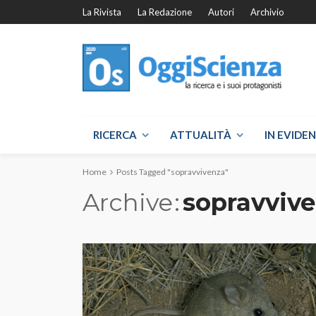
La Rivista
La Redazione
Autori
Archivio
RICERCA
ATTUALITÀ
IN EVIDE
Home
Posts Tagged "sopravvivenza"
Archive
sopravviv