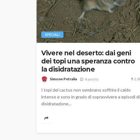
SPECIALI
Vivere nel deserto: dai geni
dei topi una speranza contro
la disidratazione
2.8
Simone Petralia
4 anni fa
I topi del cactus non sembrano soffrire il caldo
intenso e sono in grado di sopravvivere a episodi di
disidratazione...