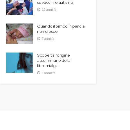
su vaccini e autismo
12 anni fa
Quando il bimbo in pancia
non cresce
7 anni fa
Scoperta l’origine
autoimmune della
fibromialgia
1 anno fa