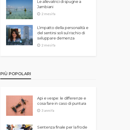
Le allevatrici di spugne a
Jambiani
2 mesi fa
L’impatto della personalità e
del sentirsi soli sul rischio di
sviluppare demenza
2 mesi fa
PIÙ POPOLARI
Api e vespe: le differenze e
cosa fare in caso di puntura
3 anni fa
Sentenza finale per la frode