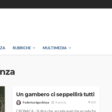
NZA
RUBRICHE
MULTIMEDIA
enza
Un gambero ci seppellirà tutti
620
Federica Sgorbissa
9 anni fa
CRONACA - Si dice che, accada quel che accada fra