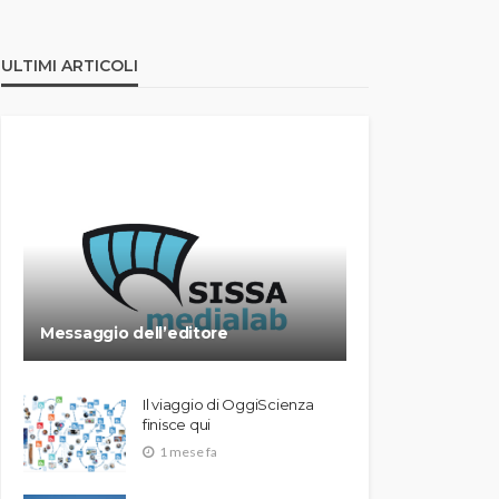
ULTIMI ARTICOLI
Messaggio dell’editore
Il viaggio di OggiScienza
finisce qui
1 mese fa