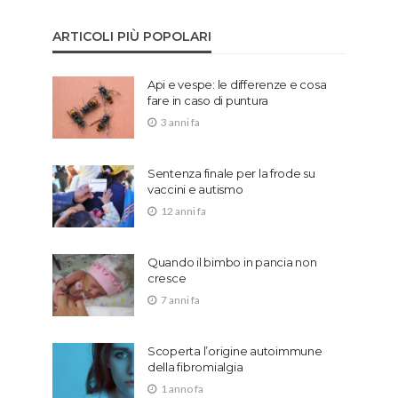
ARTICOLI PIÙ POPOLARI
Api e vespe: le differenze e cosa
fare in caso di puntura
3 anni fa
Sentenza finale per la frode su
vaccini e autismo
12 anni fa
Quando il bimbo in pancia non
cresce
7 anni fa
Scoperta l’origine autoimmune
della fibromialgia
1 anno fa