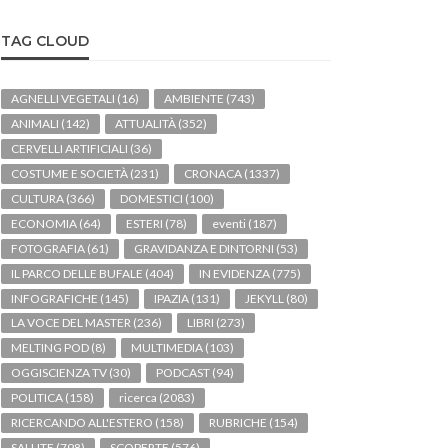
TAG CLOUD
AGNELLI VEGETALI
(16)
AMBIENTE
(743)
ANIMALI
(142)
ATTUALITÀ
(352)
CERVELLI ARTIFICIALI
(36)
COSTUME E SOCIETÀ
(231)
CRONACA
(1337)
CULTURA
(366)
DOMESTICI
(100)
ECONOMIA
(64)
ESTERI
(78)
eventi
(187)
FOTOGRAFIA
(61)
GRAVIDANZA E DINTORNI
(53)
IL PARCO DELLE BUFALE
(404)
IN EVIDENZA
(775)
INFOGRAFICHE
(145)
IPAZIA
(131)
JEKYLL
(80)
LA VOCE DEL MASTER
(236)
LIBRI
(273)
MELTING POD
(8)
MULTIMEDIA
(103)
OGGISCIENZA TV
(30)
PODCAST
(94)
POLITICA
(158)
ricerca
(2083)
RICERCANDO ALL'ESTERO
(158)
RUBRICHE
(154)
SALUTE
(798)
SCOPERTE
(576)