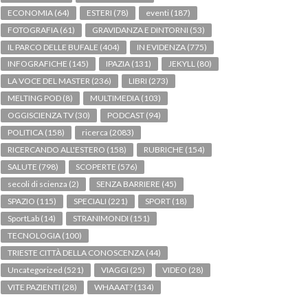
ECONOMIA
(64)
ESTERI
(78)
eventi
(187)
FOTOGRAFIA
(61)
GRAVIDANZA E DINTORNI
(53)
IL PARCO DELLE BUFALE
(404)
IN EVIDENZA
(775)
INFOGRAFICHE
(145)
IPAZIA
(131)
JEKYLL
(80)
LA VOCE DEL MASTER
(236)
LIBRI
(273)
MELTING POD
(8)
MULTIMEDIA
(103)
OGGISCIENZA TV
(30)
PODCAST
(94)
POLITICA
(158)
ricerca
(2083)
RICERCANDO ALL'ESTERO
(158)
RUBRICHE
(154)
SALUTE
(798)
SCOPERTE
(576)
secoli di scienza
(2)
SENZA BARRIERE
(45)
SPAZIO
(115)
SPECIALI
(221)
SPORT
(18)
SportLab
(14)
STRANIMONDI
(151)
TECNOLOGIA
(100)
TRIESTE CITTÀ DELLA CONOSCENZA
(44)
Uncategorized
(521)
VIAGGI
(25)
VIDEO
(28)
VITE PAZIENTI
(28)
WHAAAT?
(134)