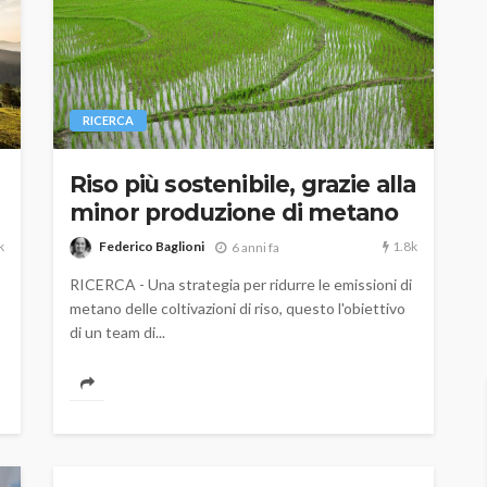
RICERCA
Riso più sostenibile, grazie alla
minor produzione di metano
k
1.8k
Federico Baglioni
6 anni fa
RICERCA - Una strategia per ridurre le emissioni di
metano delle coltivazioni di riso, questo l'obiettivo
di un team di...