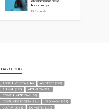
autoimmune della
fibromialgia
1 anno fa
TAG CLOUD
AGNELLI VEGETALI
(16)
AMBIENTE
(743)
ANIMALI
(142)
ATTUALITÀ
(352)
CERVELLI ARTIFICIALI
(36)
COSTUME E SOCIETÀ
(231)
CRONACA
(1337)
CULTURA
(366)
DOMESTICI
(100)