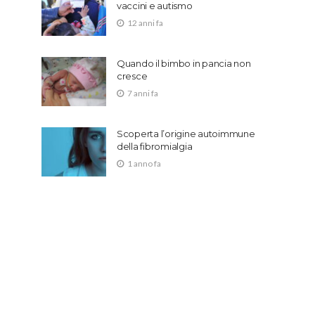
vaccini e autismo
12 anni fa
Quando il bimbo in pancia non
cresce
7 anni fa
Scoperta l’origine autoimmune
della fibromialgia
1 anno fa