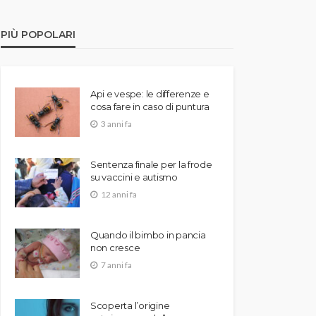
PIÙ POPOLARI
Api e vespe: le differenze e
cosa fare in caso di puntura
3 anni fa
Sentenza finale per la frode
su vaccini e autismo
12 anni fa
Quando il bimbo in pancia
non cresce
7 anni fa
Scoperta l’origine