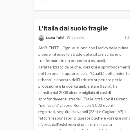
L’Italia dal suolo fragile
2
Laura Pulici
9 anni fa
AMBIENTE - Ogni autunno con l’arrivo delle prime
piogge intense le strade delle città rischiano di
trasformarsi in un percorso a ostacoli,
caratterizzato da buche, voragini e sprofondamenti
del terreno. Il rapporto sulla “Qualità dell’ambiente
urbano”, elaborato dell’Istituto superiore per le
protezione e la ricerca ambientale (Ispra), ha
censito dal 2008 alcune migliaia di casi di
sprofondamenti stradali. Tra le città con il terreno
“più fragile” ci sono Roma con 1.832 eventi
registrati, seguita da Napoli (234) e Cagliari (67). I
fattori responsabili di queste buche e voragini son
diversi, dall’esistenza di una rete di cavità