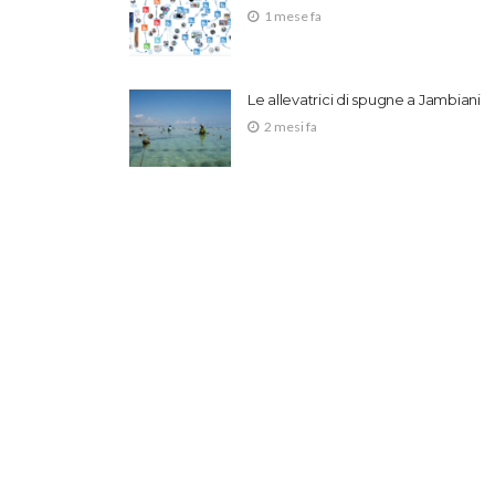
1 mese fa
Le allevatrici di spugne a Jambiani
2 mesi fa