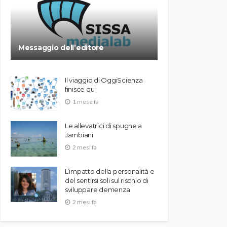
Messaggio dell’editore
Il viaggio di OggiScienza
finisce qui
1 mese fa
Le allevatrici di spugne a
Jambiani
2 mesi fa
L’impatto della personalità e
del sentirsi soli sul rischio di
sviluppare demenza
2 mesi fa