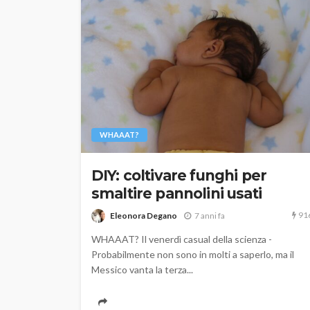
WHAAAT?
DIY: coltivare funghi per
smaltire pannolini usati
91
Eleonora Degano
7 anni fa
WHAAAT? Il venerdì casual della scienza -
Probabilmente non sono in molti a saperlo, ma il
Messico vanta la terza...