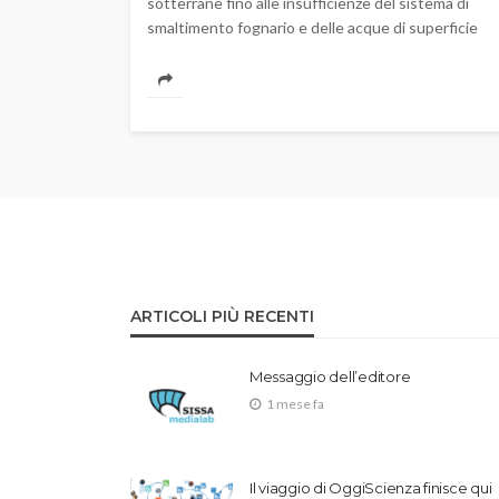
sotterrane fino alle insufficienze del sistema di
smaltimento fognario e delle acque di superficie
ARTICOLI PIÙ RECENTI
Messaggio dell’editore
1 mese fa
Il viaggio di OggiScienza finisce qui