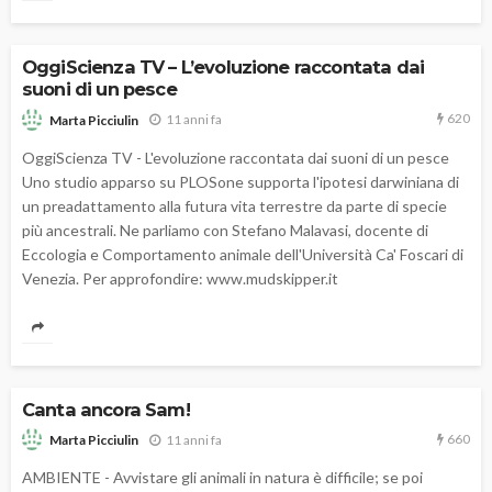
OggiScienza TV – L’evoluzione raccontata dai
suoni di un pesce
620
11 anni fa
Marta Picciulin
OggiScienza TV - L'evoluzione raccontata dai suoni di un pesce
Uno studio apparso su PLOSone supporta l'ipotesi darwiniana di
un preadattamento alla futura vita terrestre da parte di specie
più ancestrali. Ne parliamo con Stefano Malavasi, docente di
Eccologia e Comportamento animale dell'Università Ca' Foscari di
Venezia. Per approfondire: www.mudskipper.it
Canta ancora Sam!
660
11 anni fa
Marta Picciulin
AMBIENTE - Avvistare gli animali in natura è difficile; se poi