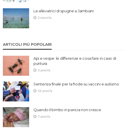
Le allevatrici di spugne a Jambiani
2 mesi fa
ARTICOLI PIÙ POPOLARI
Api e vespe: le differenze e cosa fare in caso di
puntura
3 anni fa
Sentenza finale per la frode su vaccini e autismo
12 anni fa
Quando il bimbo in pancia non cresce
7 anni fa