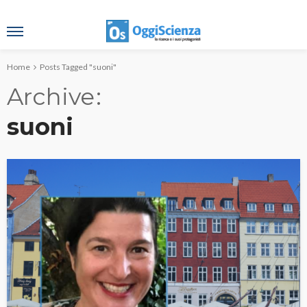
Home
Posts Tagged "suoni"
Archive
suoni