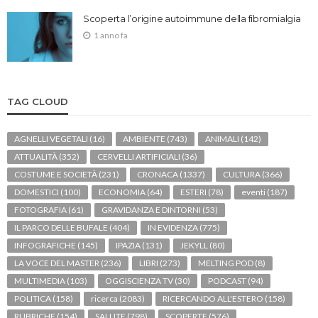
Scoperta l’origine autoimmune della fibromialgia
1 anno fa
TAG CLOUD
AGNELLI VEGETALI
(16)
AMBIENTE
(743)
ANIMALI
(142)
ATTUALITÀ
(352)
CERVELLI ARTIFICIALI
(36)
COSTUME E SOCIETÀ
(231)
CRONACA
(1337)
CULTURA
(366)
DOMESTICI
(100)
ECONOMIA
(64)
ESTERI
(78)
eventi
(187)
FOTOGRAFIA
(61)
GRAVIDANZA E DINTORNI
(53)
IL PARCO DELLE BUFALE
(404)
IN EVIDENZA
(775)
INFOGRAFICHE
(145)
IPAZIA
(131)
JEKYLL
(80)
LA VOCE DEL MASTER
(236)
LIBRI
(273)
MELTING POD
(8)
MULTIMEDIA
(103)
OGGISCIENZA TV
(30)
PODCAST
(94)
POLITICA
(158)
ricerca
(2083)
RICERCANDO ALL'ESTERO
(158)
RUBRICHE
(154)
SALUTE
(798)
SCOPERTE
(576)