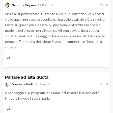
705
8 anni fa
Eleonora Degano
Siete al supermercato. Di fronte a voi, due confezioni di biscotti
tra le quali non sapete scegliere. Una sullo scaffale più a sinistra,
l'altra su quello più a destra. Vi piacciono entrambi allo stesso
modo, e del prezzo non v'importa. All'improvviso, dalla vostra
sinistra, sentite il messaggio che annuncia l'orario di chiusura del
negozio. E subito la decisione è vostra: comprerete i biscotti a
sinistra.
Parlare ad alta quota
803
9 anni fa
Francesca Gatti
Il paesaggio e la geografia possono influenzare il suono delle
lingue e il modo in cui si parla.