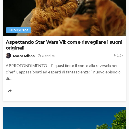
IN EVIDENZA
Aspettando Star Wars VII: come risvegliare i suoni
originali
1.2k
6 anni fa
Marco Milano
APPROFONDIMENTO – È quasi finito il conto alla rovescia per
cinefili, appassionati ed esperti di fantascienza: il nuovo episodio
di...