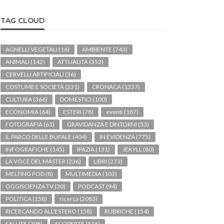
TAG CLOUD
AGNELLI VEGETALI
(16)
AMBIENTE
(743)
ANIMALI
(142)
ATTUALITÀ
(352)
CERVELLI ARTIFICIALI
(36)
COSTUME E SOCIETÀ
(231)
CRONACA
(1337)
CULTURA
(366)
DOMESTICI
(100)
ECONOMIA
(64)
ESTERI
(78)
eventi
(187)
FOTOGRAFIA
(61)
GRAVIDANZA E DINTORNI
(53)
IL PARCO DELLE BUFALE
(404)
IN EVIDENZA
(775)
INFOGRAFICHE
(145)
IPAZIA
(131)
JEKYLL
(80)
LA VOCE DEL MASTER
(236)
LIBRI
(273)
MELTING POD
(8)
MULTIMEDIA
(103)
OGGISCIENZA TV
(30)
PODCAST
(94)
POLITICA
(158)
ricerca
(2083)
RICERCANDO ALL'ESTERO
(158)
RUBRICHE
(154)
SALUTE
(798)
SCOPERTE
(576)