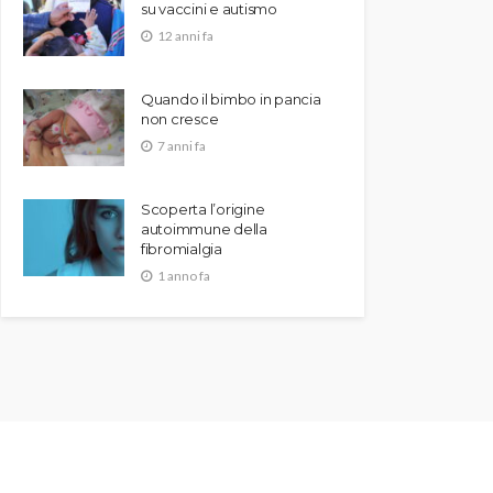
su vaccini e autismo
12 anni fa
Quando il bimbo in pancia
non cresce
7 anni fa
Scoperta l’origine
autoimmune della
fibromialgia
1 anno fa