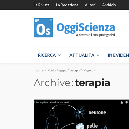
La Rivista
La Redazione
Autori
Archivio
RICERCA
ATTUALITÀ
IN EVIDE
Home
Posts Tagged "terapia"
(Page 3)
Archive
terapia