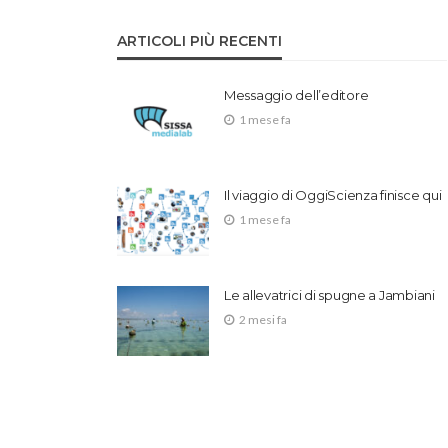
ARTICOLI PIÙ RECENTI
Messaggio dell’editore
1 mese fa
Il viaggio di OggiScienza finisce qui
1 mese fa
Le allevatrici di spugne a Jambiani
2 mesi fa