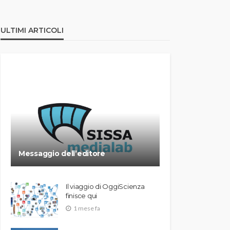
ULTIMI ARTICOLI
Messaggio dell’editore
Il viaggio di OggiScienza
finisce qui
1 mese fa