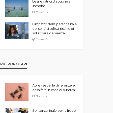
Le allevatrici di spugne a
Jambiani
2 mesi fa
L’impatto della personalità e
del sentirsi soli sul rischio di
sviluppare demenza
2 mesi fa
PIÙ POPOLARI
Api e vespe: le differenze e
cosa fare in caso di puntura
3 anni fa
Sentenza finale per la frode