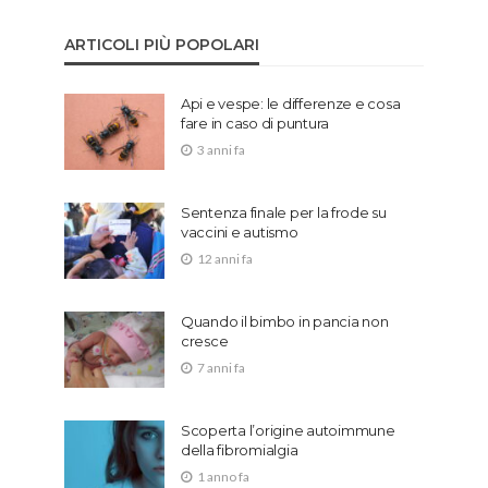
ARTICOLI PIÙ POPOLARI
Api e vespe: le differenze e cosa
fare in caso di puntura
3 anni fa
Sentenza finale per la frode su
vaccini e autismo
12 anni fa
Quando il bimbo in pancia non
cresce
7 anni fa
Scoperta l’origine autoimmune
della fibromialgia
1 anno fa