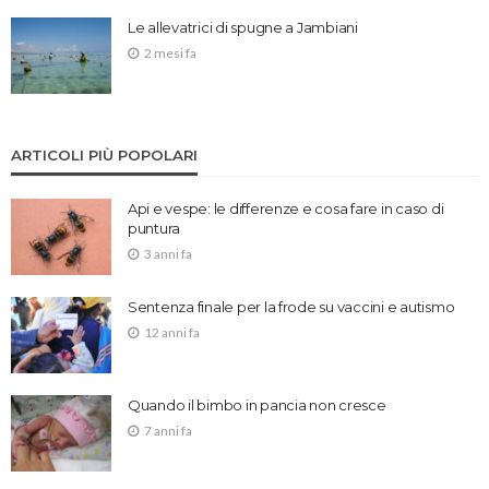
Le allevatrici di spugne a Jambiani
2 mesi fa
ARTICOLI PIÙ POPOLARI
Api e vespe: le differenze e cosa fare in caso di
puntura
3 anni fa
Sentenza finale per la frode su vaccini e autismo
12 anni fa
Quando il bimbo in pancia non cresce
7 anni fa