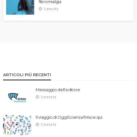
fibromialgia
1 anno fa
ARTICOLI PIÙ RECENTI
Messaggio dell’editore
1 mese fa
Il viaggio di OggiScienza finisce qui
1 mese fa