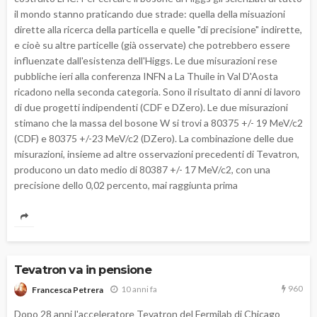
il mondo stanno praticando due strade: quella della misuazioni
dirette alla ricerca della particella e quelle "di precisione" indirette,
e cioè su altre particelle (già osservate) che potrebbero essere
influenzate dall'esistenza dell'Higgs. Le due misurazioni rese
pubbliche ieri alla conferenza INFN a La Thuile in Val D'Aosta
ricadono nella seconda categoria. Sono il risultato di anni di lavoro
di due progetti indipendenti (CDF e DZero). Le due misurazioni
stimano che la massa del bosone W si trovi a 80375 +/- 19 MeV/c2
(CDF) e 80375 +/-23 MeV/c2 (DZero). La combinazione delle due
misurazioni, insieme ad altre osservazioni precedenti di Tevatron,
producono un dato medio di 80387 +/- 17 MeV/c2, con una
precisione dello 0,02 percento, mai raggiunta prima
Tevatron va in pensione
960
10 anni fa
Francesca Petrera
Dopo 28 anni l'acceleratore Tevatron del Fermilab di Chicago