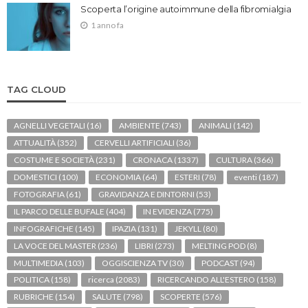
Scoperta l’origine autoimmune della fibromialgia
1 anno fa
TAG CLOUD
AGNELLI VEGETALI
(16)
AMBIENTE
(743)
ANIMALI
(142)
ATTUALITÀ
(352)
CERVELLI ARTIFICIALI
(36)
COSTUME E SOCIETÀ
(231)
CRONACA
(1337)
CULTURA
(366)
DOMESTICI
(100)
ECONOMIA
(64)
ESTERI
(78)
eventi
(187)
FOTOGRAFIA
(61)
GRAVIDANZA E DINTORNI
(53)
IL PARCO DELLE BUFALE
(404)
IN EVIDENZA
(775)
INFOGRAFICHE
(145)
IPAZIA
(131)
JEKYLL
(80)
LA VOCE DEL MASTER
(236)
LIBRI
(273)
MELTING POD
(8)
MULTIMEDIA
(103)
OGGISCIENZA TV
(30)
PODCAST
(94)
POLITICA
(158)
ricerca
(2083)
RICERCANDO ALL'ESTERO
(158)
RUBRICHE
(154)
SALUTE
(798)
SCOPERTE
(576)