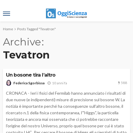
Home
Posts Tagged "Tevatron"
Archive
Tevatron
Un bosone tira l’altro
588
10 anni fa
Federica Sgorbissa
CRONACA - Ieri i fisici del Fermilab hanno annunciato i risultati di
due nuove (e indipendenti) misure di precisione sul bosone W. La
notizia è importante perché ha conseguenze sull'altro bosone, il
ricercato n.1 della fisica contemporanea, l'"Higgs", la particella
teorizzata e ancora mai osservata che ci potrebbe raccontare
l'origine del nostro Universo, proprio quel bosone per cui è stato
costruito LHC. Per cercare il bosone di Higgs gli scienziati di tutto