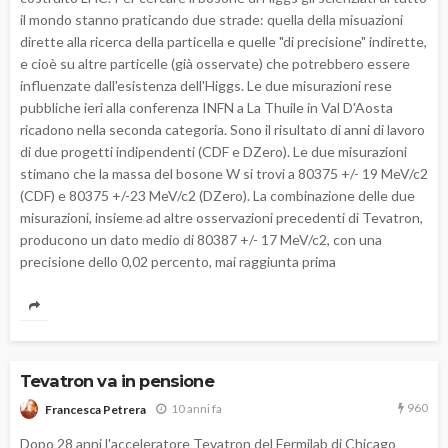
il mondo stanno praticando due strade: quella della misuazioni
dirette alla ricerca della particella e quelle "di precisione" indirette,
e cioè su altre particelle (già osservate) che potrebbero essere
influenzate dall'esistenza dell'Higgs. Le due misurazioni rese
pubbliche ieri alla conferenza INFN a La Thuile in Val D'Aosta
ricadono nella seconda categoria. Sono il risultato di anni di lavoro
di due progetti indipendenti (CDF e DZero). Le due misurazioni
stimano che la massa del bosone W si trovi a 80375 +/- 19 MeV/c2
(CDF) e 80375 +/-23 MeV/c2 (DZero). La combinazione delle due
misurazioni, insieme ad altre osservazioni precedenti di Tevatron,
producono un dato medio di 80387 +/- 17 MeV/c2, con una
precisione dello 0,02 percento, mai raggiunta prima
Tevatron va in pensione
960
10 anni fa
Francesca Petrera
Dopo 28 anni l'acceleratore Tevatron del Fermilab di Chicago