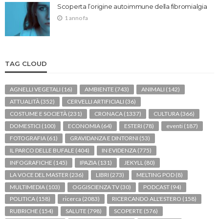
Scoperta l’origine autoimmune della fibromialgia
1 anno fa
TAG CLOUD
AGNELLI VEGETALI
(16)
AMBIENTE
(743)
ANIMALI
(142)
ATTUALITÀ
(352)
CERVELLI ARTIFICIALI
(36)
COSTUME E SOCIETÀ
(231)
CRONACA
(1337)
CULTURA
(366)
DOMESTICI
(100)
ECONOMIA
(64)
ESTERI
(78)
eventi
(187)
FOTOGRAFIA
(61)
GRAVIDANZA E DINTORNI
(53)
IL PARCO DELLE BUFALE
(404)
IN EVIDENZA
(775)
INFOGRAFICHE
(145)
IPAZIA
(131)
JEKYLL
(80)
LA VOCE DEL MASTER
(236)
LIBRI
(273)
MELTING POD
(8)
MULTIMEDIA
(103)
OGGISCIENZA TV
(30)
PODCAST
(94)
POLITICA
(158)
ricerca
(2083)
RICERCANDO ALL'ESTERO
(158)
RUBRICHE
(154)
SALUTE
(798)
SCOPERTE
(576)