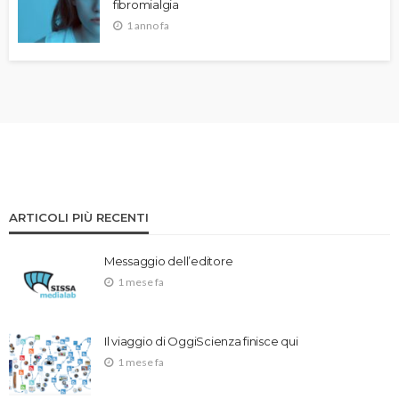
fibromialgia
1 anno fa
ARTICOLI PIÙ RECENTI
Messaggio dell’editore
1 mese fa
Il viaggio di OggiScienza finisce qui
1 mese fa