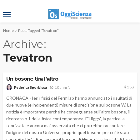
Home
Posts Tagged "Tevatron"
Archive
Tevatron
Un bosone tira l’altro
588
10 anni fa
Federica Sgorbissa
CRONACA - Ieri i fisici del Fermilab hanno annunciato i risultati di
due nuove (e indipendenti) misure di precisione sul bosone W. La
notizia è importante perché ha conseguenze sull'altro bosone, il
ricercato n.1 della fisica contemporanea, l'"Higgs", la particella
teorizzata e ancora mai osservata che ci potrebbe raccontare
l'origine del nostro Universo, proprio quel bosone per cui è stato
costruito LHC. Per cercare il bosone di Higgs gli scienziati di tutto