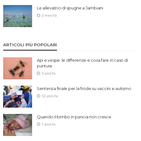
Le allevatrici di spugne a Jambiani
2 mesi fa
ARTICOLI PIÙ POPOLARI
Api e vespe: le differenze e cosa fare in caso di
puntura
3 anni fa
Sentenza finale per la frode su vaccini e autismo
12 anni fa
Quando il bimbo in pancia non cresce
7 anni fa