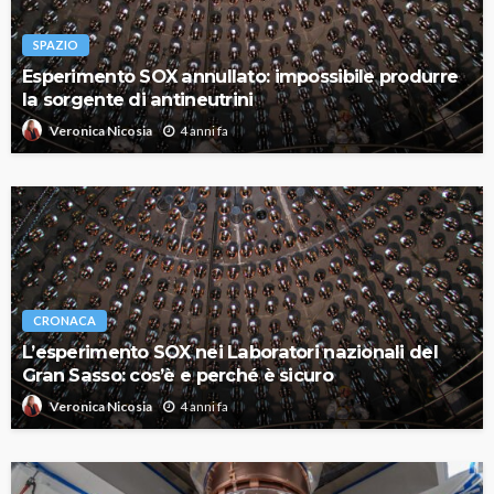
SPAZIO
Esperimento SOX annullato: impossibile produrre
la sorgente di antineutrini
4 anni fa
Veronica Nicosia
CRONACA
L’esperimento SOX nei Laboratori nazionali del
Gran Sasso: cos’è e perché è sicuro
4 anni fa
Veronica Nicosia