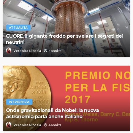
ATTUALITÀ
CUORE, il gigante freddo per svelare i segreti dei
neutrini
4 anni fa
Veronica Nicosia
IN EVIDENZA
Onde gravitazionali da Nobel: la nuova
astronomia parla anche italiano
4 anni fa
Veronica Nicosia