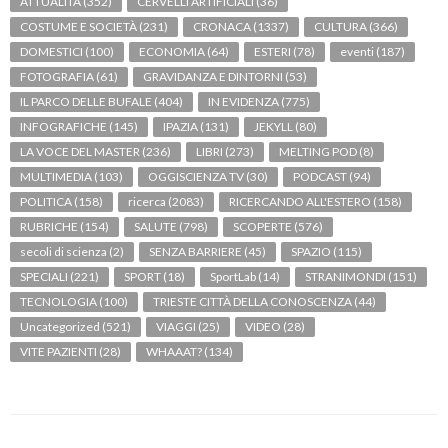
ATTUALITÀ
(352)
CERVELLI ARTIFICIALI
(36)
COSTUME E SOCIETÀ
(231)
CRONACA
(1337)
CULTURA
(366)
DOMESTICI
(100)
ECONOMIA
(64)
ESTERI
(78)
eventi
(187)
FOTOGRAFIA
(61)
GRAVIDANZA E DINTORNI
(53)
IL PARCO DELLE BUFALE
(404)
IN EVIDENZA
(775)
INFOGRAFICHE
(145)
IPAZIA
(131)
JEKYLL
(80)
LA VOCE DEL MASTER
(236)
LIBRI
(273)
MELTING POD
(8)
MULTIMEDIA
(103)
OGGISCIENZA TV
(30)
PODCAST
(94)
POLITICA
(158)
ricerca
(2083)
RICERCANDO ALL'ESTERO
(158)
RUBRICHE
(154)
SALUTE
(798)
SCOPERTE
(576)
secoli di scienza
(2)
SENZA BARRIERE
(45)
SPAZIO
(115)
SPECIALI
(221)
SPORT
(18)
SportLab
(14)
STRANIMONDI
(151)
TECNOLOGIA
(100)
TRIESTE CITTÀ DELLA CONOSCENZA
(44)
Uncategorized
(521)
VIAGGI
(25)
VIDEO
(28)
VITE PAZIENTI
(28)
WHAAAT?
(134)