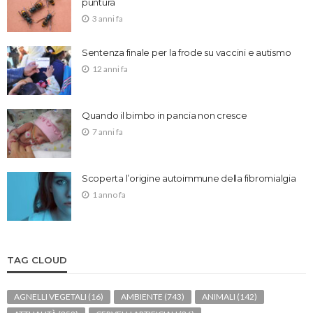
puntura
3 anni fa
Sentenza finale per la frode su vaccini e autismo
12 anni fa
Quando il bimbo in pancia non cresce
7 anni fa
Scoperta l’origine autoimmune della fibromialgia
1 anno fa
TAG CLOUD
AGNELLI VEGETALI
(16)
AMBIENTE
(743)
ANIMALI
(142)