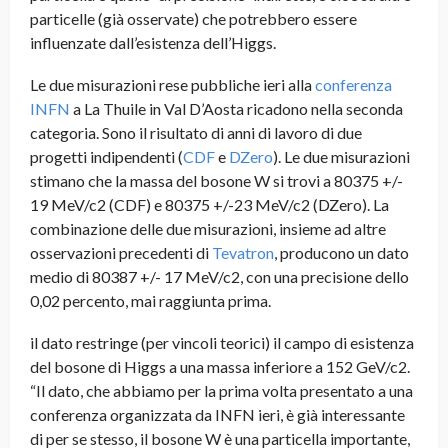
particelle (già osservate) che potrebbero essere
influenzate dall’esistenza dell’Higgs.
Le due misurazioni rese pubbliche ieri alla
conferenza
INFN
a La Thuile in Val D’Aosta ricadono nella seconda
categoria. Sono il risultato di anni di lavoro di due
progetti indipendenti (
CDF
e
DZero
). Le due misurazioni
stimano che la massa del bosone W si trovi a 80375 +/-
19 MeV/c2 (CDF) e 80375 +/-23 MeV/c2 (DZero). La
combinazione delle due misurazioni, insieme ad altre
osservazioni precedenti di
Tevatron
, producono un dato
medio di 80387 +/- 17 MeV/c2, con una precisione dello
0,02 percento, mai raggiunta prima
.
il dato restringe (per vincoli teorici) il campo di esistenza
del bosone di Higgs a una massa inferiore a 152 GeV/c2.
“Il dato, che abbiamo per la prima volta presentato a una
conferenza organizzata da INFN ieri, è già interessante
di per se stesso, il bosone W è una particella importante,