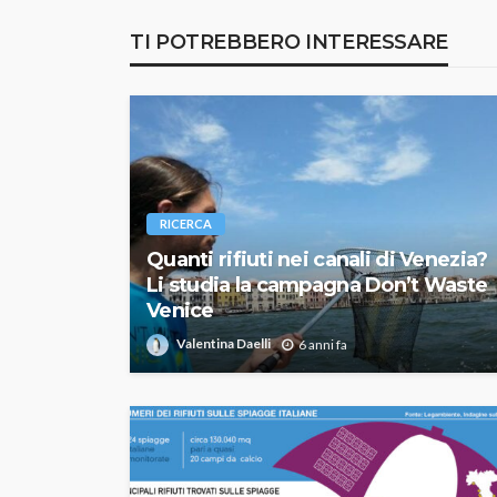
TI POTREBBERO INTERESSARE
RICERCA
Quanti rifiuti nei canali di Venezia?
Li studia la campagna Don’t Waste
Venice
Valentina Daelli
6 anni fa