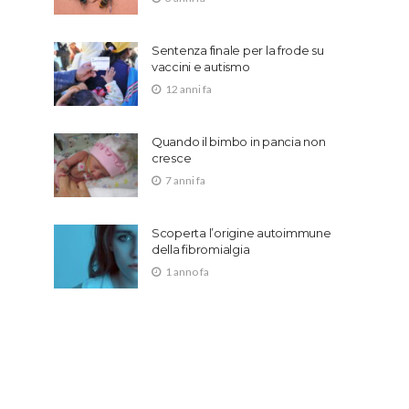
Sentenza finale per la frode su
vaccini e autismo
12 anni fa
Quando il bimbo in pancia non
cresce
7 anni fa
Scoperta l’origine autoimmune
della fibromialgia
1 anno fa