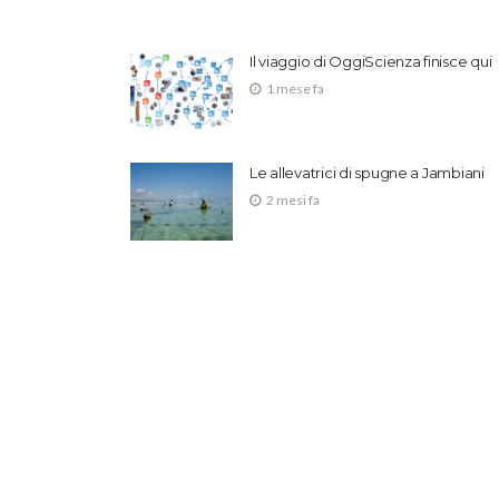
Il viaggio di OggiScienza finisce qui
1 mese fa
Le allevatrici di spugne a Jambiani
2 mesi fa