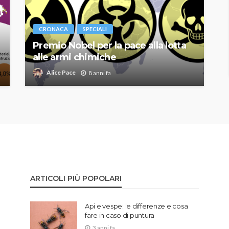
CRONACA
SPECIALI
Premio Nobel per la pace alla lotta
alle armi chimiche
Alice Pace
8 anni fa
ARTICOLI PIÙ POPOLARI
Api e vespe: le differenze e cosa
fare in caso di puntura
3 anni fa