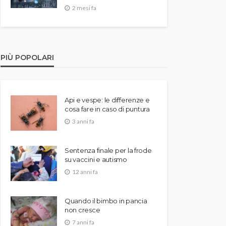
2 mesi fa
PIÙ POPOLARI
Api e vespe: le differenze e
cosa fare in caso di puntura
3 anni fa
Sentenza finale per la frode
su vaccini e autismo
12 anni fa
Quando il bimbo in pancia
non cresce
7 anni fa