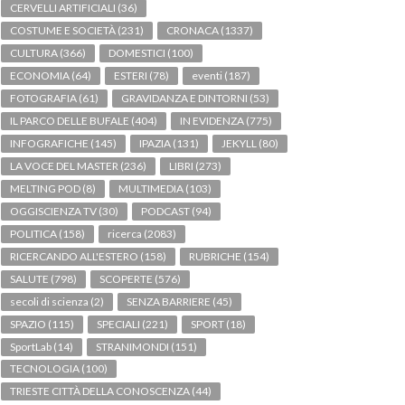
CERVELLI ARTIFICIALI
(36)
COSTUME E SOCIETÀ
(231)
CRONACA
(1337)
CULTURA
(366)
DOMESTICI
(100)
ECONOMIA
(64)
ESTERI
(78)
eventi
(187)
FOTOGRAFIA
(61)
GRAVIDANZA E DINTORNI
(53)
IL PARCO DELLE BUFALE
(404)
IN EVIDENZA
(775)
INFOGRAFICHE
(145)
IPAZIA
(131)
JEKYLL
(80)
LA VOCE DEL MASTER
(236)
LIBRI
(273)
MELTING POD
(8)
MULTIMEDIA
(103)
OGGISCIENZA TV
(30)
PODCAST
(94)
POLITICA
(158)
ricerca
(2083)
RICERCANDO ALL'ESTERO
(158)
RUBRICHE
(154)
SALUTE
(798)
SCOPERTE
(576)
secoli di scienza
(2)
SENZA BARRIERE
(45)
SPAZIO
(115)
SPECIALI
(221)
SPORT
(18)
SportLab
(14)
STRANIMONDI
(151)
TECNOLOGIA
(100)
TRIESTE CITTÀ DELLA CONOSCENZA
(44)