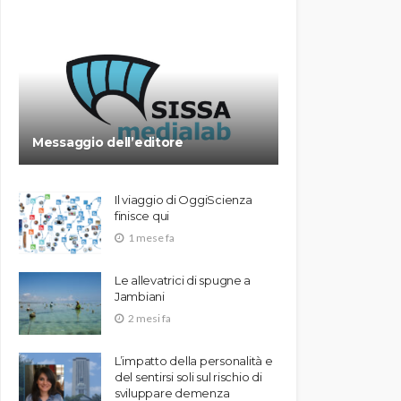
Messaggio dell’editore
Il viaggio di OggiScienza
finisce qui
1 mese fa
Le allevatrici di spugne a
Jambiani
2 mesi fa
L’impatto della personalità e
del sentirsi soli sul rischio di
sviluppare demenza