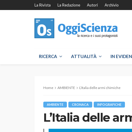
La Rivista
La Redazione
Autori
Archivio
RICERCA
ATTUALITÀ
IN EVIDE
Home
AMBIENTE
L’Italia delle armi chimiche
AMBIENTE
CRONACA
INFOGRAFICHE
L’Italia delle a