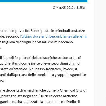
Mar. 05, 2012 at 8:25 am
 uranio impoverito. Sono queste le principali sostanze
iale. Secondo
l’ultimo dossier di Legambiente sulle armi
ra migliaia di ordigni inabissati che minacciano
.
di Napoli “ospitano” delle discariche sottomarine di
iquidi irritanti come iprite o lewsite, ordigni chimici
state all’arsenico. Nel basso Adriatico, invece, si
ivanti dall’apertura delle bombole a grappolo sganciate
vo.
ri e depositi di armi chimiche come la Chemical City di
o, protagonista negli anni ’80 della corsa al riarmo
gambiente ha analizzato la situazione e il livello di