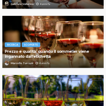
4 anni fa
Gabriele Vallarino
RICERCA
SCOPERTE
Prezzo e qualità: quando il sommelier viene
ingannato dall’etichetta
4 anni fa
Marcello Turconi