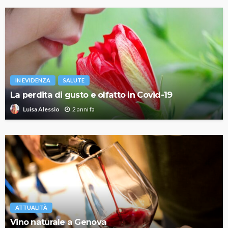
IN EVIDENZA
SALUTE
La perdita di gusto e olfatto in Covid-19
2 anni fa
Luisa Alessio
ATTUALITÀ
Vino naturale a Genova