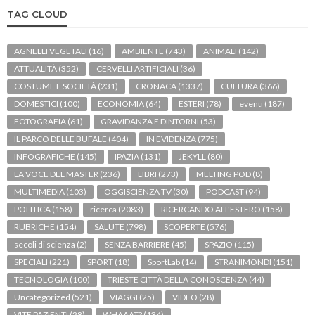
TAG CLOUD
AGNELLI VEGETALI
(16)
AMBIENTE
(743)
ANIMALI
(142)
ATTUALITÀ
(352)
CERVELLI ARTIFICIALI
(36)
COSTUME E SOCIETÀ
(231)
CRONACA
(1337)
CULTURA
(366)
DOMESTICI
(100)
ECONOMIA
(64)
ESTERI
(78)
eventi
(187)
FOTOGRAFIA
(61)
GRAVIDANZA E DINTORNI
(53)
IL PARCO DELLE BUFALE
(404)
IN EVIDENZA
(775)
INFOGRAFICHE
(145)
IPAZIA
(131)
JEKYLL
(80)
LA VOCE DEL MASTER
(236)
LIBRI
(273)
MELTING POD
(8)
MULTIMEDIA
(103)
OGGISCIENZA TV
(30)
PODCAST
(94)
POLITICA
(158)
ricerca
(2083)
RICERCANDO ALL'ESTERO
(158)
RUBRICHE
(154)
SALUTE
(798)
SCOPERTE
(576)
secoli di scienza
(2)
SENZA BARRIERE
(45)
SPAZIO
(115)
SPECIALI
(221)
SPORT
(18)
SportLab
(14)
STRANIMONDI
(151)
TECNOLOGIA
(100)
TRIESTE CITTÀ DELLA CONOSCENZA
(44)
Uncategorized
(521)
VIAGGI
(25)
VIDEO
(28)
VITE PAZIENTI
(28)
WHAAAT?
(134)