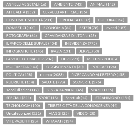
AGNELLI VEGETALI
(16)
AMBIENTE
(743)
ANIMALI
(142)
ATTUALITÀ
(352)
CERVELLI ARTIFICIALI
(36)
COSTUME E SOCIETÀ
(231)
CRONACA
(1337)
CULTURA
(366)
DOMESTICI
(100)
ECONOMIA
(64)
ESTERI
(78)
eventi
(187)
FOTOGRAFIA
(61)
GRAVIDANZA E DINTORNI
(53)
IL PARCO DELLE BUFALE
(404)
IN EVIDENZA
(775)
INFOGRAFICHE
(145)
IPAZIA
(131)
JEKYLL
(80)
LA VOCE DEL MASTER
(236)
LIBRI
(273)
MELTING POD
(8)
MULTIMEDIA
(103)
OGGISCIENZA TV
(30)
PODCAST
(94)
POLITICA
(158)
ricerca
(2083)
RICERCANDO ALL'ESTERO
(158)
RUBRICHE
(154)
SALUTE
(798)
SCOPERTE
(576)
secoli di scienza
(2)
SENZA BARRIERE
(45)
SPAZIO
(115)
SPECIALI
(221)
SPORT
(18)
SportLab
(14)
STRANIMONDI
(151)
TECNOLOGIA
(100)
TRIESTE CITTÀ DELLA CONOSCENZA
(44)
Uncategorized
(521)
VIAGGI
(25)
VIDEO
(28)
VITE PAZIENTI
(28)
WHAAAT?
(134)