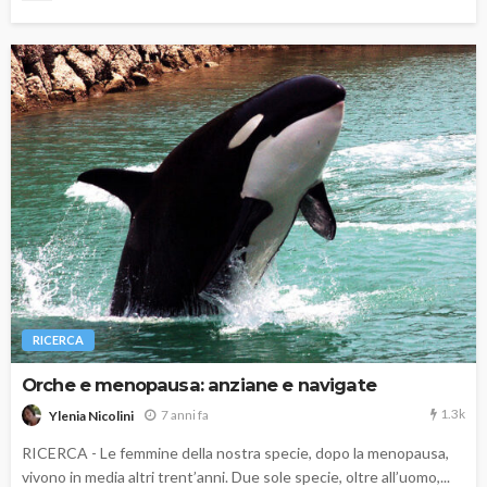
RICERCA
Orche e menopausa: anziane e navigate
1.3k
7 anni fa
Ylenia Nicolini
RICERCA - Le femmine della nostra specie, dopo la menopausa,
vivono in media altri trent’anni. Due sole specie, oltre all’uomo,...