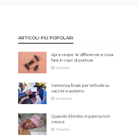
ARTICOLI PIÙ POPOLARI
Api e vespe: le differenze e cosa
fare in caso di puntura
3 anni fa
Sentenza finale per la frode su
vaccini e autismo
12 anni fa
Quando il bimbo in pancia non
cresce
7 anni fa