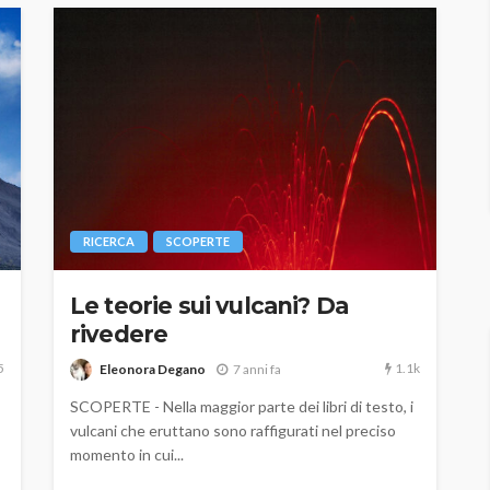
RICERCA
SCOPERTE
Le teorie sui vulcani? Da
rivedere
5
1.1k
Eleonora Degano
7 anni fa
SCOPERTE - Nella maggior parte dei libri di testo, i
vulcani che eruttano sono raffigurati nel preciso
momento in cui...