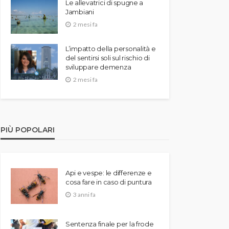
Le allevatrici di spugne a
Jambiani
2 mesi fa
L’impatto della personalità e
del sentirsi soli sul rischio di
sviluppare demenza
2 mesi fa
PIÙ POPOLARI
Api e vespe: le differenze e
cosa fare in caso di puntura
3 anni fa
Sentenza finale per la frode