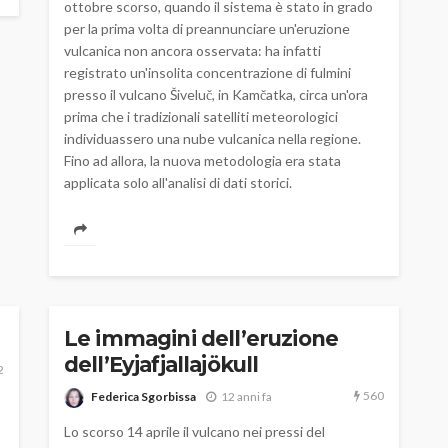
ottobre scorso, quando il sistema è stato in grado
per la prima volta di preannunciare un'eruzione
vulcanica non ancora osservata: ha infatti
registrato un'insolita concentrazione di fulmini
presso il vulcano Šiveluč, in Kamčatka, circa un'ora
prima che i tradizionali satelliti meteorologici
individuassero una nube vulcanica nella regione.
Fino ad allora, la nuova metodologia era stata
applicata solo all'analisi di dati storici.
Le immagini dell’eruzione
dell’Eyjafjallajökull
2
560
Federica Sgorbissa
12 anni fa
Lo scorso 14 aprile il vulcano nei pressi del