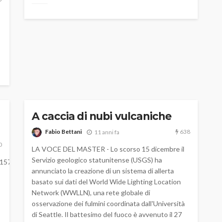
A caccia di nubi vulcaniche
638
Fabio Bettani
11 anni fa
0
LA VOCE DEL MASTER - Lo scorso 15 dicembre il
Servizio geologico statunitense (USGS) ha
/72157626426884797/show/
annunciato la creazione di un sistema di allerta
basato sui dati del World Wide Lighting Location
Network (WWLLN), una rete globale di
osservazione dei fulmini coordinata dall'Università
di Seattle. Il battesimo del fuoco è avvenuto il 27