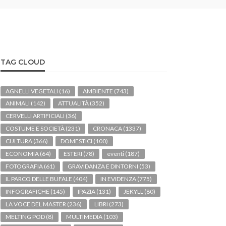
TAG CLOUD
AGNELLI VEGETALI
(16)
AMBIENTE
(743)
ANIMALI
(142)
ATTUALITÀ
(352)
CERVELLI ARTIFICIALI
(36)
COSTUME E SOCIETÀ
(231)
CRONACA
(1337)
CULTURA
(366)
DOMESTICI
(100)
ECONOMIA
(64)
ESTERI
(78)
eventi
(187)
FOTOGRAFIA
(61)
GRAVIDANZA E DINTORNI
(53)
IL PARCO DELLE BUFALE
(404)
IN EVIDENZA
(775)
INFOGRAFICHE
(145)
IPAZIA
(131)
JEKYLL
(80)
LA VOCE DEL MASTER
(236)
LIBRI
(273)
MELTING POD
(8)
MULTIMEDIA
(103)