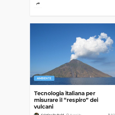
AMBIENTE
Tecnologia italiana per
misurare il “respiro” dei
vulcani
80
Cristina Da Rold
8 anni fa