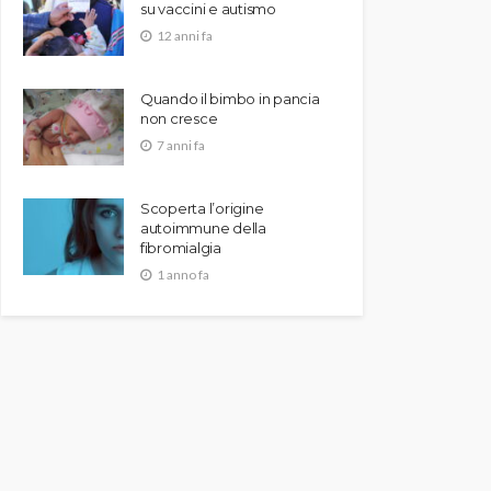
su vaccini e autismo
12 anni fa
Quando il bimbo in pancia
non cresce
7 anni fa
Scoperta l’origine
autoimmune della
fibromialgia
1 anno fa