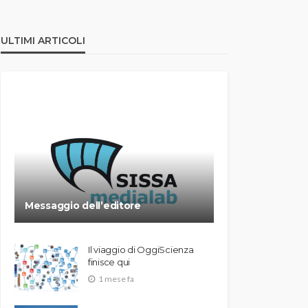
ULTIMI ARTICOLI
Messaggio dell’editore
Il viaggio di OggiScienza
finisce qui
1 mese fa