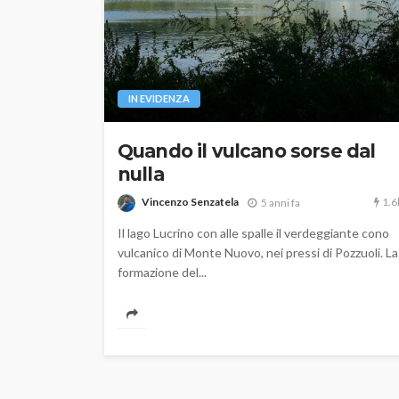
IN EVIDENZA
Quando il vulcano sorse dal
nulla
1.6
Vincenzo Senzatela
5 anni fa
Il lago Lucrino con alle spalle il verdeggiante cono
vulcanico di Monte Nuovo, nei pressi di Pozzuoli. La
formazione del...