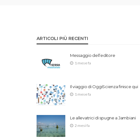
ARTICOLI PIÙ RECENTI
Messaggio dell’editore
1 mese fa
Il viaggio di OggiScienza finisce qui
1 mese fa
Le allevatrici di spugne a Jambiani
2 mesi fa