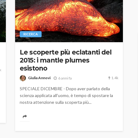
RICERCA
Le scoperte più eclatanti del
2015: i mantle plumes
esistono
k
1.4k
Giulia Annovi
6 anni fa
SPECIALE DICEMBRE - Dopo aver parlato della
scienza applicata all'uomo, è tempo di spostare la
nostra attenzione sulla scoperta più...