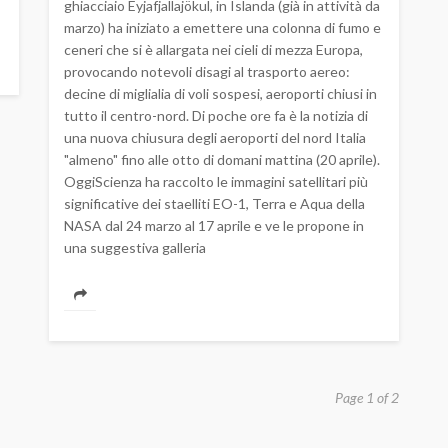
ghiacciaio Eyjafjallajökul, in Islanda (già in attività da
marzo) ha iniziato a emettere una colonna di fumo e
ceneri che si è allargata nei cieli di mezza Europa,
provocando notevoli disagi al trasporto aereo:
decine di miglialia di voli sospesi, aeroporti chiusi in
tutto il centro-nord. Di poche ore fa è la notizia di
una nuova chiusura degli aeroporti del nord Italia
"almeno" fino alle otto di domani mattina (20 aprile).
OggiScienza ha raccolto le immagini satellitari più
significative dei staelliti EO-1, Terra e Aqua della
NASA dal 24 marzo al 17 aprile e ve le propone in
una suggestiva galleria
Page 1 of 2