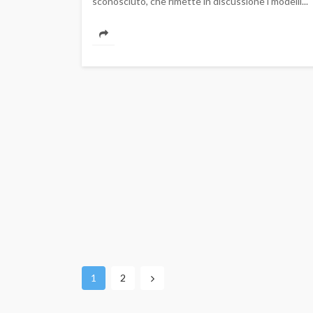
sconosciuto, che rimette in discussione i modelli...
1
2