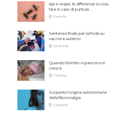
Api e vespe: le differenze e cosa
fare in caso di puntura
3 anni fa
Sentenza finale per la frode su
vaccini e autismo
12 anni fa
Quando il bimbo in pancia non
cresce
7 anni fa
Scoperta l’origine autoimmune
della fibromialgia
1 anno fa