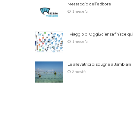
Messaggio dell’editore
1 mese fa
Il viaggio di OggiScienza finisce qui
1 mese fa
Le allevatrici di spugne a Jambiani
2 mesi fa