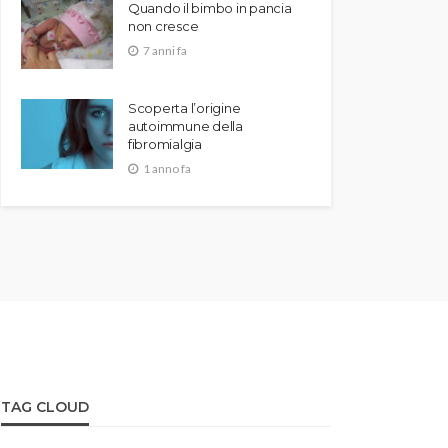
Quando il bimbo in pancia
non cresce
7 anni fa
Scoperta l’origine
autoimmune della
fibromialgia
1 anno fa
TAG CLOUD