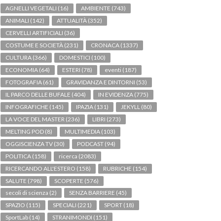
AGNELLI VEGETALI
(16)
AMBIENTE
(743)
ANIMALI
(142)
ATTUALITÀ
(352)
CERVELLI ARTIFICIALI
(36)
COSTUME E SOCIETÀ
(231)
CRONACA
(1337)
CULTURA
(366)
DOMESTICI
(100)
ECONOMIA
(64)
ESTERI
(78)
eventi
(187)
FOTOGRAFIA
(61)
GRAVIDANZA E DINTORNI
(53)
IL PARCO DELLE BUFALE
(404)
IN EVIDENZA
(775)
INFOGRAFICHE
(145)
IPAZIA
(131)
JEKYLL
(80)
LA VOCE DEL MASTER
(236)
LIBRI
(273)
MELTING POD
(8)
MULTIMEDIA
(103)
OGGISCIENZA TV
(30)
PODCAST
(94)
POLITICA
(158)
ricerca
(2083)
RICERCANDO ALL'ESTERO
(158)
RUBRICHE
(154)
SALUTE
(798)
SCOPERTE
(576)
secoli di scienza
(2)
SENZA BARRIERE
(45)
SPAZIO
(115)
SPECIALI
(221)
SPORT
(18)
SportLab
(14)
STRANIMONDI
(151)