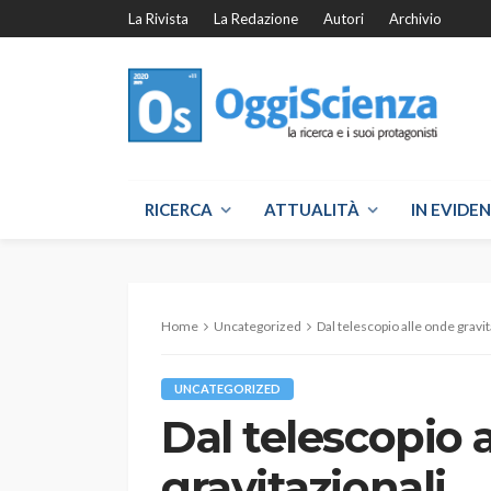
La Rivista
La Redazione
Autori
Archivio
RICERCA
ATTUALITÀ
IN EVIDE
Home
Uncategorized
Dal telescopio alle onde gravit
UNCATEGORIZED
Dal telescopio 
gravitazionali