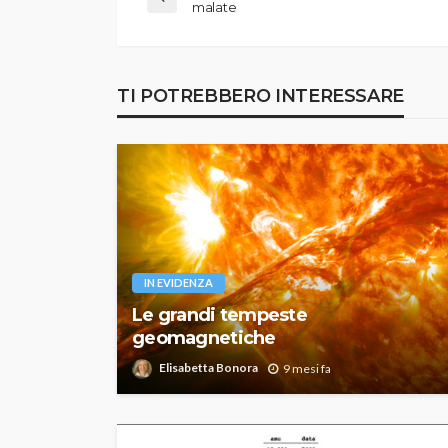
malate
TI POTREBBERO INTERESSARE
IN EVIDENZA
Le grandi tempeste
geomagnetiche
Elisabetta Bonora
9 mesi fa