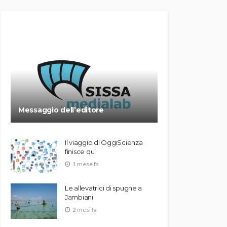
Messaggio dell’editore
Il viaggio di OggiScienza
finisce qui
1 mese fa
Le allevatrici di spugne a
Jambiani
2 mesi fa