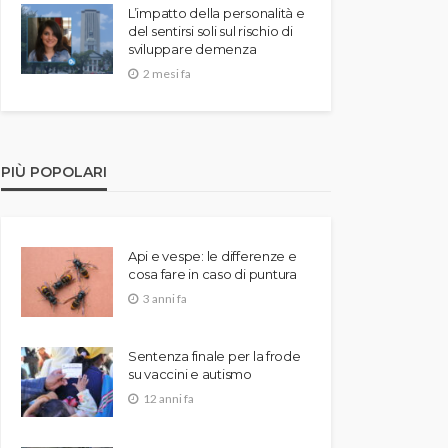
L’impatto della personalità e
del sentirsi soli sul rischio di
sviluppare demenza
2 mesi fa
PIÙ POPOLARI
Api e vespe: le differenze e
cosa fare in caso di puntura
3 anni fa
Sentenza finale per la frode
su vaccini e autismo
12 anni fa