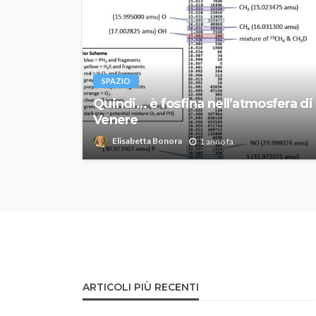
SPAZIO
Quindi… è fosfina nell’atmosfera di
Venere
Elisabetta Bonora
1 anno fa
ARTICOLI PIÙ RECENTI