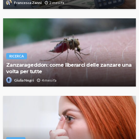
2 mesi fa
Francesca Zanni
RICERCA
Zanzarageddon: come liberarci delle zanzare una
volta per tutte
4 mesi fa
Giulia Negri