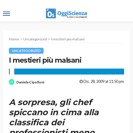
Home
Uncategorized
I mestieri più malsani
UNCATEGORIZED
I mestieri più malsani
Dic. 28, 2009 at 11:50 pm
Daniela Cipolloni
A sorpresa, gli chef
spiccano in cima alla
classifica dei
professionisti meno