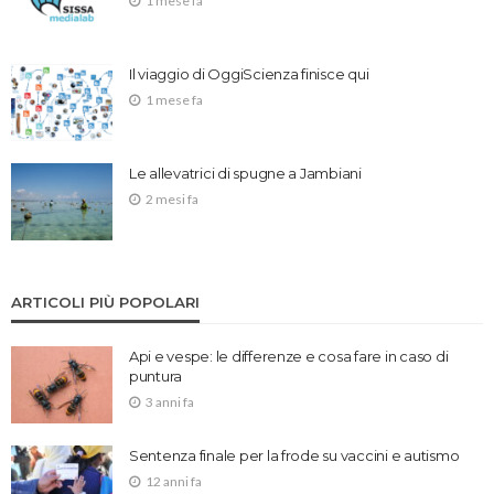
1 mese fa
Il viaggio di OggiScienza finisce qui
1 mese fa
Le allevatrici di spugne a Jambiani
2 mesi fa
ARTICOLI PIÙ POPOLARI
Api e vespe: le differenze e cosa fare in caso di
puntura
3 anni fa
Sentenza finale per la frode su vaccini e autismo
12 anni fa