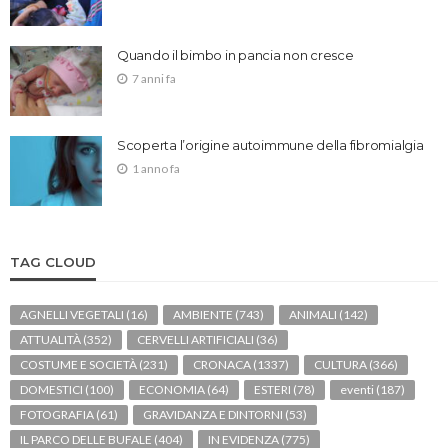
Quando il bimbo in pancia non cresce
7 anni fa
Scoperta l’origine autoimmune della fibromialgia
1 anno fa
TAG CLOUD
AGNELLI VEGETALI
(16)
AMBIENTE
(743)
ANIMALI
(142)
ATTUALITÀ
(352)
CERVELLI ARTIFICIALI
(36)
COSTUME E SOCIETÀ
(231)
CRONACA
(1337)
CULTURA
(366)
DOMESTICI
(100)
ECONOMIA
(64)
ESTERI
(78)
eventi
(187)
FOTOGRAFIA
(61)
GRAVIDANZA E DINTORNI
(53)
IL PARCO DELLE BUFALE
(404)
IN EVIDENZA
(775)