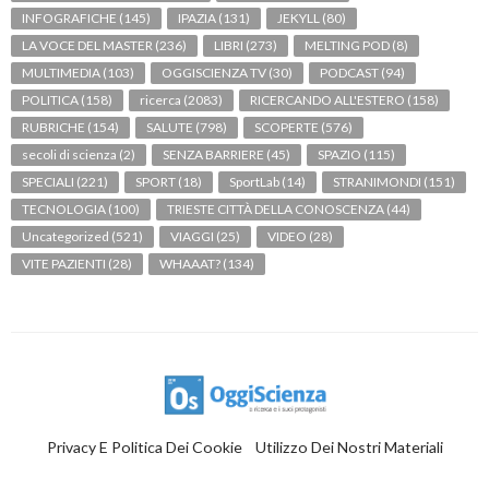
INFOGRAFICHE
(145)
IPAZIA
(131)
JEKYLL
(80)
LA VOCE DEL MASTER
(236)
LIBRI
(273)
MELTING POD
(8)
MULTIMEDIA
(103)
OGGISCIENZA TV
(30)
PODCAST
(94)
POLITICA
(158)
ricerca
(2083)
RICERCANDO ALL'ESTERO
(158)
RUBRICHE
(154)
SALUTE
(798)
SCOPERTE
(576)
secoli di scienza
(2)
SENZA BARRIERE
(45)
SPAZIO
(115)
SPECIALI
(221)
SPORT
(18)
SportLab
(14)
STRANIMONDI
(151)
TECNOLOGIA
(100)
TRIESTE CITTÀ DELLA CONOSCENZA
(44)
Uncategorized
(521)
VIAGGI
(25)
VIDEO
(28)
VITE PAZIENTI
(28)
WHAAAT?
(134)
Privacy E Politica Dei Cookie
Utilizzo Dei Nostri Materiali