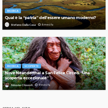
RICERCA
Qual è la “patria” dell’essere umano moderno?
8 mesi fa
Stefano Dalla Casa
RICERCA
SCOPERTE
Nove Neanderthal a San Felice Circeo. “Una
scoperta eccezionale”
9 mesi fa
Simone Chiusoli