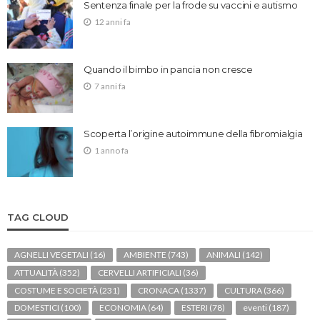
Sentenza finale per la frode su vaccini e autismo
12 anni fa
Quando il bimbo in pancia non cresce
7 anni fa
Scoperta l’origine autoimmune della fibromialgia
1 anno fa
TAG CLOUD
AGNELLI VEGETALI
(16)
AMBIENTE
(743)
ANIMALI
(142)
ATTUALITÀ
(352)
CERVELLI ARTIFICIALI
(36)
COSTUME E SOCIETÀ
(231)
CRONACA
(1337)
CULTURA
(366)
DOMESTICI
(100)
ECONOMIA
(64)
ESTERI
(78)
eventi
(187)