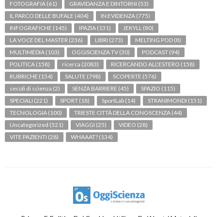
FOTOGRAFIA
(61)
GRAVIDANZA E DINTORNI
(53)
IL PARCO DELLE BUFALE
(404)
IN EVIDENZA
(775)
INFOGRAFICHE
(145)
IPAZIA
(131)
JEKYLL
(80)
LA VOCE DEL MASTER
(236)
LIBRI
(273)
MELTING POD
(8)
MULTIMEDIA
(103)
OGGISCIENZA TV
(30)
PODCAST
(94)
POLITICA
(158)
ricerca
(2083)
RICERCANDO ALL'ESTERO
(158)
RUBRICHE
(154)
SALUTE
(798)
SCOPERTE
(576)
secoli di scienza
(2)
SENZA BARRIERE
(45)
SPAZIO
(115)
SPECIALI
(221)
SPORT
(18)
SportLab
(14)
STRANIMONDI
(151)
TECNOLOGIA
(100)
TRIESTE CITTÀ DELLA CONOSCENZA
(44)
Uncategorized
(521)
VIAGGI
(25)
VIDEO
(28)
VITE PAZIENTI
(28)
WHAAAT?
(134)