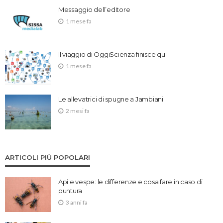
Messaggio dell’editore
1 mese fa
Il viaggio di OggiScienza finisce qui
1 mese fa
Le allevatrici di spugne a Jambiani
2 mesi fa
ARTICOLI PIÙ POPOLARI
Api e vespe: le differenze e cosa fare in caso di
puntura
3 anni fa