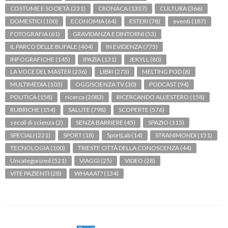
COSTUME E SOCIETÀ
(231)
CRONACA
(1337)
CULTURA
(366)
DOMESTICI
(100)
ECONOMIA
(64)
ESTERI
(78)
eventi
(187)
FOTOGRAFIA
(61)
GRAVIDANZA E DINTORNI
(53)
IL PARCO DELLE BUFALE
(404)
IN EVIDENZA
(775)
INFOGRAFICHE
(145)
IPAZIA
(131)
JEKYLL
(80)
LA VOCE DEL MASTER
(236)
LIBRI
(273)
MELTING POD
(8)
MULTIMEDIA
(103)
OGGISCIENZA TV
(30)
PODCAST
(94)
POLITICA
(158)
ricerca
(2083)
RICERCANDO ALL'ESTERO
(158)
RUBRICHE
(154)
SALUTE
(798)
SCOPERTE
(576)
secoli di scienza
(2)
SENZA BARRIERE
(45)
SPAZIO
(115)
SPECIALI
(221)
SPORT
(18)
SportLab
(14)
STRANIMONDI
(151)
TECNOLOGIA
(100)
TRIESTE CITTÀ DELLA CONOSCENZA
(44)
Uncategorized
(521)
VIAGGI
(25)
VIDEO
(28)
VITE PAZIENTI
(28)
WHAAAT?
(134)