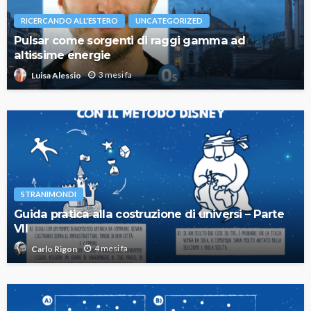
RICERCANDO ALL'ESTERO
UNCATEGORIZED
Pulsar come sorgenti di raggi gamma ad
altissime energie
3 mesi fa
Luisa Alessio
STRANIMONDI
Guida pratica alla costruzione di universi – Parte
VII
4 mesi fa
Carlo Rigon