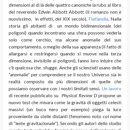
dimensioni al di là delle quattro canoniche la rubo al libro
del reverendo Edwin Abbott Abbott (il romanzo non è
nuovissimo, in effetti, del XIX secolo),
Flatlandia
. Nalla
storia gli abitanti di un mondo bidimensionale (dei
poligoni) quando incontrano una sfera
possono vederla
solo come cerchio, ma alcune anomalie del suo
comportamento, o meglio della sua apparenza (il fatto di
allargarsi e restringersi quando si muove nella terza
dimensione, invisibile ai poligoni), fanno loro intuire che
c’è qualcosa che sfugge. Anche gli scienziati usano delle
“anomalie” per comprendere se il nostro Universo sia in
realtà composto da più dimensioni di quelle che
possiamo osservare con i nostri limitati sensi.
Un lavoro
di recente pubblicato su
Physical Review D
propone un
nuovo test che misura come la gravità di oggetti celesti
massivi (un buco nero per esempio) piega la luce
proveniente da stelle distanti (fenomeno noto col nome
di “lente gravitazionale”). Secondo gli autori dello studio