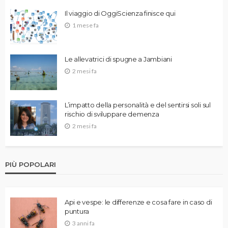
Il viaggio di OggiScienza finisce qui
1 mese fa
Le allevatrici di spugne a Jambiani
2 mesi fa
L’impatto della personalità e del sentirsi soli sul
rischio di sviluppare demenza
2 mesi fa
PIÙ POPOLARI
Api e vespe: le differenze e cosa fare in caso di
puntura
3 anni fa