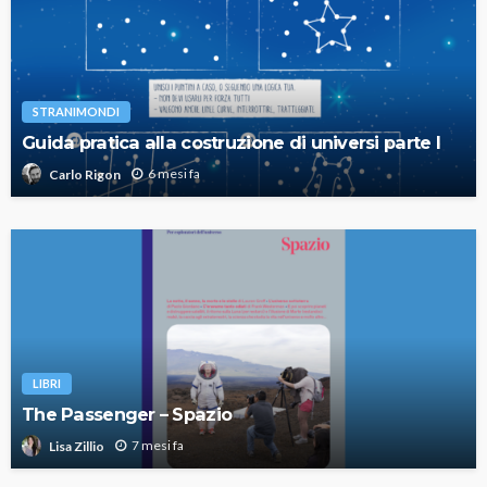
STRANIMONDI
Guida pratica alla costruzione di universi parte I
6 mesi fa
Carlo Rigon
LIBRI
The Passenger – Spazio
7 mesi fa
Lisa Zillio