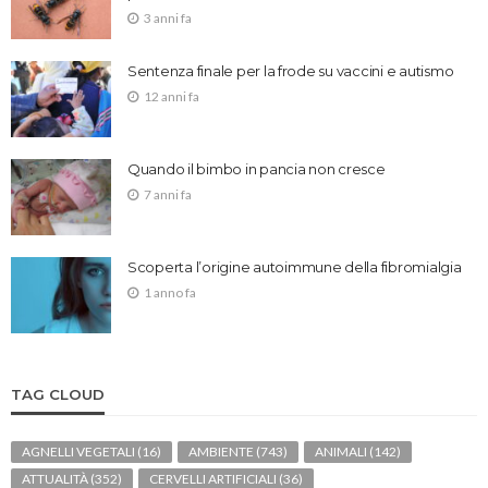
3 anni fa
Sentenza finale per la frode su vaccini e autismo
12 anni fa
Quando il bimbo in pancia non cresce
7 anni fa
Scoperta l’origine autoimmune della fibromialgia
1 anno fa
TAG CLOUD
AGNELLI VEGETALI
(16)
AMBIENTE
(743)
ANIMALI
(142)
ATTUALITÀ
(352)
CERVELLI ARTIFICIALI
(36)