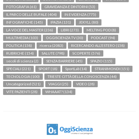
FOTOGRAFIA
(61)
GRAVIDANZA E DINTORNI
(53)
IL PARCO DELLE BUFALE
(404)
IN EVIDENZA
(775)
INFOGRAFICHE
(145)
IPAZIA
(131)
JEKYLL
(80)
LA VOCE DEL MASTER
(236)
LIBRI
(273)
MELTING POD
(8)
MULTIMEDIA
(103)
OGGISCIENZA TV
(30)
PODCAST
(94)
POLITICA
(158)
ricerca
(2083)
RICERCANDO ALL'ESTERO
(158)
RUBRICHE
(154)
SALUTE
(798)
SCOPERTE
(576)
secoli di scienza
(2)
SENZA BARRIERE
(45)
SPAZIO
(115)
SPECIALI
(221)
SPORT
(18)
SportLab
(14)
STRANIMONDI
(151)
TECNOLOGIA
(100)
TRIESTE CITTÀ DELLA CONOSCENZA
(44)
Uncategorized
(521)
VIAGGI
(25)
VIDEO
(28)
VITE PAZIENTI
(28)
WHAAAT?
(134)