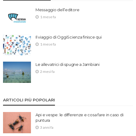
Messaggio dell’editore
1 mese fa
Il viaggio di OggiScienza finisce qui
1 mese fa
Le allevatrici di spugne a Jambiani
2 mesi fa
ARTICOLI PIÙ POPOLARI
Api e vespe: le differenze e cosa fare in caso di
puntura
3 anni fa