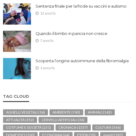
Sentenza finale per la frode su vaccini e autismo
12 anni fa
Quando il bimbo in pancia non cresce
7 anni fa
Scoperta l’origine autoimmune della fibromialgia
1 anno fa
TAG CLOUD
AGNELLI VEGETALI
(16)
AMBIENTE
(743)
ANIMALI
(142)
ATTUALITÀ
(352)
CERVELLI ARTIFICIALI
(36)
COSTUME E SOCIETÀ
(231)
CRONACA
(1337)
CULTURA
(366)
DOMESTICI
(100)
ECONOMIA
(64)
ESTERI
(78)
eventi
(187)