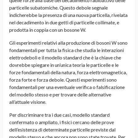
quelle forze alla base del decadimento radioattivo delle
particelle subatomiche. Questo debole segnale
indicherebbe la presenza di una nuova particella, rivelata
nel decadimento in due getti di particelle collimate, e
prodotta in coppia con un bosone W.
Gli esperimenti relativi alla produzione di bosoni W sono
fondamentali per tutta la fisica che studia le interazioni
elettrodeboli e il modello standard che è la chiave che
dovrebbe spiegare in un’unica teoria le particelle e le
forze fondamentali della natura, forza elettromagnetica,
forza forte e forza debole. Questi esperimenti sono
fondamentali per una eventuale verifica o falsificazione
del modello stesso e per trovare delle alternative
all’attuale visione.
Per discriminare tra i due casi, modello standard
confermato o ampliato, i fisici cercano delle prove
dell’esistenza di determinate particelle previste dal
modello stesso e che ancora non sono state trovate. Per