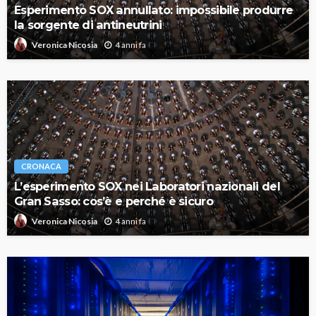
Esperimento SOX annullato: impossibile produrre
la sorgente di antineutrini
4 anni fa
Veronica Nicosia
CRONACA
L’esperimento SOX nei Laboratori nazionali del
Gran Sasso: cos’è e perché è sicuro
4 anni fa
Veronica Nicosia