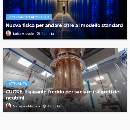
RICERCANDO ALL'ESTERO
Nuova fisica per andare oltre al modello standard
4 anni fa
Luisa Alessio
ATTUALITÀ
CUORE, il gigante freddo per svelare i segreti dei
neutrini
4 anni fa
Veronica Nicosia