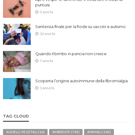
puntura
3 anni fa
Sentenza finale per la frode su vaccini e autismo
12 anni fa
Quando il bimbo in pancia non cresce
7 anni fa
Scoperta l’origine autoimmune della fibromialgia
1 anno fa
TAG CLOUD
AGNELLI VEGETALI
(16)
AMBIENTE
(743)
ANIMALI
(142)