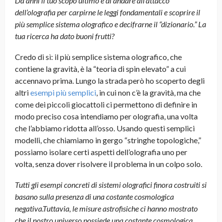
Da anni il tuo scopo ultimo è di andare all’attacco
dell’olografia per carpirne le leggi fondamentali e scoprire il
più semplice sistema olografico e decifrarne il “dizionario.” La
tua ricerca ha dato buoni frutti?
Credo di sì: il più semplice sistema olografico, che
contiene la gravità, è la “teoria di spin elevato” a cui
accennavo prima. Lungo la strada però ho scoperto degli
altri
esempi più semplici
, in cui non c’è la gravità, ma che
come dei piccoli giocattoli ci permettono di definire in
modo preciso cosa intendiamo per olografia, una volta
che l’abbiamo ridotta all’osso. Usando questi semplici
modelli, che chiamiamo in gergo “stringhe topologiche,”
possiamo isolare certi aspetti dell’olografia uno per
volta, senza dover risolvere il problema in un colpo solo.
Tutti gli esempi concreti di sistemi olografici finora costruiti si
basano sulla presenza di una costante cosmologica
negativa.Tuttavia, le misure astrofisiche ci hanno mostrato
che il nostro universo possiede una costante cosmologica