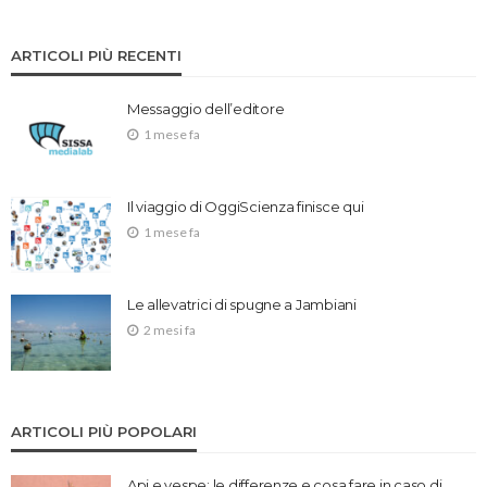
ARTICOLI PIÙ RECENTI
Messaggio dell’editore
1 mese fa
Il viaggio di OggiScienza finisce qui
1 mese fa
Le allevatrici di spugne a Jambiani
2 mesi fa
ARTICOLI PIÙ POPOLARI
Api e vespe: le differenze e cosa fare in caso di