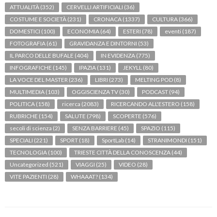
ATTUALITÀ
(352)
CERVELLI ARTIFICIALI
(36)
COSTUME E SOCIETÀ
(231)
CRONACA
(1337)
CULTURA
(366)
DOMESTICI
(100)
ECONOMIA
(64)
ESTERI
(78)
eventi
(187)
FOTOGRAFIA
(61)
GRAVIDANZA E DINTORNI
(53)
IL PARCO DELLE BUFALE
(404)
IN EVIDENZA
(775)
INFOGRAFICHE
(145)
IPAZIA
(131)
JEKYLL
(80)
LA VOCE DEL MASTER
(236)
LIBRI
(273)
MELTING POD
(8)
MULTIMEDIA
(103)
OGGISCIENZA TV
(30)
PODCAST
(94)
POLITICA
(158)
ricerca
(2083)
RICERCANDO ALL'ESTERO
(158)
RUBRICHE
(154)
SALUTE
(798)
SCOPERTE
(576)
secoli di scienza
(2)
SENZA BARRIERE
(45)
SPAZIO
(115)
SPECIALI
(221)
SPORT
(18)
SportLab
(14)
STRANIMONDI
(151)
TECNOLOGIA
(100)
TRIESTE CITTÀ DELLA CONOSCENZA
(44)
Uncategorized
(521)
VIAGGI
(25)
VIDEO
(28)
VITE PAZIENTI
(28)
WHAAAT?
(134)