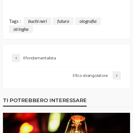
Tags :
buchi neri
futuro
olografia
stringhe
Il fondamentalista
Il fico strangolatore
TI POTREBBERO INTERESSARE