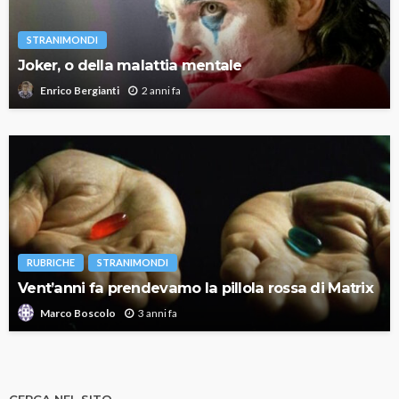
STRANIMONDI
Joker, o della malattia mentale
2 anni fa
Enrico Bergianti
RUBRICHE
STRANIMONDI
Vent’anni fa prendevamo la pillola rossa di Matrix
3 anni fa
Marco Boscolo