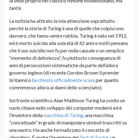
la vedo proprio nel classico filmone holliwoodiano, ma
tant’è.
La notizia ha attirato la mia attenzione soprattutto
perché la storia di Turing è una di quelle che colpiscono
davvero, che fanno venire rabbia. Turing è nato nel 1912,
ed è morto suicida alla sola età di 42 anni e molti pensano
che il suo suicidio non fu per nulla causale o un semplice
“momento di debolezza”, fu piuttosto conseguenza di
anni di persecuzioni sistematiche da parte dell’allora
governo inglese (di recente Gordon Brown il premier
britannico
ha chiesto ufficialmente scusa
per quanto
commmesso allora ai danni dello scienziato)
.
Sul fronte scientifico Alan Mathison Turing ha svolto un
ruolo chiave nello sviluppo dei computer moderni ed è
l’inventore della
macchina di Turing
, una macchina
“concettuale” in grado di manipolare simboli trascritti su
una nastro. Ha anche formalizzato il concetto di
algoritmo. È anche l’inventore del
Test di Turing
, un