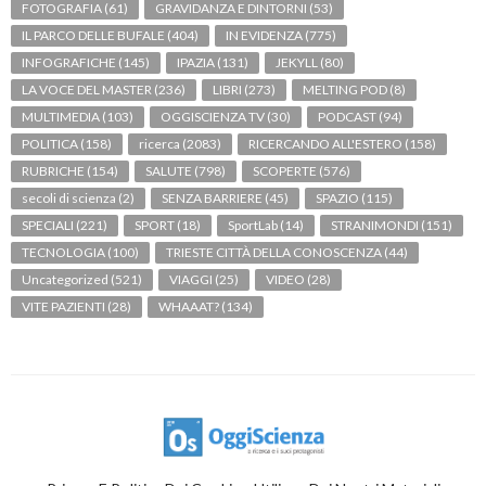
FOTOGRAFIA
(61)
GRAVIDANZA E DINTORNI
(53)
IL PARCO DELLE BUFALE
(404)
IN EVIDENZA
(775)
INFOGRAFICHE
(145)
IPAZIA
(131)
JEKYLL
(80)
LA VOCE DEL MASTER
(236)
LIBRI
(273)
MELTING POD
(8)
MULTIMEDIA
(103)
OGGISCIENZA TV
(30)
PODCAST
(94)
POLITICA
(158)
ricerca
(2083)
RICERCANDO ALL'ESTERO
(158)
RUBRICHE
(154)
SALUTE
(798)
SCOPERTE
(576)
secoli di scienza
(2)
SENZA BARRIERE
(45)
SPAZIO
(115)
SPECIALI
(221)
SPORT
(18)
SportLab
(14)
STRANIMONDI
(151)
TECNOLOGIA
(100)
TRIESTE CITTÀ DELLA CONOSCENZA
(44)
Uncategorized
(521)
VIAGGI
(25)
VIDEO
(28)
VITE PAZIENTI
(28)
WHAAAT?
(134)