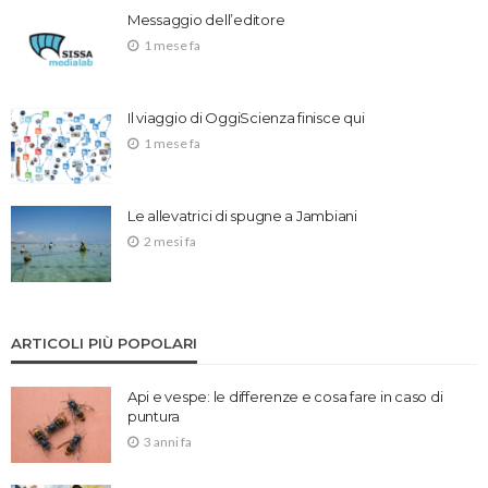
Messaggio dell’editore
1 mese fa
Il viaggio di OggiScienza finisce qui
1 mese fa
Le allevatrici di spugne a Jambiani
2 mesi fa
ARTICOLI PIÙ POPOLARI
Api e vespe: le differenze e cosa fare in caso di
puntura
3 anni fa