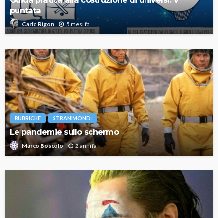
puntata
5 mesi fa
Carlo Rigon
RUBRICHE
STRANIMONDI
Le pandemie sullo schermo
2 anni fa
Marco Boscolo