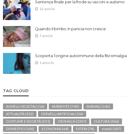
Sentenza finale per la frode su vaccini e autismo
12 anni fa
Quando il bimbo in pancia non cresce
7 anni fa
Scoperta l’origine autoimmune della fibromialgia
1 anno fa
TAG CLOUD
AGNELLI VEGETALI
(16)
AMBIENTE
(743)
ANIMALI
(142)
ATTUALITÀ
(352)
CERVELLI ARTIFICIALI
(36)
COSTUME E SOCIETÀ
(231)
CRONACA
(1337)
CULTURA
(366)
DOMESTICI
(100)
ECONOMIA
(64)
ESTERI
(78)
eventi
(187)