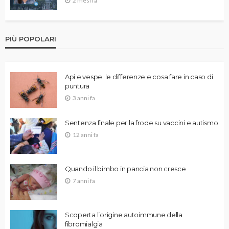
2 mesi fa
PIÙ POPOLARI
Api e vespe: le differenze e cosa fare in caso di
puntura
3 anni fa
Sentenza finale per la frode su vaccini e autismo
12 anni fa
Quando il bimbo in pancia non cresce
7 anni fa
Scoperta l’origine autoimmune della
fibromialgia