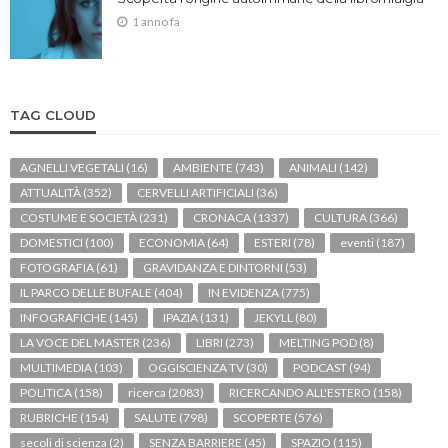
1 anno fa
TAG CLOUD
AGNELLI VEGETALI
(16)
AMBIENTE
(743)
ANIMALI
(142)
ATTUALITÀ
(352)
CERVELLI ARTIFICIALI
(36)
COSTUME E SOCIETÀ
(231)
CRONACA
(1337)
CULTURA
(366)
DOMESTICI
(100)
ECONOMIA
(64)
ESTERI
(78)
eventi
(187)
FOTOGRAFIA
(61)
GRAVIDANZA E DINTORNI
(53)
IL PARCO DELLE BUFALE
(404)
IN EVIDENZA
(775)
INFOGRAFICHE
(145)
IPAZIA
(131)
JEKYLL
(80)
LA VOCE DEL MASTER
(236)
LIBRI
(273)
MELTING POD
(8)
MULTIMEDIA
(103)
OGGISCIENZA TV
(30)
PODCAST
(94)
POLITICA
(158)
ricerca
(2083)
RICERCANDO ALL'ESTERO
(158)
RUBRICHE
(154)
SALUTE
(798)
SCOPERTE
(576)
secoli di scienza
(2)
SENZA BARRIERE
(45)
SPAZIO
(115)