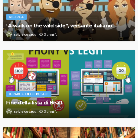
RICERCA
“A walk on the wild side”, versante italiano
5 anni fa
sylvie coyaud
IL PARCO DELLE BUFALE
Fine della lista di Beall
5 anni fa
sylvie coyaud