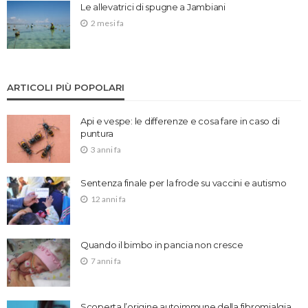
Le allevatrici di spugne a Jambiani
2 mesi fa
ARTICOLI PIÙ POPOLARI
Api e vespe: le differenze e cosa fare in caso di
puntura
3 anni fa
Sentenza finale per la frode su vaccini e autismo
12 anni fa
Quando il bimbo in pancia non cresce
7 anni fa
Scoperta l’origine autoimmune della fibromialgia