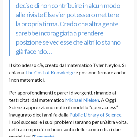
deciso di non contribuire in alcun modo
alle riviste Elsevier potessero mettere
la propria firma. Credo che altra gente
sarebbe incoraggiata a prendere
posizione se vedesse che altri lo stanno
già facendo…
Il sito adesso c’è, creato dal matematico Tyler Neylon. Si
chiama
The Cost of Knowledge
e possono firmare anche
i non matematici.
Per approfondimenti e pareri divergenti, rimando ai
testi citati dal matematico
Michael Nielsen
. A Oggi
Scienza apprezziamo molto il modello “open access”
inaugurato dieci anni fa dalla
Public Library of Science
.
I suoi successi e i suoi problemi saranno per un’altra volta,
nel frattempo c’è un buon sunto dello scontro tra i due
modelli sull’
Economist
: